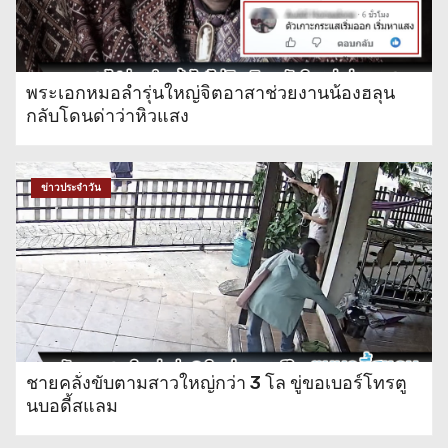
ติดไฟท้ายขับรถแช่ขวา
พระเอกหมอลำรุ่นใหญ่จิตอาสาช่วยงานน้องฮลุน
ชาวบ้านร้องสื่อ ตกใจกดรับสิทธิ
กลับโดนด่าว่าหิวแสง
บัตรสวัสดิการไม่ผ่าน มีรายชื่อโผล่
เป็นผู้ถือหุ้นบริษัทตั้งแต่ปี 64
ข่าวประจำวัน
ชายคลั่งขับตามสาวใหญ่กว่า 3 โล ขู่ขอเบอร์โทรตู
นบอดี้สแลม