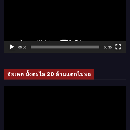
เ
ล่
น
ไ
ฟ
ล์
00:00
08:35
วิ
ดี
โ
อัพเดต บั้งตะไล 20 ล้านแตกไม่พอ
อ
ตั
ว
เ
ล่
น