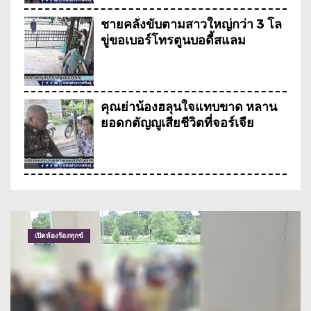
ชายคลั่งขับตามสาวใหญ่กว่า 3 โล
ขู่ขอเบอร์โทรตูนบอดี้สแลม
คุณย่าน้องฮลุนใจแทบขาด หลาน
ยอดกตัญญูเสียชีวิตที่จอร์เจีย
ประกาศตามหาฮลุน ยูทูปเบอร์คน
ดังชาวกาฬสินธุ์
อุบัติเหตุ
เทศบาลเมืองกาฬสินธุ์จัดขบวนแห่
เทียนพรรษาอย่างยิ่งใหญ่