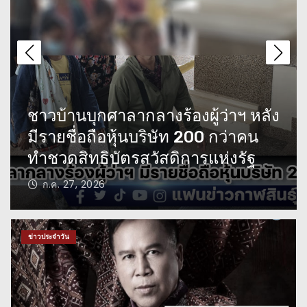
คืบหน้าคุณลุงขับกระบะปาดหน้า
เด็ก 14 บาดเจ็บ ประกันบอกว่าเด็ก
ขับรถประมาทร่วม
โรงเรียนในกาฬสินธุ์ MOU กับ
สุดสลด 2 ชีวิตสังเวยรถบรรทุกไม่
โรงเรียนมหาสารคาม สร้างเครือ
ติดไฟท้ายขับรถแช่ขวา
ข่ายสภานักเรียน
ก.ค. 26, 2026
ชาวบ้านบุกศาลากลางร้องผู้ว่าฯ
หลังมีรายชื่อถือหุ้นบริษัท 200 กว่า
คน ทำชวดสิทธิบัตรสวัสดิการแห่ง
ข่าวประจำวัน
รัฐ
สุดสลด 2 ชีวิตสังเวยรถบรรทุกไม่