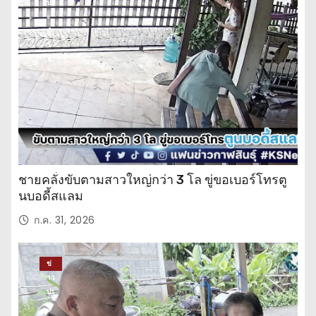
ปร
ะ
จำ
วั
น
ชายคลั่งขับตามสาวใหญ่กว่า 3 โล ขู่ขอเบอร์โทรตู
นบอดี้สแลม
ก.ค. 31, 2026
ข่
าว
ปร
ะ