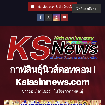
S
พฤหัส. ส.ค. 6th, 2026
ปิดโหมดสีเทา
k
i
p
t
o
c
o
n
t
กาฬสินธุ์นิวส์ดอทคอม l
e
n
Kalasinnews.com
t
ข่าวออนไลน์เบอร์ 1 ในใจชาวกาฬสินธุ์