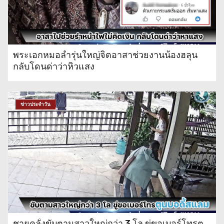
พระเอกหมอลำรุ่นใหญ่จิตอาสาช่วยงานน้องฮลุน
กลับโดนด่าว่าหิวแสง
ข่าวประจำวัน
ชายคลั่งขับตามสาวใหญ่กว่า 3 โล ขู่ขอเบอร์โทรตู