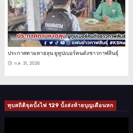
น
ประกาศตามหาฮลุน ยูทูปเบอร์คนดังชาวกาฬสินธุ์
ก.ค. 31, 2026
ทุบสถิติจุดบั้งไฟ 129 บั้งส่งท้ายบุญเดือนหก
ตั
ว