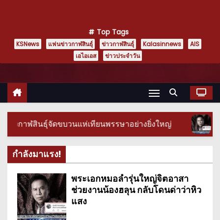
Top Tags
KSNews
แฟนข่าวกาฬสินธุ์
ข่าวกาฬสินธุ์
Kalasinnews
AIS
เอไอเอส
ข่าวประจำวัน
อย่างยิ่งใหญ่
พระเอกหมอลำรุ่นใหญ่จิตอาสาช่วยงาน
กำลังมาแรง!
พระเอกหมอลำรุ่นใหญ่จิตอาสา
ช่วยงานน้องฮลุน กลับโดนด่าว่าหิว
แสง