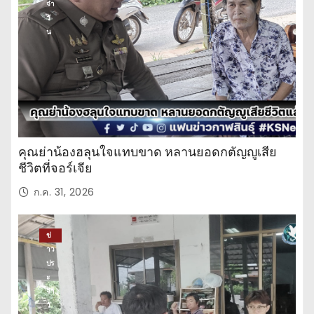
จำ
วั
น
คุณย่าน้องฮลุนใจแทบขาด หลานยอดกตัญญูเสีย
ชีวิตที่จอร์เจีย
ก.ค. 31, 2026
ข่
าว
ปร
ะ
จำ
วั