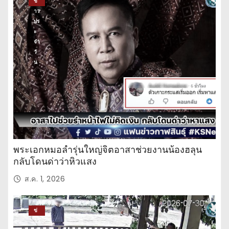
ข่
าว
ปร
ะ
จำ
วั
น
พระเอกหมอลำรุ่นใหญ่จิตอาสาช่วยงานน้องฮลุน
กลับโดนด่าว่าหิวแสง
ส.ค. 1, 2026
ข่
าว