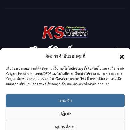
ดี
โ
อ
กาฬสินธุ์นิวส์ดอทคอม l
จัดการคำยินยอมคุกกี้
Kalasinnews.com
เพื่อมอบประสบการณ์ที่ดีที่สุด เราใช้เทคโนโลยีเช่นคุกกี้เพื่อจัดเก็บและ/หรือเข้าถึง
ข้อมูลอุปกรณ์ การยินยอมให้ใช้เทคโนโลยีเหล่านี้จะทำให้เราสามารถประมวลผล
ข่าวออนไลน์เบอร์ 1 ในใจชาวกาฬสินธุ์
ข้อมูล เช่น พฤติกรรมการท่องเว็บหรือรหัสเฉพาะบนไซต์นี้ การไม่ยินยอมหรือเพิก
ถอนความยินยอม อาจส่งผลเสียต่อคุณลักษณะและการทำงานบางอย่าง
ยอมรับ
Proudly powered by K.S.Network
|
Theme: News by
K.S.Network
.
ปฏิเสธ
Home
Cookie Policy (UK)
Login Customizer
ดูการตั้งค่า