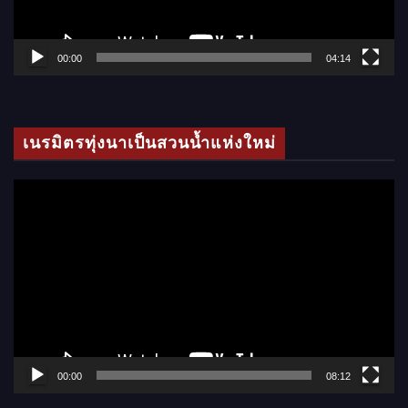
ไ
ฟ
ล์
00:00
04:14
วิ
ดี
โ
เนรมิตรทุ่งนาเป็นสวนน้ำแห่งใหม่
อ
ตั
ว
เ
ล่
น
ไ
ฟ
ล์
00:00
08:12
วิ