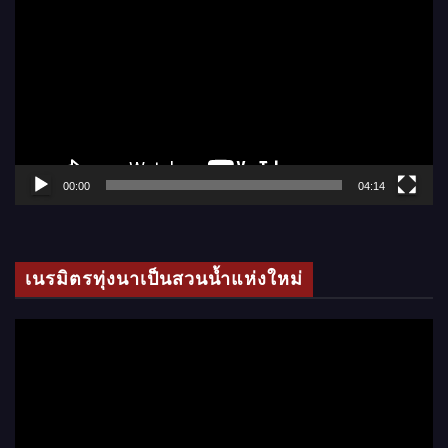
ว
เ
ล่
น
ไ
ฟ
ล์
00:00
04:14
วิ
ดี
โ
เนรมิตรทุ่งนาเป็นสวนน้ำแห่งใหม่
อ
ตั
ว
เ
ล่
น