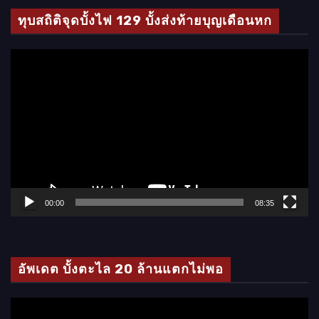
ทุบสถิติจุดบั้งไฟ 129 บั้งส่งท้ายบุญเดือนหก
ตั
ว
เ
ล่
น
ไ
ฟ
ล์
00:00
08:35
วิ
ดี
โ
อัพเดต บั้งตะไล 20 ล้านแตกไม่พอ
อ
ตั