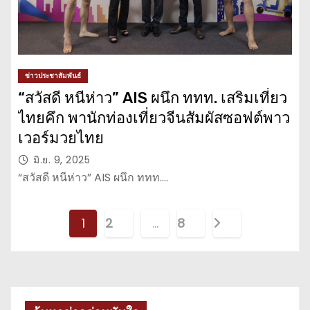
ข่าวประชาสัมพันธ์
“สวัสดี หนีห่าว” AIS ผนึก ททท. เสริมเที่ยว
ไทยคึก พานักท่องเที่ยวจีนสัมผัสซอฟต์พาว
เวอร์มวยไทย
มิ.ย. 9, 2025
“สวัสดี หนีห่าว” AIS ผนึก ททท.…
P
1
2
…
8
o
s