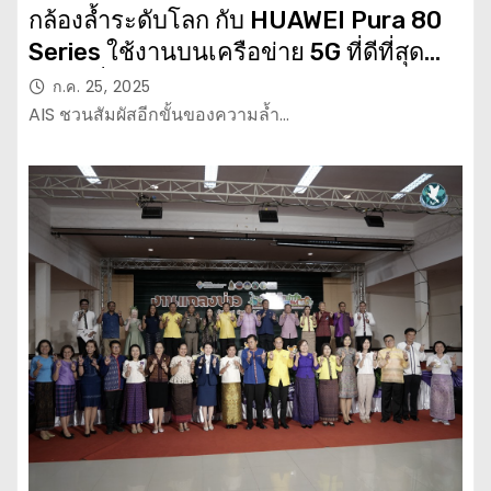
กล้องล้ำระดับโลก กับ HUAWEI Pura 80
Series ใช้งานบนเครือข่าย 5G ที่ดีที่สุด
ราคาเริ่มต้นเพียง 25,990 บาท
ก.ค. 25, 2025
AIS ชวนสัมผัสอีกขั้นของความล้ำ…