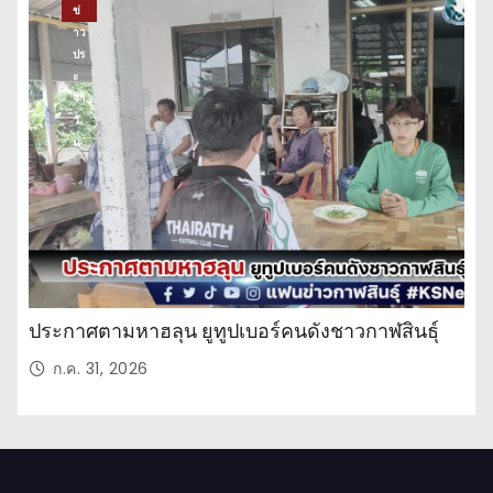
ข่
าว
ปร
ะ
จำ
วั
น
ประกาศตามหาฮลุน ยูทูปเบอร์คนดังชาวกาฬสินธุ์
ก.ค. 31, 2026