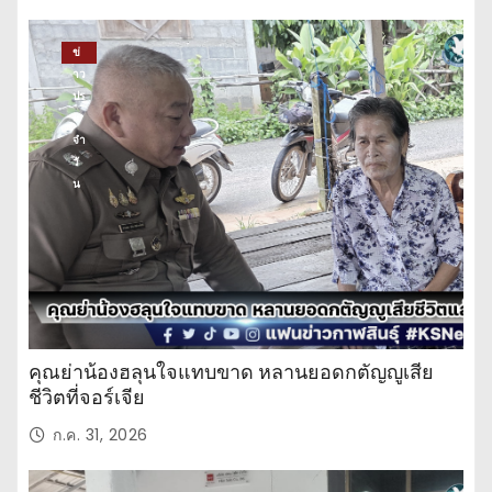
ข่
าว
ปร
ะ
จำ
วั
น
คุณย่าน้องฮลุนใจแทบขาด หลานยอดกตัญญูเสีย
ชีวิตที่จอร์เจีย
ก.ค. 31, 2026