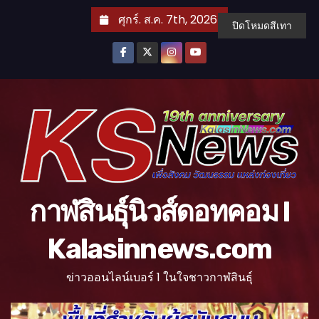
S
ศุกร์. ส.ค. 7th, 2026
ปิดโหมดสีเทา
k
i
p
t
o
c
o
n
t
กาฬสินธุ์นิวส์ดอทคอม l
e
n
Kalasinnews.com
t
ข่าวออนไลน์เบอร์ 1 ในใจชาวกาฬสินธุ์