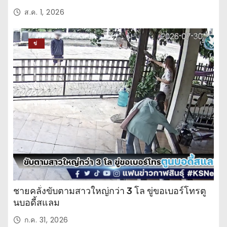
ส.ค. 1, 2026
ข่
าว
ปร
ะ
จำ
วั
น
ชายคลั่งขับตามสาวใหญ่กว่า 3 โล ขู่ขอเบอร์โทรตู
นบอดี้สแลม
ก.ค. 31, 2026