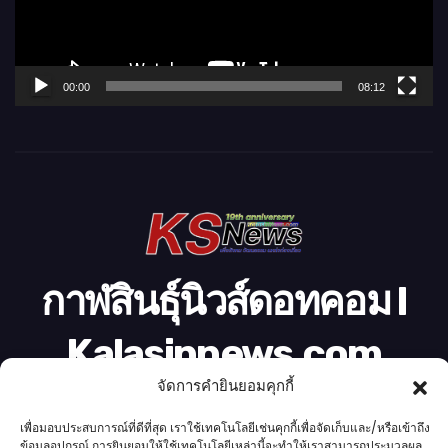
ไ
ฟ
ล์
00:00
08:12
วิ
ดี
โ
อ
กาฬสินธุ์นิวส์ดอทคอม l
Kalasinnews.com
จัดการคำยินยอมคุกกี้
ข่าวออนไลน์เบอร์ 1 ในใจชาวกาฬสินธุ์
เพื่อมอบประสบการณ์ที่ดีที่สุด เราใช้เทคโนโลยีเช่นคุกกี้เพื่อจัดเก็บและ/หรือเข้าถึง
ข้อมูลอุปกรณ์ การยินยอมให้ใช้เทคโนโลยีเหล่านี้จะทำให้เราสามารถประมวลผล