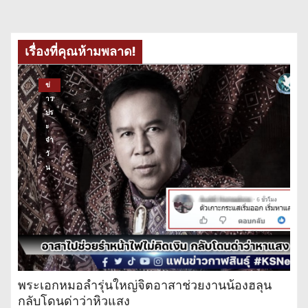
เรื่องที่คุณห้ามพลาด!
ข่
าว
ปร
ะ
จำ
วั
น
พระเอกหมอลำรุ่นใหญ่จิตอาสาช่วยงานน้องฮลุน
กลับโดนด่าว่าหิวแสง