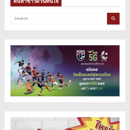
t
ค้นหาข่าวด่วนทันใจ
s
p
a
g
i
n
a
t
i
o