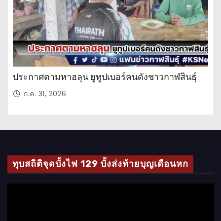
ประกาศตามหาฮลุน ยูทูปเบอร์คนดังชาวกาฬสินธุ์
ก.ค. 31, 2026
ทุบสถิติจุดบั้งไฟ 129 บั้งส่งท้ายบุญเดือนหก
ตั
ว
เ