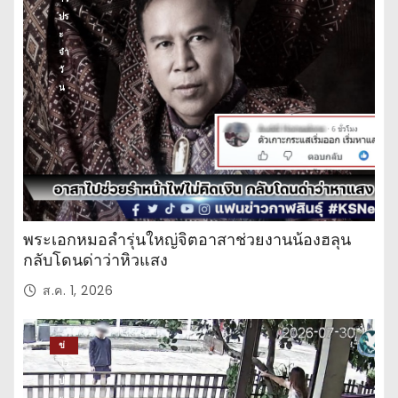
ปร
ะ
จำ
วั
น
พระเอกหมอลำรุ่นใหญ่จิตอาสาช่วยงานน้องฮลุน
กลับโดนด่าว่าหิวแสง
ส.ค. 1, 2026
ข่
าว
ปร