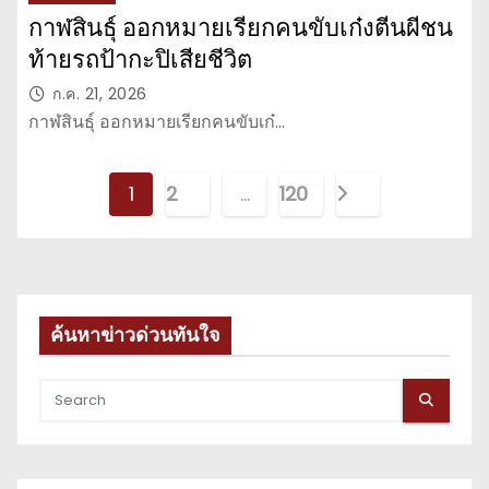
กาฬสินธุ์ ออกหมายเรียกคนขับเก๋งตีนผีชน
ท้ายรถป้ากะปิเสียชีวิต
ก.ค. 21, 2026
กาฬสินธุ์ ออกหมายเรียกคนขับเก๋…
P
1
2
…
120
o
s
t
ค้นหาข่าวด่วนทันใจ
s
p
a