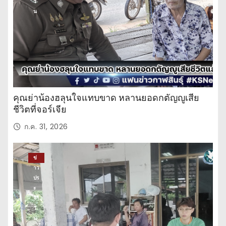
วั
น
คุณย่าน้องฮลุนใจแทบขาด หลานยอดกตัญญูเสีย
ชีวิตที่จอร์เจีย
ก.ค. 31, 2026
ข่
าว
ปร
ะ
จำ
วั
น