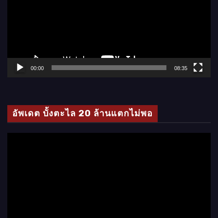
ล่
น
ไ
ฟ
ล์
00:00
08:35
วิ
ดี
โ
อัพเดต บั้งตะไล 20 ล้านแตกไม่พอ
อ
ตั
ว
เ
ล่
น
ไ