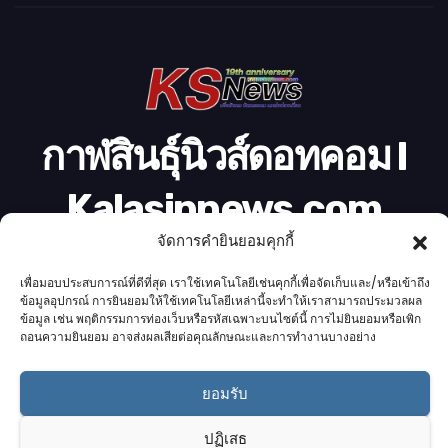
โ
อ
กาฬสินธุ์นิวส์ดอทคอม l
Kalasinnews.com
จัดการคำยินยอมคุกกี้
ข่าวออนไลน์เบอร์ 1 ในใจชาวกาฬสินธุ์
เพื่อมอบประสบการณ์ที่ดีที่สุด เราใช้เทคโนโลยีเช่นคุกกี้เพื่อจัดเก็บและ/หรือเข้าถึง
ข้อมูลอุปกรณ์ การยินยอมให้ใช้เทคโนโลยีเหล่านี้จะทำให้เราสามารถประมวลผล
ข้อมูล เช่น พฤติกรรมการท่องเว็บหรือรหัสเฉพาะบนไซต์นี้ การไม่ยินยอมหรือเพิก
ถอนความยินยอม อาจส่งผลเสียต่อคุณลักษณะและการทำงานบางอย่าง
Proudly powered by K.S.Network
|
Theme: News by
K.S.Network
.
ยอมรับ
Home
Cookie Policy (UK)
Login Customizer
Terms & conditions
คอลัมนิสต์
ติดต่อเรา
บริการของเรา
ปฏิเสธ