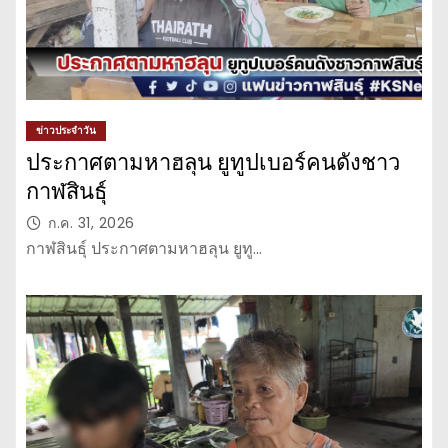
ข่าวประจำวัน
ประกาศตามหาฮลุน ยูทูปเบอร์คนดังชาว
กาฬสินธุ์
ก.ค. 31, 2026
กาฬสินธุ์ ประกาศตามหาฮลุน ยูทู…