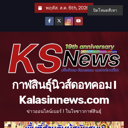
S
พฤหัส. ส.ค. 6th, 2026
ปิดโหมดสีเทา
k
i
p
t
o
c
o
n
t
กาฬสินธุ์นิวส์ดอทคอม l
e
n
Kalasinnews.com
t
ข่าวออนไลน์เบอร์ 1 ในใจชาวกาฬสินธุ์