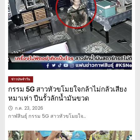
ข่าวประจำวัน
กรรม 5G สาวหัวขโมยใจกล้าไม่กลัวเสียง
หมาเห่า ปีนรั้วลักน้ำมันขวด
ก.ค. 23, 2026
กาฬสินธุ์ กรรม 5G สาวหัวขโมยใจ…