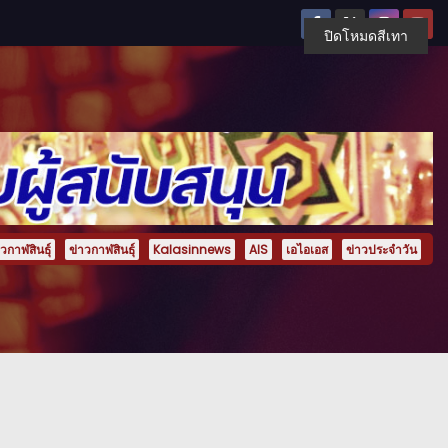
ปิดโหมดสีเทา
กาฬสินธุ์
ข่าวกาฬสินธุ์
Kalasinnews
AIS
เอไอเอส
ข่าวประจำวัน