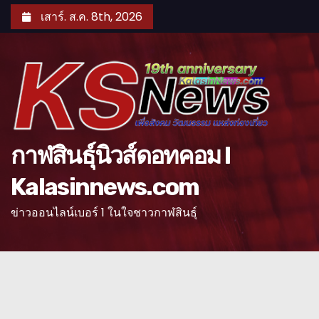
S
เสาร์. ส.ค. 8th, 2026
k
i
p
t
o
c
o
กาฬสินธุ์นิวส์ดอทคอม l
n
Kalasinnews.com
t
e
ข่าวออนไลน์เบอร์ 1 ในใจชาวกาฬสินธุ์
n
t