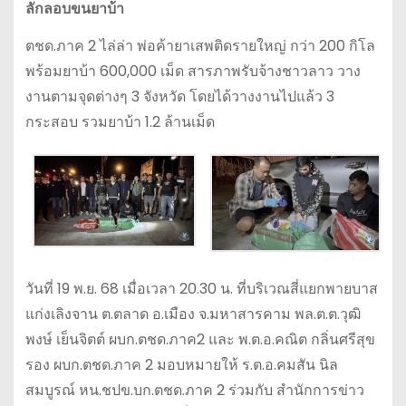
ลักลอบขนยาบ้า
ตชด.ภาค 2 ไล่ล่า พ่อค้ายาเสพติดรายใหญ่ กว่า 200 กิโล
พร้อมยาบ้า 600,000 เม็ด สารภาพรับจ้างชาวลาว วาง
งานตามจุดต่างๆ 3 จังหวัด โดยได้วางงานไปแล้ว 3
กระสอบ รวมยาบ้า 1.2 ล้านเม็ด
วันที่ 19 พ.ย. 68 เมื่อเวลา 20.30 น. ที่บริเวณสี่แยกพายบาส
แก่งเลิงจาน ต.ตลาด อ.เมือง จ.มหาสารคาม พล.ต.ต.วุฒิ
พงษ์ เย็นจิตต์ ผบก.ตชด.ภาค2 และ พ.ต.อ.คณิต กลิ่นศรีสุข
รอง ผบก.ตชด.ภาค 2 มอบหมายให้ ร.ต.อ.คมสัน นิล
สมบูรณ์ หน.ชปข.บก.ตชด.ภาค 2 ร่วมกับ สำนักการข่าว