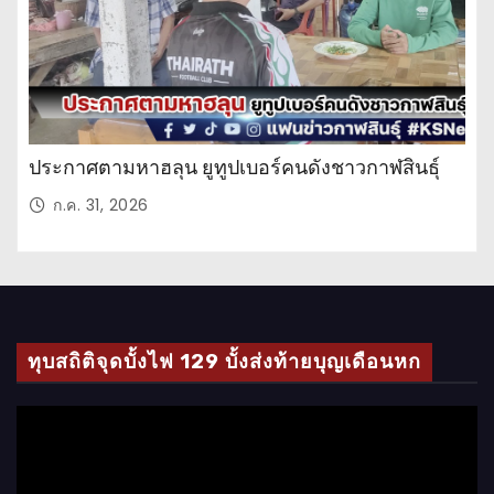
ประกาศตามหาฮลุน ยูทูปเบอร์คนดังชาวกาฬสินธุ์
ก.ค. 31, 2026
ทุบสถิติจุดบั้งไฟ 129 บั้งส่งท้ายบุญเดือนหก
ตั
ว
เ