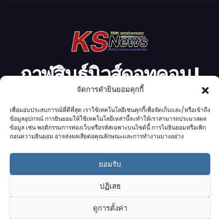
โ
อ
กาฬสินธุ์นิวส์ดอทคอม l
จัดการคำยินยอมคุกกี้
Kalasinnews.com
เพื่อมอบประสบการณ์ที่ดีที่สุด เราใช้เทคโนโลยีเช่นคุกกี้เพื่อจัดเก็บและ/หรือเข้าถึง
ข่าวออนไลน์เบอร์ 1 ในใจชาวกาฬสินธุ์
ข้อมูลอุปกรณ์ การยินยอมให้ใช้เทคโนโลยีเหล่านี้จะทำให้เราสามารถประมวลผล
ข้อมูล เช่น พฤติกรรมการท่องเว็บหรือรหัสเฉพาะบนไซต์นี้ การไม่ยินยอมหรือเพิก
ถอนความยินยอม อาจส่งผลเสียต่อคุณลักษณะและการทำงานบางอย่าง
ยอมรับ
Proudly powered by K.S.Network
|
Theme: News by
K.S.Network
.
ปฏิเสธ
Home
Cookie Policy (UK)
Login Customizer
ดูการตั้งค่า
Terms & conditions
คอลัมนิสต์
ติดต่อเรา
บริการของเรา