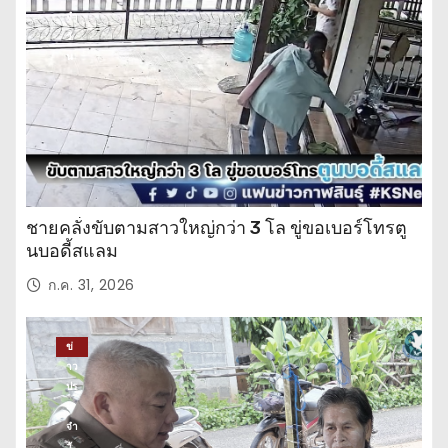
จำ
วั
น
ชายคลั่งขับตามสาวใหญ่กว่า 3 โล ขู่ขอเบอร์โทรตู
นบอดี้สแลม
ก.ค. 31, 2026
ข่
าว
ปร
ะ
จำ
วั