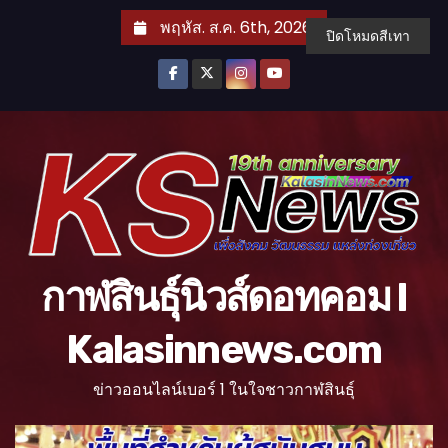
S
พฤหัส. ส.ค. 6th, 2026
ปิดโหมดสีเทา
k
i
p
t
o
c
o
n
t
กาฬสินธุ์นิวส์ดอทคอม l
e
n
Kalasinnews.com
t
ข่าวออนไลน์เบอร์ 1 ในใจชาวกาฬสินธุ์