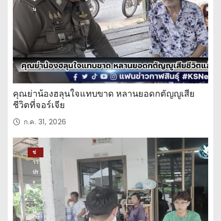
น
คุณย่าน้องฮลุนใจแทบขาด หลานยอดกตัญญูเสีย
ชีวิตที่จอร์เจีย
ก.ค. 31, 2026
ข่
าว
ปร
ะ
จำ
วั
น