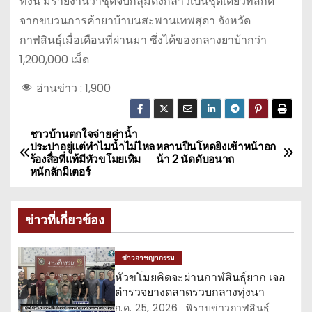
ทั้งนี้ มีรายงานว่าชุดจับกลุ่มดังกล่าวเป็นชุดเดียวที่สกัด
จากขบวนการค้ายาบ้าบนสะพานเทพสุดา จังหวัด
กาฬสินธุ์เมื่อเดือนที่ผ่านมา ซึ่งได้ของกลางยาบ้ากว่า
1,200,000 เม็ด
อ่านข่าว :
1,900
ชาวบ้านตกใจจ่ายค่าน้ำ
แ
ประปาอยู่แต่ทำไมน้ำไม่ไหล
หลานปืนโหดยิงเข้าหน้าอก
ร้องสื่อที่แท้มีหัวขโมยเหิม
น้า 2 นัดดับอนาถ
น
หนักลักมิเตอร์
ะ
ข่าวที่เกี่ยวข้อง
แ
น
ข่าวอาชญากรรม
หัวขโมยคิดจะผ่านกาฬสินธุ์ยาก เจอ
ว
ตำรวจยางตลาดรวบกลางทุ่งนา
ก.ค. 25, 2026
พิราบข่าวกาฬสินธุ์