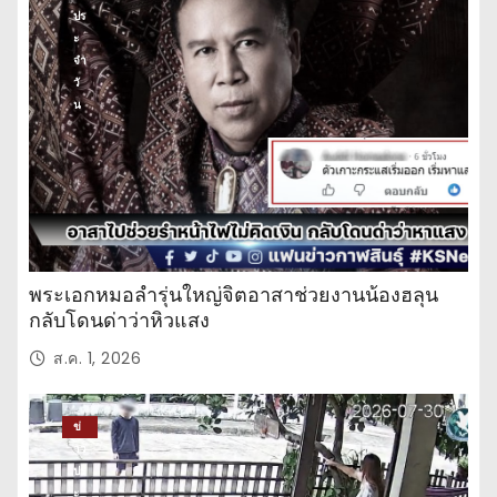
ปร
ะ
จำ
วั
น
พระเอกหมอลำรุ่นใหญ่จิตอาสาช่วยงานน้องฮลุน
กลับโดนด่าว่าหิวแสง
ส.ค. 1, 2026
ข่
าว
ปร
ะ