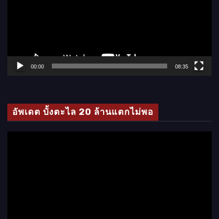
ล่
น
ไ
ฟ
ล์
00:00
08:35
วิ
ดี
โ
อัพเดต บั้งตะไล 20 ล้านแตกไม่พอ
อ
ตั
ว
เ
ล่
น
ไ