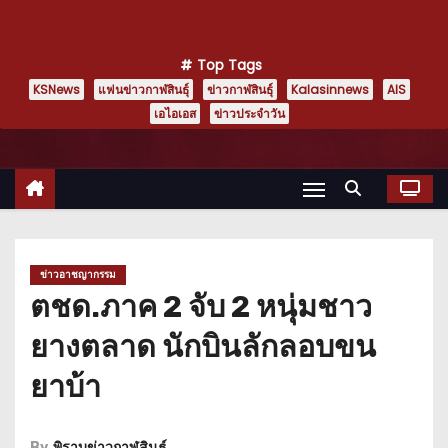
Top Tags
KSNews
แฟนข่าวกาฬสินธุ์
ข่าวกาฬสินธุ์
Kalasinnews
AIS
เอไอเอส
ข่าวประจำวัน
ข่าวอาชญากรรม
ตชด.ภาค 2 จับ 2 หนุ่มชาว
ยางตลาด นักบินลักลอบขน
ยาบ้า
By
พิราบข่าวกาฬสินธุ์