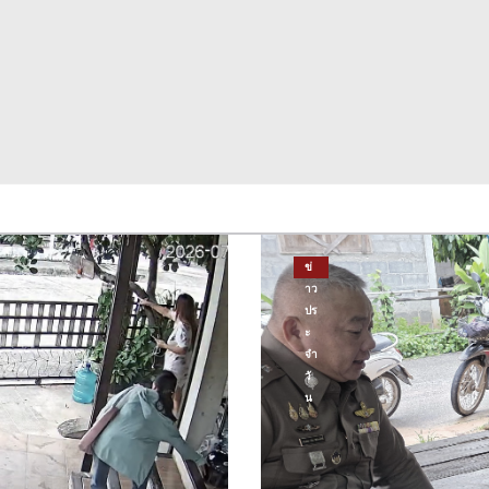
ข่
าว
ปร
ะ
จำ
วั
น