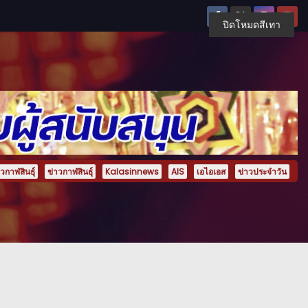
ปิดโหมดสีเทา
กาฬสินธุ์
ข่าวกาฬสินธุ์
Kalasinnews
AIS
เอไอเอส
ข่าวประจำวัน