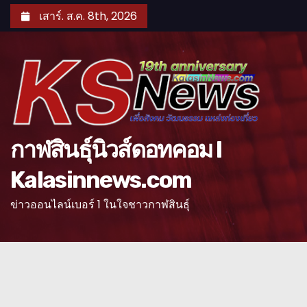
S
เสาร์. ส.ค. 8th, 2026
k
i
p
t
o
c
o
กาฬสินธุ์นิวส์ดอทคอม l
n
Kalasinnews.com
t
e
ข่าวออนไลน์เบอร์ 1 ในใจชาวกาฬสินธุ์
n
t