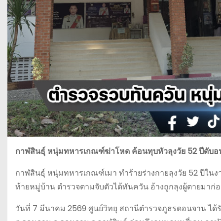
กาฬสินธุ์ หนุ่มทหารเกณฑ์ฆ่าโหด ค้อนทุบหัวลุงวัย 52 ปีดับ
กาฬสินธุ์ หนุ่มทหารเกณฑ์เมา ทำร้ายร่างกายลุงวัย 52 ปีใน
ท้ายหมู่บ้าน ตำรวจตามจับตัวได้ทันควัน อ้างถูกลุงผู้ตายมา
วันที่ 7 มีนาคม 2569 ศูนย์วิทยุ สถานีตำรวจภูธรดอนจาน ได้ร