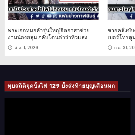
พระเอกหมอลำรุ่นใหญ่จิตอาสาช่วย
ชายคลั่งขับ
งานน้องฮลุน กลับโดนด่าว่าหิวแสง
เบอร์โทรตู
ส.ค. 1, 2026
ก.ค. 31, 2
ทุบสถิติจุดบั้งไฟ 129 บั้งส่งท้ายบุญเดือนหก
ตั
ว
เ
ล่