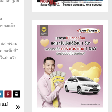
่อาสากู้ภัย
อง
วยของแข็ง
.สส. พร้อม
นายแท๊กซี่”
ในบ้านจึง
 แม่