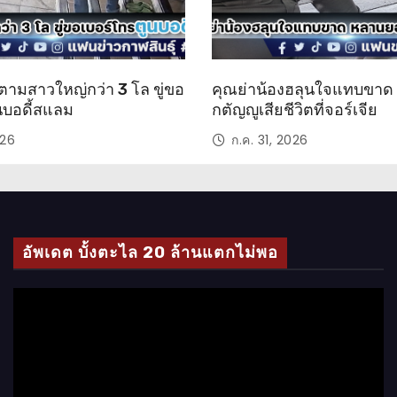
ตามสาวใหญ่กว่า 3 โล ขู่ขอ
คุณย่าน้องฮลุนใจแทบขา
นบอดี้สแลม
กตัญญูเสียชีวิตที่จอร์เจีย
026
ก.ค. 31, 2026
อัพเดต บั้งตะไล 20 ล้านแตกไม่พอ
ตั
ว
เ
ล่