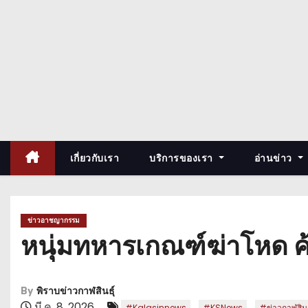
เกี่ยวกับเรา
บริการของเรา
อ่านข่าว
ข่าวอาชญากรรม
หนุ่มทหารเกณฑ์ฆ่าโหด ค้
By
พิราบข่าวกาฬสินธุ์
มี.ค. 8, 2026
,
,
#Kalasinnews
#KSNews
#ข่าวกาฬสินธ