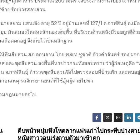
ินธุ์-มุกดาหาร ประมาณ 200 เมตร จึงประสานงานไปยัง เจ้าหน้าที
ร์ช้าง ร้อยเวรสอบสวน
 นายสยาม แสนเลิง อายุ 52 ปี อยู่บ้านเลขที่ 127/1 ต.กาฬสินธุ์ อ.เมื
ุบ มันสมองไหลทะลักนองเต็มพื้น ที่บริเวณด้านหลังมีรอยถูกตีด้
ลือดตกอยู่ จึงเก็บไว้เป็นหลักฐาน
ให้ทีมสืบสวน สภ.ดอนจาน โดย พ.ต.ท.ชูชาติ ด้วงคำจันทร์ รอง ผกก
.สส.และชุดสืบสวน ลงพื้นที่หาข่าวกระทั่งสอบทราบว่าผู้ก่อเหตุคือ “
าน จ.กาฬสินธุ์ ตำรวจชุดสืบสวนจึงไปตรวจสอบที่บ้านพัก และพบอยู่
่อนเหตุ รถจักรยานยนต์ที่ใช้อุ้มผู้ตายไปฆ่า
ดีตามกฎหมายต่อไป
น
คืบหน้าหนุ่มหึงโหดลากแฟนเก่าไปกระทืบปางตาย
หญิงสาววอนเร่งตามตัวมาเข้าคุก