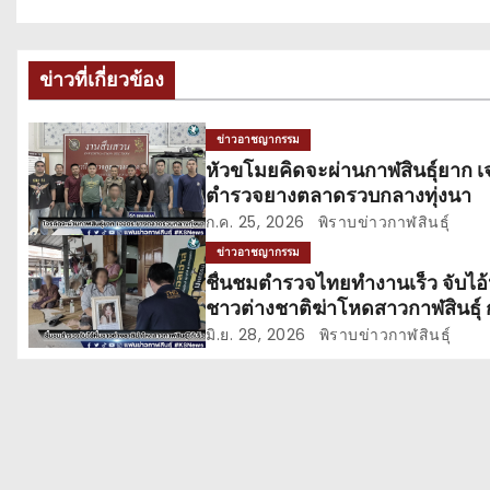
น
ะ
ข่าวที่เกี่ยวข้อง
แ
ข่าวอาชญากรรม
น
หัวขโมยคิดจะผ่านกาฬสินธุ์ยาก เ
ตำรวจยางตลาดรวบกลางทุ่งนา
ว
ก.ค. 25, 2026
พิราบข่าวกาฬสินธุ์
เ
ข่าวอาชญากรรม
ชื่นชมตำรวจไทยทำงานเร็ว จับไอ้ห
รื่
ชาวต่างชาติฆ่าโหดสาวกาฬสินธุ์ 
บินหนีออกนอกประเทศ
อ
มิ.ย. 28, 2026
พิราบข่าวกาฬสินธุ์
ง