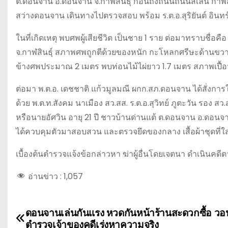
ต.ดอนจาน อ.ดอนจาน จ.กาฬสินธุ์ ก่อนถึงถนนถนนสี่เลน กาฬส
สว่างดอนจาน เดินทางไปตรวจสอบ พร้อม ร.ต.อ.สุริยันต์ อินท
ในที่เกิดเหตุ พบศพผู้เสียชีวิต เป็นชาย 1 ราย ต่อมาทราบชื่อคือ
จ.กาฬสินธุ์ สภาพศพถูกตีด้วยของหนัก กะโหลกศรีษะด้านขวาย
ข้างศพประมาณ 2 เมตร พบท่อนไม้ไผ่ยาว 1.7 เมตร สภาพเปื้อนเ
ต่อมา พ.ต.อ. เดชชาติ แก้วมูลมณี ผกก.สภ.ดอนจาน ได้สั่งการ
ด้วย พ.ต.ท.สังคม นาเมือง สว.สส. ร.ต.อ.สุวิทย์ ภูตะวัน รอง สว
หรือนายอัศวิน อายุ 21 ปี ชาวบ้านด่านแต้ ต.ดอนจาน อ.ดอนจ
ได้ควบคุมตัวมาสอบสวน และตรวจยึดของกลาง เสื้อผ้าชุดที่ใส่ก
เบื้องต้นตำรวจแจ้งข้อกล่าวหา ฆ่าผู้อื่นโดยเจตนา ดำเนินค
อ่านข่าว :
1,057
ดอนจานเล่นกันแรง หวดกันหน้าร้านสะดวกซื้อ วอ
แ
ตำรวจเจ้าของคดีเร่งหาความจริง