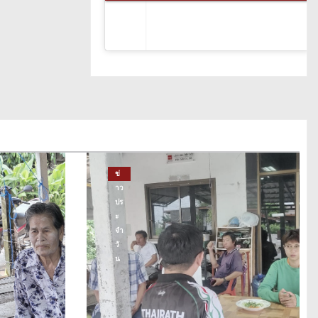
ข่
าว
ปร
ะ
จำ
วั
น