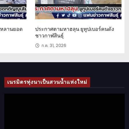
ด หลานยอด
ประกาศตามหาฮลุน ยูทูปเบอร์คนดัง
ชาวกาฬสินธุ์
ก.ค. 31, 2026
เนรมิตรทุ่งนาเป็นสวนน้ำแห่งใหม่
ตั
ว
เ
ล่