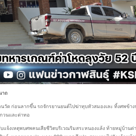
อนาถ
งานวัด ก่อนลากขึ้น รถจักรยานยนต์ไปฆ่าทุบหัวสมองเละ ทิ้งศพข้า
ก่อกวนและด่าทอ
ับแจ้งเหตุพบศพคนเสียชีวิตบริเวณริมสระหนองแล้ง ท้ายหมู่บ้านด่า