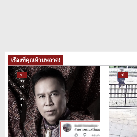
เรื่องที่คุณห้ามพลาด!
ข่
ข่
าว
าว
ปร
ปร
ะ
ะ
จำ
จำ
วั
วั
น
น