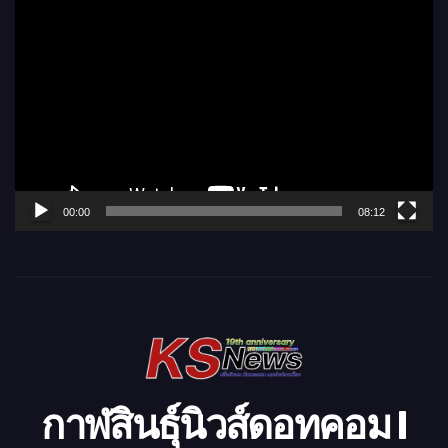
ตั
ว
เ
ล่
น
ไ
ฟ
ล์
00:00
08:12
วิ
ดี
โ
อ
กาฬสินธุ์นิวส์ดอทคอม l