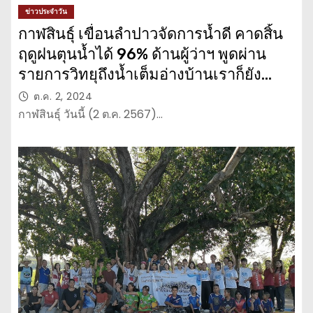
ข่าวประจำวัน
กาฬสินธุ์ เขื่อนลำปาวจัดการน้ำดี คาดสิ้น
ฤดูฝนตุนน้ำได้ 96% ด้านผู้ว่าฯ พูดผ่าน
รายการวิทยุถึงน้ำเต็มอ่างบ้านเราก็ยัง
ประสบภัยแล้ง
ต.ค. 2, 2024
กาฬสินธุ์ วันนี้ (2 ต.ค. 2567)…