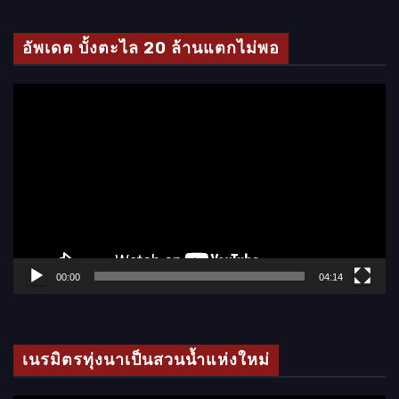
ดี
โ
อัพเดต บั้งตะไล 20 ล้านแตกไม่พอ
อ
ตั
ว
เ
ล่
น
ไ
ฟ
ล์
00:00
04:14
วิ
ดี
โ
เนรมิตรทุ่งนาเป็นสวนน้ำแห่งใหม่
อ