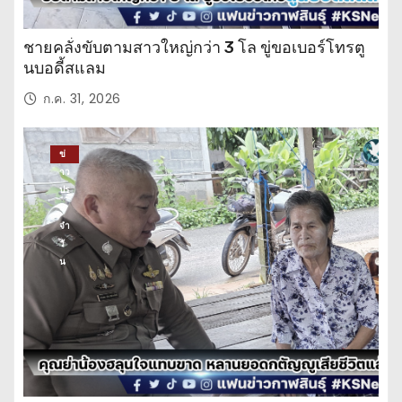
ชายคลั่งขับตามสาวใหญ่กว่า 3 โล ขู่ขอเบอร์โทรตู
นบอดี้สแลม
ก.ค. 31, 2026
ข่
าว
ปร
ะ
จำ
วั
น