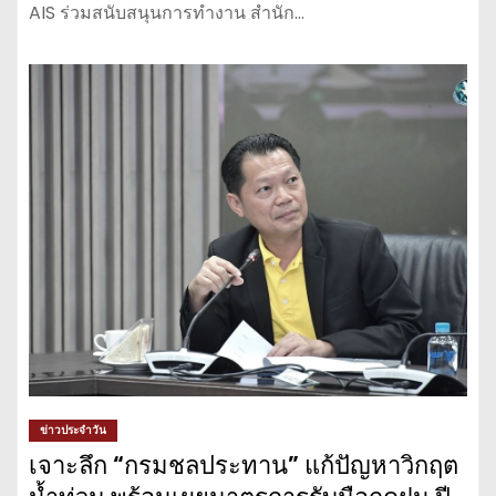
AIS ร่วมสนับสนุนการทำงาน สำนัก…
ข่าวประจำวัน
เจาะลึก “กรมชลประทาน” แก้ปัญหาวิกฤต