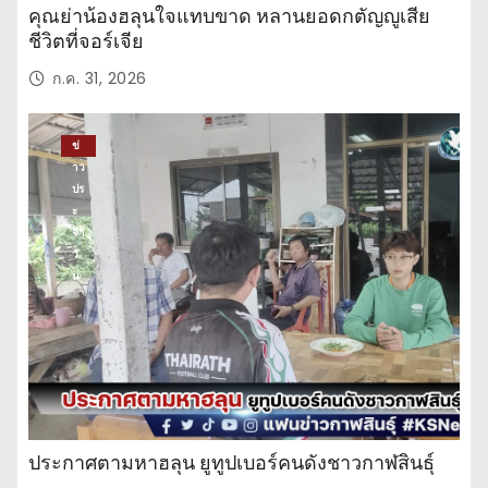
คุณย่าน้องฮลุนใจแทบขาด หลานยอดกตัญญูเสีย
ชีวิตที่จอร์เจีย
ก.ค. 31, 2026
ข่
าว
ปร
ะ
จำ
วั
น
ประกาศตามหาฮลุน ยูทูปเบอร์คนดังชาวกาฬสินธุ์