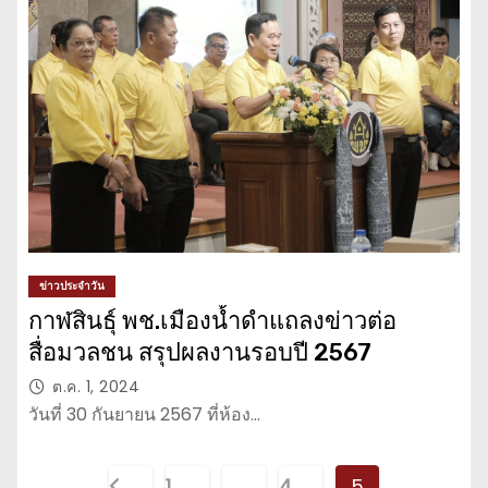
ข่าวประจำวัน
กาฬสินธุ์ พช.เมืองน้ำดำแถลงข่าวต่อ
สื่อมวลชน สรุปผลงานรอบปี 2567
ต.ค. 1, 2024
วันที่ 30 กันยายน 2567 ที่ห้อง…
P
1
…
4
5