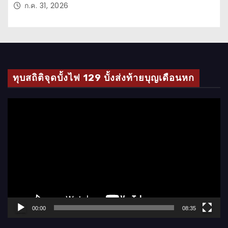
ก.ค. 31, 2026
ทุบสถิติจุดบั้งไฟ 129 บั้งส่งท้ายบุญเดือนหก
ตั
ว
เ
ล่
น
ไ
ฟ
ล์
00:00
08:35
วิ