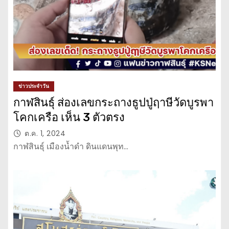
ข่าวประจำวัน
กาฬสินธุ์ ส่องเลขกระถางธูปปู่ฤาษีวัดบูรพา
โคกเครือ เห็น 3 ตัวตรง
ต.ค. 1, 2024
กาฬสินธุ์ เมืองน้ำดำ ดินแดนพุท…