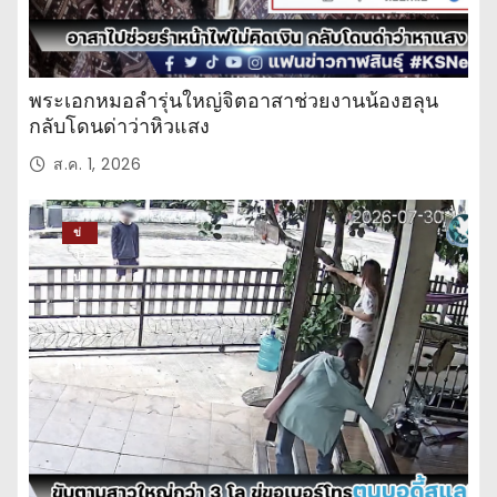
พระเอกหมอลำรุ่นใหญ่จิตอาสาช่วยงานน้องฮลุน
กลับโดนด่าว่าหิวแสง
ส.ค. 1, 2026
ข่
าว
ปร
ะ
จำ
วั
น