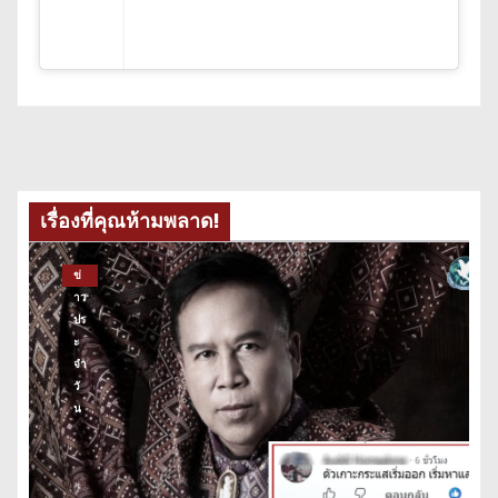
เรื่องที่คุณห้ามพลาด!
ข่
าว
ปร
ะ
จำ
วั
น