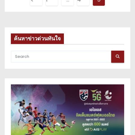
o
s
t
ค้นหาข่าวด่วนทันใจ
s
p
a
g
i
n
a