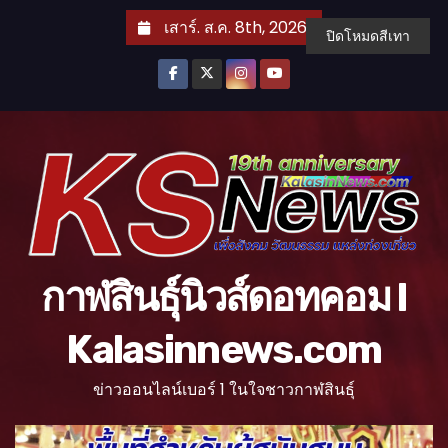
S
เสาร์. ส.ค. 8th, 2026
ปิดโหมดสีเทา
k
i
p
t
o
c
o
n
t
กาฬสินธุ์นิวส์ดอทคอม l
e
n
Kalasinnews.com
t
ข่าวออนไลน์เบอร์ 1 ในใจชาวกาฬสินธุ์