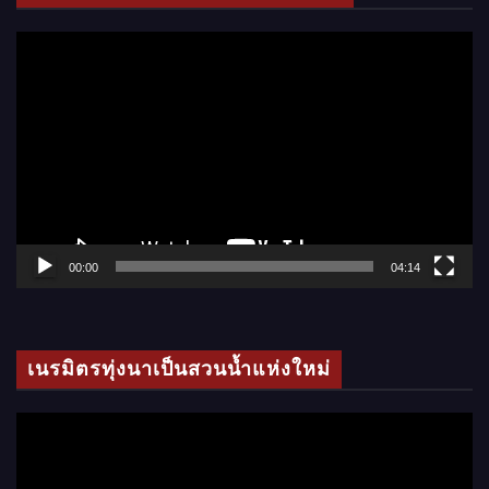
อ
ตั
ว
เ
ล่
น
ไ
ฟ
ล์
00:00
04:14
วิ
ดี
โ
เนรมิตรทุ่งนาเป็นสวนน้ำแห่งใหม่
อ
ตั
ว
เ