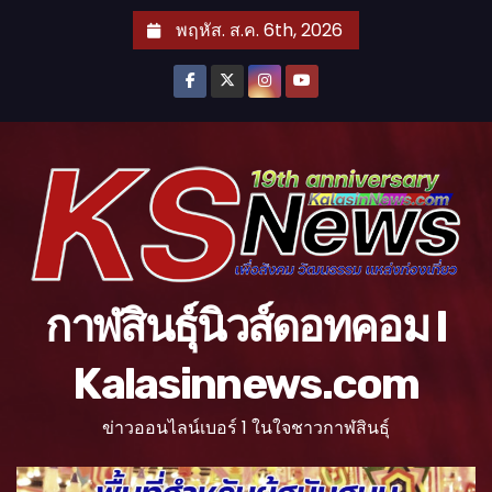
S
พฤหัส. ส.ค. 6th, 2026
k
i
p
t
o
c
o
n
t
กาฬสินธุ์นิวส์ดอทคอม l
e
n
Kalasinnews.com
t
ข่าวออนไลน์เบอร์ 1 ในใจชาวกาฬสินธุ์