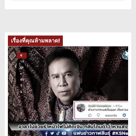
เรื่องที่คุณห้ามพลาด!
ข่
าว
ปร
ะ
จำ
วั
น