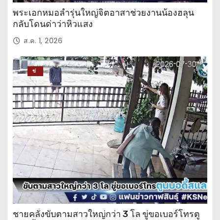
พระเอกหมอลำรุ่นใหญ่จิตอาสาช่วยงานน้องฮลุน
กลับโดนด่าว่าหิวแสง
ส.ค. 1, 2026
ข่
าว
ปร
ะ
จำ
วั
น
ชายคลั่งขับตามสาวใหญ่กว่า 3 โล ขู่ขอเบอร์โทรตู