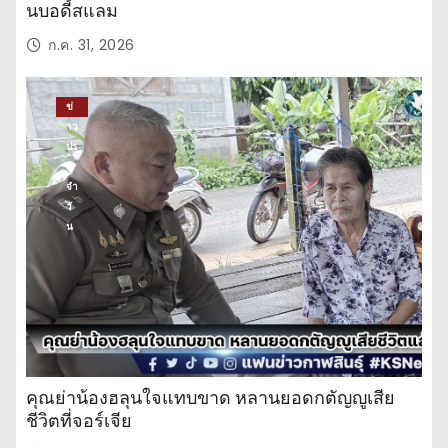
นบอดี้สแลม
ก.ค. 31, 2026
ข่
าว
ปร
ะ
จำ
วั
น
คุณย่าน้องฮลุนใจแทบขาด หลานยอดกตัญญูเสีย
ชีวิตที่จอร์เจีย