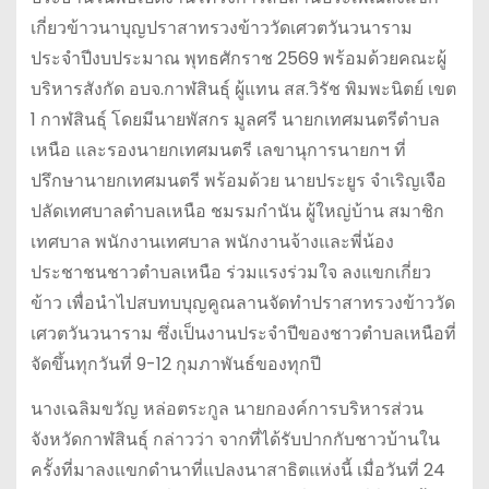
เกี่ยวข้าวนาบุญปราสาทรวงข้าววัดเศวตวันวนาราม
ประจำปีงบประมาณ พุทธศักราช 2569 พร้อมด้วยคณะผู้
บริหารสังกัด อบจ.กาฬสินธุ์ ผู้แทน สส.วิรัช พิมพะนิตย์ เขต
1 กาฬสินธุ์ โดยมีนายพัสกร มูลศรี นายกเทศมนตรีตำบล
เหนือ และรองนายกเทศมนตรี เลขานุการนายกฯ ที่
ปรึกษานายกเทศมนตรี พร้อมด้วย นายประยูร จำเริญเจือ
ปลัดเทศบาลตำบลเหนือ ชมรมกำนัน ผู้ใหญ่บ้าน สมาชิก
เทศบาล พนักงานเทศบาล พนักงานจ้างและพี่น้อง
ประชาชนชาวตำบลเหนือ ร่วมแรงร่วมใจ ลงแขกเกี่ยว
ข้าว เพื่อนำไปสบทบบุญคูณลานจัดทำปราสาทรวงข้าววัด
เศวตวันวนาราม ซึ่งเป็นงานประจำปีของชาวตำบลเหนือที่
จัดขึ้นทุกวันที่ 9-12 กุมภาพันธ์ของทุกปี
นางเฉลิมขวัญ หล่อตระกูล นายกองค์การบริหารส่วน
จังหวัดกาฬสินธุ์ กล่าวว่า จากที่ได้รับปากกับชาวบ้านใน
ครั้งที่มาลงแขกดำนาที่แปลงนาสาธิตแห่งนี้ เมื่อวันที่ 24