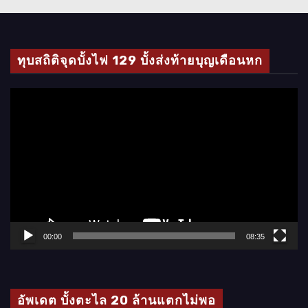
ทุบสถิติจุดบั้งไฟ 129 บั้งส่งท้ายบุญเดือนหก
ตั
ว
เ
ล่
น
ไ
ฟ
ล์
00:00
08:35
วิ
ดี
โ
อัพเดต บั้งตะไล 20 ล้านแตกไม่พอ