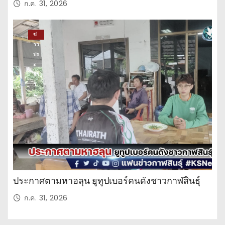
ก.ค. 31, 2026
ข่
าว
ปร
ะ
จำ
วั
น
ประกาศตามหาฮลุน ยูทูปเบอร์คนดังชาวกาฬสินธุ์
ก.ค. 31, 2026