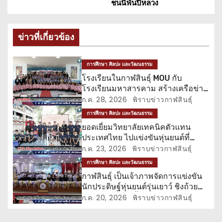
ะ
ชนนีพันปีหลวง
แ
ข่าวที่เกี่ยวข้อง
น
ว
การศึกษา ศิลปะ และวัฒนธรรม
โรงเรียนในกาฬสินธุ์ MOU กับ
เ
โรงเรียนมหาสารคาม สร้างเครือข่าย
สภานักเรียน
ก.ค. 28, 2026
พิราบข่าวกาฬสินธุ์
รื่
การศึกษา ศิลปะ และวัฒนธรรม
อ
ยอดเยี่ยมวิทยาลัยเทคนิคตัวแทน
ประเทศไทย ไปแข่งขันหุ่นยนต์ที่
ง
ฮ่องกง
ก.ค. 23, 2026
พิราบข่าวกาฬสินธุ์
การศึกษา ศิลปะ และวัฒนธรรม
กาฬสินธุ์ เป็นเจ้าภาพจัดการแข่งขัน
นักประดิษฐ์หุ่นยนต์รุ่นเยาว์ ชิงถ้วย
พระราชทาน ครั้งที่ 11
ก.ค. 20, 2026
พิราบข่าวกาฬสินธุ์