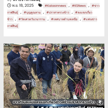
พ.ย. 18, 2025
,
,
#Kalasinnews
#KSNews
#ข่าว
,
,
,
กาฬสินธุ์
#บุญคูณลาน
#ปราสาทรวงข้าว
#ลงแขกเกี่ยว
,
,
,
ข้าว
#วัดเศวตวันวนาราม
#เทศบาลตำบลเหนือ
#แฟนข่าว
กาฬสินธุ์