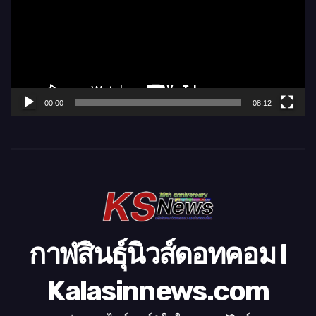
ล่
น
ไ
ฟ
ล์
00:00
08:12
วิ
ดี
โ
อ
กาฬสินธุ์นิวส์ดอทคอม l
Kalasinnews.com