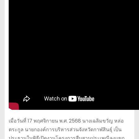
เมื่อวันที่ 17 พฤศจิกายน พ.ศ. 2568 นางเฉลิมขวัญ หล่อ
ตระกูล นายกองค์การบริหารส่วนจังหวัดกาฬสินธุ์ เป็น
ประธานในพิธีเปิดงานโครงการสืบสานประเพณีลงแขก