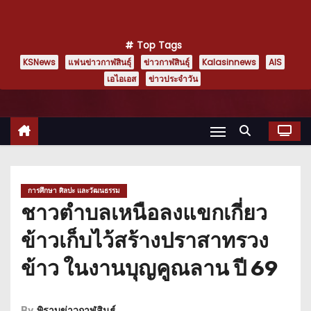
Top Tags
KSNews
แฟนข่าวกาฬสินธุ์
ข่าวกาฬสินธุ์
Kalasinnews
AIS
เอไอเอส
ข่าวประจำวัน
การศึกษา ศิลปะ และวัฒนธรรม
ชาวตำบลเหนือลงแขกเกี่ยว
ข้าวเก็บไว้สร้างปราสาทรวง
ข้าว ในงานบุญคูณลาน ปี 69
By
พิราบข่าวกาฬสินธุ์