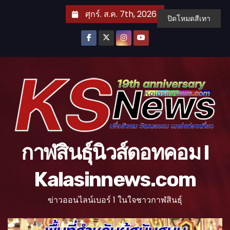
S
ศุกร์. ส.ค. 7th, 2026
ปิดโหมดสีเทา
k
i
p
t
o
c
o
n
t
กาฬสินธุ์นิวส์ดอทคอม l
e
n
Kalasinnews.com
t
ข่าวออนไลน์เบอร์ 1 ในใจชาวกาฬสินธุ์