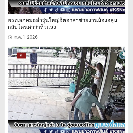
พระเอกหมอลำรุ่นใหญ่จิตอาสาช่วยงานน้องฮลุน
กลับโดนด่าว่าหิวแสง
ส.ค. 1, 2026
ข่
าว
ปร
ะ
จำ
วั
น