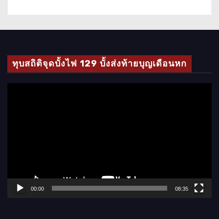
ทุบสถิติจุดบั้งไฟ 129 บั้งส่งท้ายบุญเดือนหก
ตั
ว
เ
ล่
น
ไ
ฟ
ล์
00:00
08:35
วิ
ดี