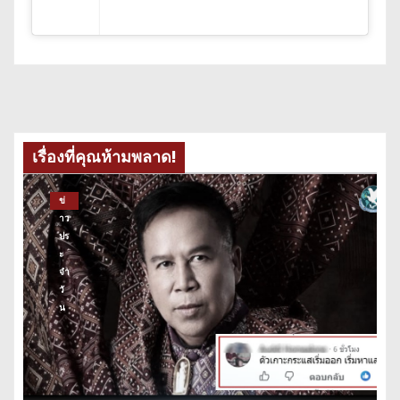
เรื่องที่คุณห้ามพลาด!
ข่
าว
ปร
ะ
จำ
วั
น