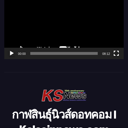
ว
เ
ล่
น
ไ
ฟ
ล์
00:00
08:12
วิ
ดี
โ
อ
กาฬสินธุ์นิวส์ดอทคอม l