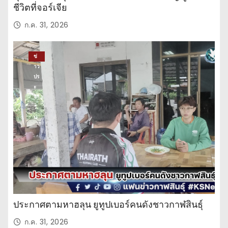
ชีวิตที่จอร์เจีย
ก.ค. 31, 2026
ข่
าว
ปร
ะ
จำ
วั
น
ประกาศตามหาฮลุน ยูทูปเบอร์คนดังชาวกาฬสินธุ์
ก.ค. 31, 2026