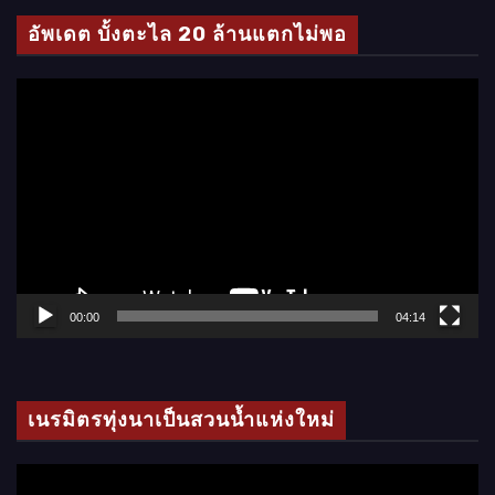
โ
อัพเดต บั้งตะไล 20 ล้านแตกไม่พอ
อ
ตั
ว
เ
ล่
น
ไ
ฟ
ล์
00:00
04:14
วิ
ดี
โ
เนรมิตรทุ่งนาเป็นสวนน้ำแห่งใหม่
อ
ตั