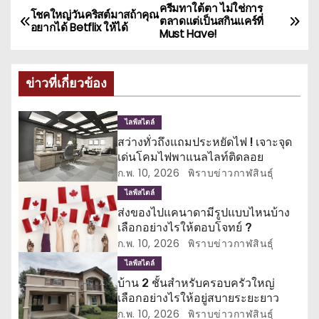
ครีมทาใต้ตา ไม่ใช่การ
แ
โชคใหญ่วันคริสต์มาสถ้าคุณ
ตลาดแต่เป็นสกินแคร์ที่
อยากได้ Betflix ให้ได้
Must Have!
น
ะ
ข่าวที่เกี่ยวข้อง
แ
ไลฟ์สไตล์
น
สว่างทั่วถึงแถมประหยัดไฟ ! เจาะจุด
เด่นโคมไฟพาแนลไลท์ติดลอย
ว
ก.พ. 10, 2026
พิราบข่าวกาฬสินธุ์
เ
ไลฟ์สไตล์
ส่งของไปแคนาดามีรูปแบบไหนบ้าง
รื่
เลือกอย่างไรให้ตอบโจทย์ ?
ก.พ. 10, 2026
พิราบข่าวกาฬสินธุ์
อ
ไลฟ์สไตล์
ง
บ้าน 2 ชั้นสำหรับครอบครัวใหญ่
เลือกอย่างไรให้อยู่สบายระยะยาว
ก.พ. 10, 2026
พิราบข่าวกาฬสินธุ์