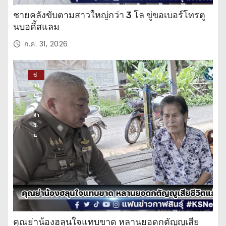
ชายคลั่งขับตามสาวใหญ่กว่า 3 โล ขู่ขอเบอร์โทรตู
นบอดี้สแลม
ก.ค. 31, 2026
ข่
าว
ปร
ะ
จำ
วั
น
คุณย่าน้องฮลุนใจแทบขาด หลานยอดกตัญญูเสีย