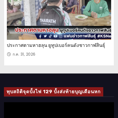
น
ประกาศตามหาฮลุน ยูทูปเบอร์คนดังชาวกาฬสินธุ์
ก.ค. 31, 2026
ทุบสถิติจุดบั้งไฟ 129 บั้งส่งท้ายบุญเดือนหก
ตั
ว