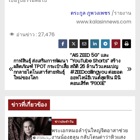
เป็นรูปธรรมต่อไป
ตระกูล ภูพวงเพชร
/รายงาน
www.kalasinnews.com
อ่านข่าว :
27,476
“AIS ZEED 5G” และ
แ
กาฬสินธุ์ ส่งเสริมการพัฒนา
“YouTube Shorts” สร้าง
ผลิตภัณฑ์ TPOT กระเป๋าเสื่อ
สถิติ 26 ล้านวิวแคมเปญ
น
กกลายไดโนเสาร์สายพันธุ์
#ZEEDcallingyou ต่อยอด
ใหม่ของโลก
ออฟไลน์อีเวนต์สุดฟิน มินิ
ะ
คอนเสิร์ต “PiXXiE”
แ
ข่าวที่เกี่ยวข้อง
น
ว
ข่าวประจำวัน
พระเอกหมอลำรุ่นใหญ่จิตอาสาช่วย
เ
งานน้องฮลุน กลับโดนด่าว่าหิวแสง