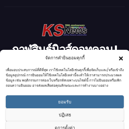
ดี
โ
อ
กาฬสินธุ์นิวส์ดอทคอม l
จัดการคำยินยอมคุกกี้
Kalasinnews.com
เพื่อมอบประสบการณ์ที่ดีที่สุด เราใช้เทคโนโลยีเช่นคุกกี้เพื่อจัดเก็บและ/หรือเข้าถึง
ข้อมูลอุปกรณ์ การยินยอมให้ใช้เทคโนโลยีเหล่านี้จะทำให้เราสามารถประมวลผล
ข่าวออนไลน์เบอร์ 1 ในใจชาวกาฬสินธุ์
ข้อมูล เช่น พฤติกรรมการท่องเว็บหรือรหัสเฉพาะบนไซต์นี้ การไม่ยินยอมหรือเพิก
ถอนความยินยอม อาจส่งผลเสียต่อคุณลักษณะและการทำงานบางอย่าง
ยอมรับ
Proudly powered by K.S.Network
|
Theme: News by
K.S.Network
.
ปฏิเสธ
Home
Cookie Policy (UK)
Login Customizer
ดูการตั้งค่า
Terms & conditions
คอลัมนิสต์
ติดต่อเรา
บริการของเรา