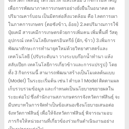
จังหวัดกาฬสินธุ์ ได้ร่วมเวทีฯและเสนอ 3 กิจกรรมสำคัญ
เพื่อการพัฒนาภาคการเกษตรอย่างยั่งยืนในอนาคต ลด
ปริมาณคาร์บอน เป็นมิตรต่อสิ่งแวดล้อม คือ 1.ลดการเผา
ในภาคการเกษตร (ตอซังข้าว, อ้อย) 2.ลดปริมาณการใช้
ปุ๋ยเคมี สารเคมีการเกษตรด้วยการเพิ่มคน เพิ่มพื้นที่ วัสดุ
อุปกรณ์ เทคโนโลยีเกษตรอินทรีย์ (ผัก, ข้าว) 3.เพิ่มการ
พัฒนาทักษะการทำนายุคใหม่ด้วยวิทยาศาสตร์และ
เทคโนโลยี (ปรับระดับนา วางระบบก๊อกน้ำทำนา แห้ง
สลับเปียก เทคโนโลยีการเกี่ยวข้าวและการแปรรูป) โดย
ทั้ง 3 กิจกรรมนี้ สามารถพัฒนาสร้างเป็นโมเดลต้นแบบ
(Model) ในระยะเริ่มต้น เช่น 1 ตำบล 1 Model ติดตามผล
เก็บรวบรวมข้อมูล และกำหนดเป็นนโยบายขยายผลใน
ระยะต่อไป ซึ่งสำนักงานสภาเกษตรกรจังหวัดกาฬสินธุ์ จะ
มีบทบาทในการจัดทำเป็นข้อเสนอเชิงนโยบายเสนอต่อ
จังหวัดกาฬสินธุ์ เพื่อให้จังหวัดกาฬสินธุ์ พิจารณามอบ
ภารกิจให้หน่วยงานที่เกี่ยวข้องร่วมกันดำเนินงานอย่าง