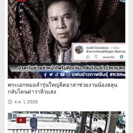
าว
ปร
ะ
จำ
วั
น
พระเอกหมอลำรุ่นใหญ่จิตอาสาช่วยงานน้องฮลุน
กลับโดนด่าว่าหิวแสง
ส.ค. 1, 2026
ข่
าว
ปร