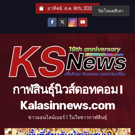
S
อาทิตย์. ส.ค. 9th, 2026
ปิดโหมดสีเทา
k
i
p
t
o
c
o
n
t
กาฬสินธุ์นิวส์ดอทคอม l
e
n
Kalasinnews.com
t
ข่าวออนไลน์เบอร์ 1 ในใจชาวกาฬสินธุ์