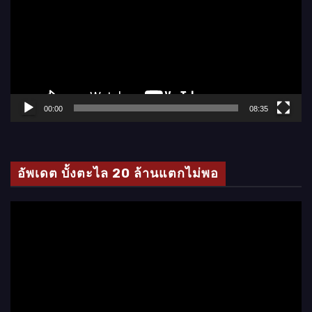
เ
ล่
น
ไ
ฟ
ล์
00:00
08:35
วิ
ดี
โ
อัพเดต บั้งตะไล 20 ล้านแตกไม่พอ
อ
ตั
ว
เ
ล่
น
ไ