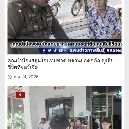
วั
น
คุณย่าน้องฮลุนใจแทบขาด หลานยอดกตัญญูเสีย
ชีวิตที่จอร์เจีย
ก.ค. 31, 2026
ข่
าว
ปร
ะ
จำ
วั