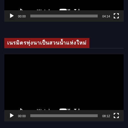
ฟ
ล์
00:00
04:14
วิ
ดี
โ
เนรมิตรทุ่งนาเป็นสวนน้ำแห่งใหม่
อ
ตั
ว
เ
ล่
น
ไ
ฟ
ล์
00:00
08:12
วิ