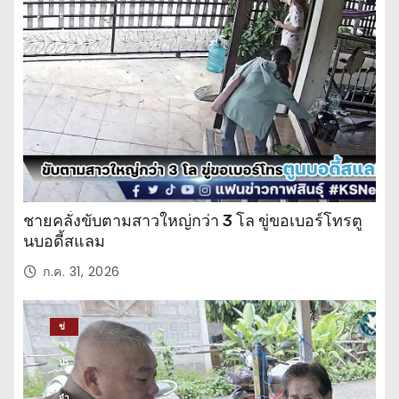
ะ
จำ
วั
น
ชายคลั่งขับตามสาวใหญ่กว่า 3 โล ขู่ขอเบอร์โทรตู
นบอดี้สแลม
ก.ค. 31, 2026
ข่
าว
ปร
ะ
จำ