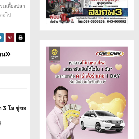
รรมเลี้ยงปลา
ต่อไป
อน
 3 โล ขู่ขอ
์