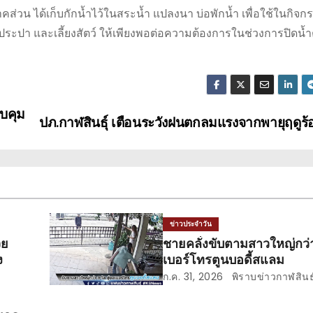
ส่วน ได้เก็บกักน้ำไว้ในสระน้ำ แปลงนา บ่อพักน้ำ เพื่อใช้ในกิจก
บประปา และเลี้ยงสัตว์ ให้เพียงพอต่อความต้องการในช่วงการปิดน้ำ
วบคุม
ปภ.กาฬสินธุ์ เตือนระวังฝนตกลมแรงจากพายุฤดูร้
ข่าวประจำวัน
วย
ชายคลั่งขับตามสาวใหญ่กว่า
ง
เบอร์โทรตูนบอดี้สแลม
ก.ค. 31, 2026
พิราบข่าวกาฬสินธุ