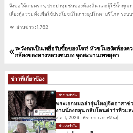
จึงขอให้เกษตรกร, ประปาชุมชนของท้องถิ่น และผู้ใช้น้ำทุกภาค
เลี้ยงกุ้ง รวมทั้งเพื่อใช้ประโยชน์ในการอุปโภค-บริโภค ระบ
อ่านข่าว :
1,762
ระวังตกเป็นเหยื่อรับซื้อของโจร! หัวขโมยงัดห้องค
แ
กล้องของทางหลวงชนบท จุดสะพานเทพสุดา
น
ะ
ข่าวที่เกี่ยวข้อง
แ
ข่าวประจำวัน
น
พระเอกหมอลำรุ่นใหญ่จิตอาสาช่
งานน้องฮลุน กลับโดนด่าว่าหิวแส
ว
ส.ค. 1, 2026
พิราบข่าวกาฬสินธุ์
เ
ข่าวประจำวัน