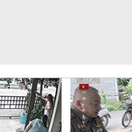
ข่
าว
ปร
ะ
จำ
วั
น