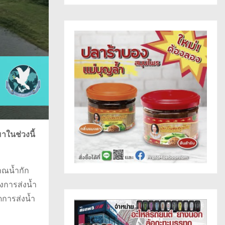
าในช่วงนี้
าณน้ำกัก
รงการส่งน้ำ
ดการส่งน้ำ