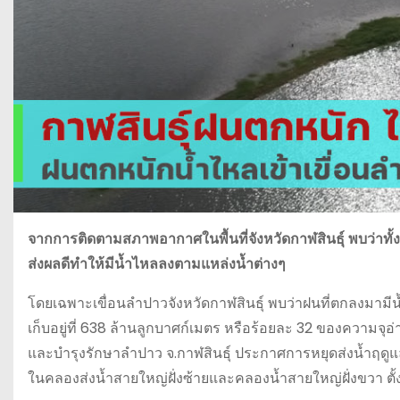
จากการติดตามสภาพอากาศในพื้นที่จังหวัดกาฬสินธุ์ พบว่าทั
ส่งผลดีทำให้มีน้ำไหลลงตามแหล่งน้ำต่างๆ
โดยเฉพาะเขื่อนลำปาวจังหวัดกาฬสินธุ์ พบว่าฝนที่ตกลงมามีน
เก็บอยู่ที่ 638 ล้านลูกบาศก์เมตร หรือร้อยละ 32 ของความจุอ
และบำรุงรักษาลำปาว จ.กาฬสินธุ์ ประกาศการหยุดส่งน้ำฤดู
ในคลองส่งน้ำสายใหญ่ฝั่งซ้ายและคลองน้ำสายใหญ่ฝั่งขวา ตั้งแ