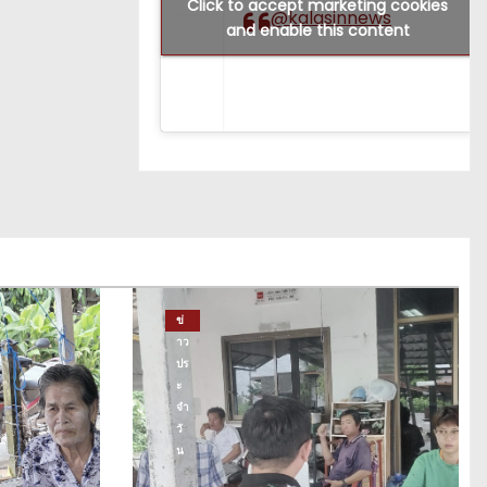
Click to accept marketing cookies
@kalasinnews
and enable this content
ข่
าว
ปร
ะ
จำ
วั
น