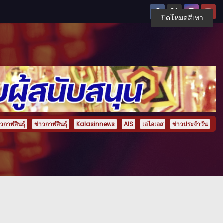
ปิดโหมดสีเทา
กาฬสินธุ์
ข่าวกาฬสินธุ์
Kalasinnews
AIS
เอไอเอส
ข่าวประจำวัน