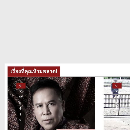
เรื่องที่คุณห้ามพลาด!
ข่
ข่
าว
าว
ปร
ปร
ะ
ะ
จำ
จำ
วั
วั
น
น