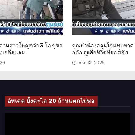
ตามสาวใหญ่กว่า 3 โล ขู่ขอ
คุณย่าน้องฮลุนใจแทบขา
นบอดี้สแลม
กตัญญูเสียชีวิตที่จอร์เจีย
026
ก.ค. 31, 2026
อัพเดต บั้งตะไล 20 ล้านแตกไม่พอ
ตั
ว
เ