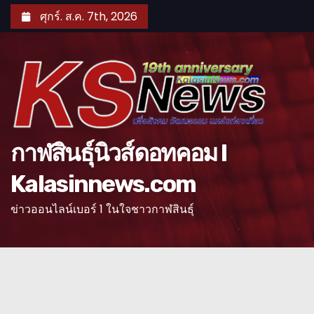
S
ศุกร์. ส.ค. 7th, 2026
k
i
p
t
o
c
o
กาฬสินธุ์นิวส์ดอทคอม l
n
Kalasinnews.com
t
e
ข่าวออนไลน์เบอร์ 1 ในใจชาวกาฬสินธุ์
n
t