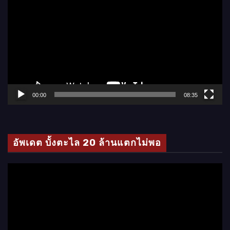
ว
เ
ล่
น
ไ
ฟ
ล์
00:00
08:35
วิ
ดี
โ
อัพเดต บั้งตะไล 20 ล้านแตกไม่พอ
อ
ตั
ว
เ
ล่
น