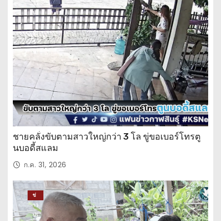
าว
ปร
ะ
จำ
วั
น
ชายคลั่งขับตามสาวใหญ่กว่า 3 โล ขู่ขอเบอร์โทรตู
นบอดี้สแลม
ก.ค. 31, 2026
ข่
าว
ปร