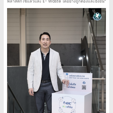
พลาสติกใช้แล้วและ E- Waste ได้อย่างถูกต้องและยั่งยืน”