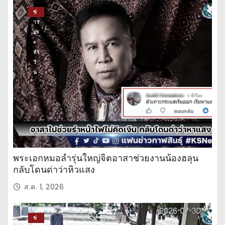
ข่
าว
ปร
ะ
จำ
วั
น
พระเอกหมอลำรุ่นใหญ่จิตอาสาช่วยงานน้องฮลุน
กลับโดนด่าว่าหิวแสง
ส.ค. 1, 2026
ข่