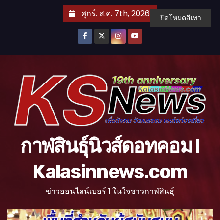
S
ศุกร์. ส.ค. 7th, 2026
ปิดโหมดสีเทา
k
i
p
t
o
c
o
n
t
กาฬสินธุ์นิวส์ดอทคอม l
e
n
Kalasinnews.com
t
ข่าวออนไลน์เบอร์ 1 ในใจชาวกาฬสินธุ์