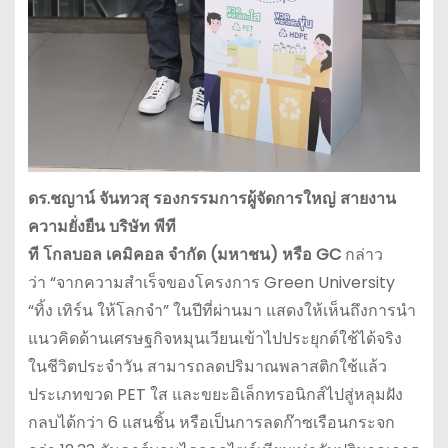
ดร
.
ชญาน์
จันทวสุ
รองกรรมการผู้จัดการใหญ่
สายงาน
ความยั่งยืน
บริษัท
พีที
ที
โกลบอล
เคมิคอล
จำกัด
(
มหาชน
)
หรือ
GC
กล่าว
ว่า “จากความสำเร็จของโครงการ Green University
“ทิ้ง เทิร์น ให้โลกจำ” ในปีที่ผ่านมา แสดงให้เห็นถึงการนำ
แนวคิดด้านเศรษฐกิจหมุนเวียนเข้าไปประยุกต์ใช้ได้จริง
ในชีวิตประจำวัน สามารถลดปริมาณพลาสติกใช้แล้ว
ประเภทขวด PET ใส และขยะอิเล็กทรอนิกส์ไปสู่หลุมฝัง
กลบได้กว่า 6 แสนชิ้น หรือเป็นการลดก๊าซเรือนกระจก