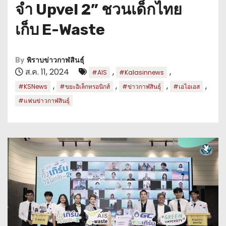
จำ Upvel 2” ชวนเด็กไทย
เก็บ E-Waste
By
พิราบข่าวกาฬสินธุ์
ส.ค. 11, 2024
,
,
#AIS
#Kalasinnews
,
,
,
,
#KSNews
#ขยะอิเล็กทรอนิกส์
#ข่าวกาฬสินธุ์
#เอไอเอส
#แฟนข่าวกาฬสินธุ์