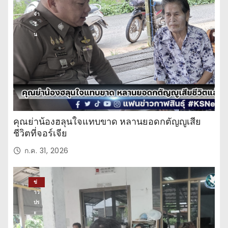
ะ
จำ
วั
น
คุณย่าน้องฮลุนใจแทบขาด หลานยอดกตัญญูเสีย
ชีวิตที่จอร์เจีย
ก.ค. 31, 2026
ข่
าว
ปร
ะ
จำ