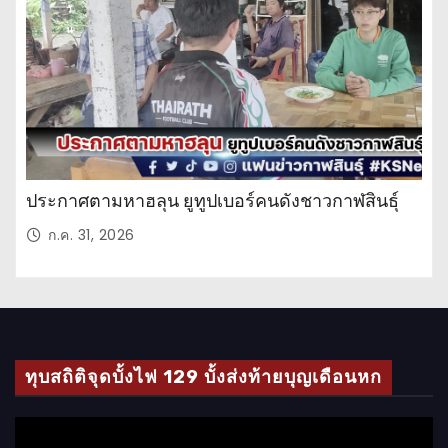
วั
น
ประกาศตามหาฮลุน ยูทูปเบอร์คนดังชาวกาฬสินธุ์
ก.ค. 31, 2026
ทุบสถิติจุดบั้งไฟ 129 บั้งส่งท้ายบุญเดือนหก
ตั