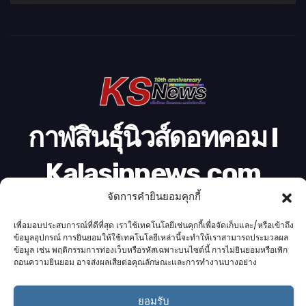
วิ
ดี
โ
อ
กาฬสินธุ์นิวส์ดอทคอม l
Kalasinnews.com
จัดการคำยินยอมคุกกี้
ข่าวออนไลน์เบอร์ 1 ในใจชาวกาฬสินธุ์
เพื่อมอบประสบการณ์ที่ดีที่สุด เราใช้เทคโนโลยีเช่นคุกกี้เพื่อจัดเก็บและ/หรือเข้าถึง
ข้อมูลอุปกรณ์ การยินยอมให้ใช้เทคโนโลยีเหล่านี้จะทำให้เราสามารถประมวลผล
ข้อมูล เช่น พฤติกรรมการท่องเว็บหรือรหัสเฉพาะบนไซต์นี้ การไม่ยินยอมหรือเพิก
ถอนความยินยอม อาจส่งผลเสียต่อคุณลักษณะและการทำงานบางอย่าง
Proudly powered by K.S.Network
|
Theme: News by
K.S.Network
.
ยอมรับ
Home
Cookie Policy (UK)
Login Customizer