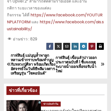
จำ Upvel 2” สามารถติดตามรายเอียด และอ่าน
กติกา ระยะเวลาของแต่ละ
กิจกรรม ได้ที่
https://www.facebook.com/YOUTUR
NPLATFORM
และ
https://www.facebook.com/ais.s
ustainability/
อ่านข่าว :
829
กาฬสินธุ์ แม่บุญล้ำพาลูก
แ
กาฬสินธุ์ เขื่อนลำปาวออก
หลานเข้ากราบพร้อมทำบุญ
ประกาศฉบับที่ 1 ชี้แจงเหตุ
กับหลวงปู่ศิลา พร้อมเกิดเรื่อง
น
ระบายน้ำออกเพื่อรอรับน้ำ
อัศจรรย์ในวันพิธีพลีมวลสาร
ใหม่
เหรียญรุ่น “โชคอนันต์”
ะ
แ
ข่าวที่เกี่ยวข้อง
น
ข่าวประจำวัน
ว
พระเอกหมอลำรุ่นใหญ่จิตอาสาช่วย