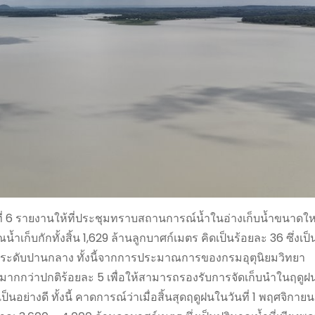
 6 รายงานให้ที่ประชุมทราบสถานการณ์น้ำในอ่างเก็บน้ำขนาดใหญ่
น้ำเก็บกักทั้งสิ้น 1,629 ล้านลูกบาศก์เมตร คิดเป็นร้อยละ 36 ซึ่งเ
นระดับปานกลาง ทั้งนี้จากการประมาณการของกรมอุตุนิยมวิทยา
กว่าปกติร้อยละ 5 เพื่อให้สามารถรองรับการจัดเก็บนำในฤดูฝนไ
นอย่างดี ทั้งนี้ คาดการณ์ว่าเมื่อสิ้นสุดฤดูฝนในวันที่ 1 พฤศจิกาย