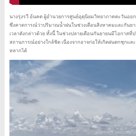
นางรุ่งรวี อ้นคต ผู้อำนวยการศูนย์อุตุนิยมวิทยาภาคตะวันออ
ซึ่งคาดการณ์ว่าปริมาณน้ำฝนในช่วงเดือนสิงหาคมและกันยาย
เวลาดังกล่าวด้วย ทั้งนี้ ในช่วงปลายเดือนกันยายนมีโอกาส
สถานการณ์อย่างใกล้ชิด เนื่องจากอาจก่อให้เกิดฝนตกชุกและก
หลากได้