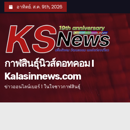
S
อาทิตย์. ส.ค. 9th, 2026
k
i
p
t
o
c
o
กาฬสินธุ์นิวส์ดอทคอม l
n
Kalasinnews.com
t
e
ข่าวออนไลน์เบอร์ 1 ในใจชาวกาฬสินธุ์
n
t