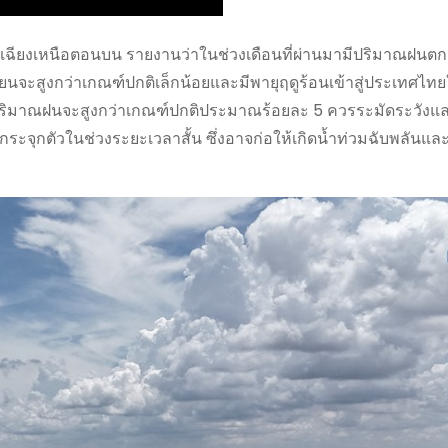
กเฉียงเหนือตอนบน รายงานว่าในช่วงเดือนที่ผ่านมามีปริมาณฝนตกเพิ
นจะสูงกว่าเกณฑ์ปกติเล็กน้อยและมีพายุฤดูร้อนเข้าสู่ประเทศไท
ที่ปริมาณฝนจะสูงกว่าเกณฑ์ปกติประมาณร้อยละ 5 ควรระมัดระวังแ
ระจุกตัวในช่วงระยะเวลาสั้น ซึ่งอาจก่อให้เกิดน้ำท่วมฉับพลันแล