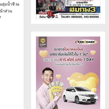
ลุ่มน้ำชี ณ
น้าส่วน
7