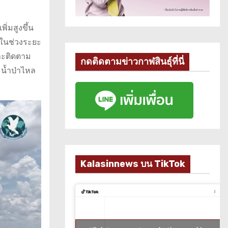
่มสูงขึ้น
ยในช่วงระยะ
ละติดตาม
กดติดตามข่าวกาฬสินธุ์ที่นี่
ะน้ำป่าไหล
Kalasinnews บน TikTok