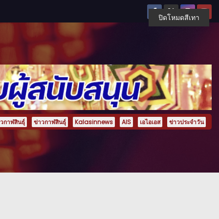
ปิดโหมดสีเทา
กาฬสินธุ์
ข่าวกาฬสินธุ์
Kalasinnews
AIS
เอไอเอส
ข่าวประจำวัน