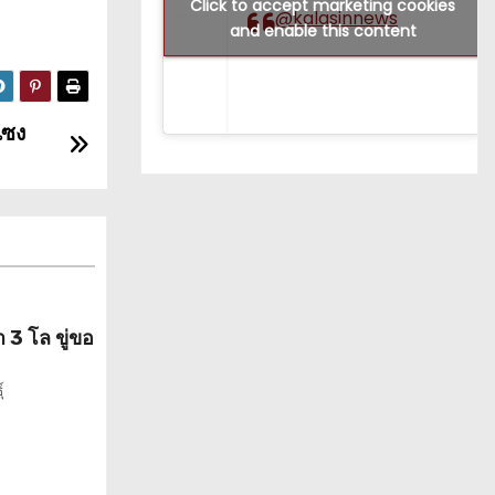
Click to accept marketing cookies
@kalasinnews
and enable this content
แซง
 3 โล ขู่ขอ
์