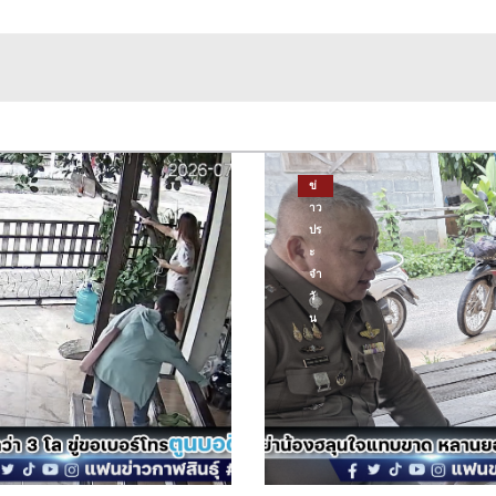
ข่
าว
ปร
ะ
จำ
วั
น