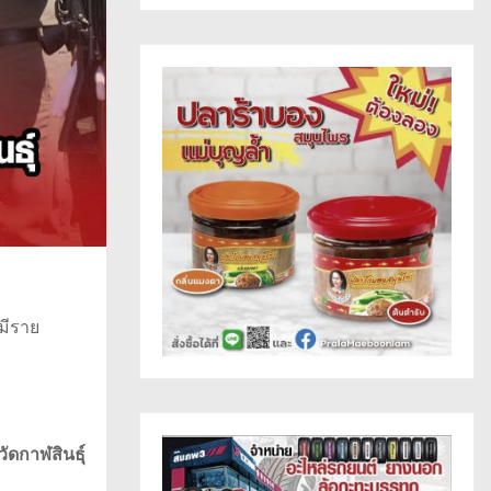
มีราย
ัดกาฬสินธุ์