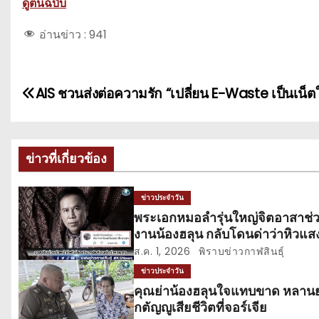
ดูต้นฉบับ
อ่านข่าว :
941
แ
AIS ชวนส่งต่อความรัก “เปลี่ยน E-Waste เป็นเน็ตใ
น
ะ
ข่าวที่เกี่ยวข้อง
แ
ข่าวประจำวัน
น
พระเอกหมอลำรุ่นใหญ่จิตอาสาช่
งานน้องฮลุน กลับโดนด่าว่าหิวแส
ว
ส.ค. 1, 2026
พิราบข่าวกาฬสินธุ์
เ
ข่าวประจำวัน
คุณย่าน้องฮลุนใจแทบขาด หลาน
รื่
กตัญญูเสียชีวิตที่จอร์เจีย