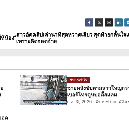
สาวอัดคลิปเล่านาทีสุดหวาดเสียว สุดท้ายกลั้นใจ
ห้น้อง”
เพราะคิดฮอดอ้าย
ข่าวประจำวัน
วย
ชายคลั่งขับตามสาวใหญ่กว่า
ง
เบอร์โทรตูนบอดี้สแลม
ก.ค. 31, 2026
พิราบข่าวกาฬสินธุ
ยอด