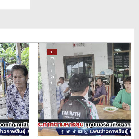
ข่
าว
ปร
ะ
จำ
วั
น