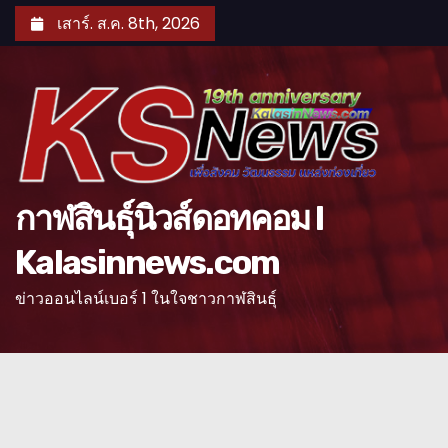
S
เสาร์. ส.ค. 8th, 2026
k
i
p
t
o
c
o
กาฬสินธุ์นิวส์ดอทคอม l
n
Kalasinnews.com
t
e
ข่าวออนไลน์เบอร์ 1 ในใจชาวกาฬสินธุ์
n
t