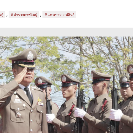
,
,
ุ์
#ตำรวจกาฬสินธุ์
#แฟนข่าวกาฬสินธุ์