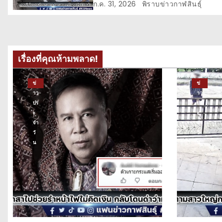
อ
ก.ค. 31, 2026
พิราบข่าวกาฬสินธุ์
ง
เรื่องที่คุณห้ามพลาด!
ข่
ข่
าว
าว
ปร
ปร
ะ
ะ
จำ
จำ
วั
วั
น
น