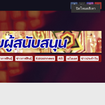
ปิดโหมดสีเทา
กาฬสินธุ์
ข่าวกาฬสินธุ์
Kalasinnews
AIS
เอไอเอส
ข่าวประจำวัน