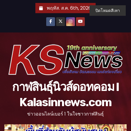
S
พฤหัส. ส.ค. 6th, 2026
ปิดโหมดสีเทา
k
i
p
t
o
c
o
n
t
กาฬสินธุ์นิวส์ดอทคอม l
e
n
Kalasinnews.com
t
ข่าวออนไลน์เบอร์ 1 ในใจชาวกาฬสินธุ์