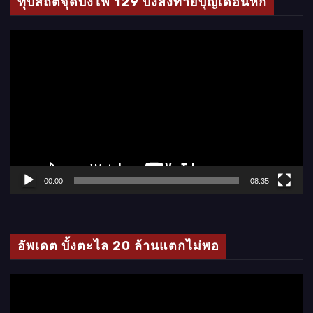
ทุบสถิติจุดบั้งไฟ 129 บั้งส่งท้ายบุญเดือนหก
ตั
ว
เ
ล่
น
ไ
ฟ
ล์
00:00
08:35
วิ
ดี
โ
อัพเดต บั้งตะไล 20 ล้านแตกไม่พอ
อ
ตั
ว