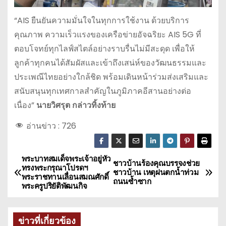
“AIS ยืนยันความมั่นใจในทุกการใช้งาน ด้วยบริการ
คุณภาพ ความเร็วแรงของเครือข่ายอัจฉริยะ AIS 5G ที่
ตอบโจทย์ทุกไลฟ์สไตล์อย่างราบรื่นไม่มีสะดุด เพื่อให้
ลูกค้าทุกคนได้สัมผัสและเข้าถึงเสน่ห์ของวัฒนธรรมและ
ประเพณีไทยอย่างใกล้ชิด พร้อมเดินหน้าร่วมส่งเสริมและ
สนับสนุนทุกเทศกาลสำคัญในภูมิภาคอีสานอย่างต่อ
เนื่อง”
นายวิศรุต กล่าวทิ้งท้าย
อ่านข่าว :
726
พระบาทสมเด็จพระเจ้าอยู่หัว
แ
ชาวบ้านร้องคุณบรรจงช่วย
ทรงพระกรุณาโปรดฯ
ชาวบ้าน เหตุฝนตกน้ำท่วม
พระราชทานเลื่อนสมณศักดิ์
น
ถนนซ้ำซาก
พระครูปริยัติพัฒนกิจ
ะ
ข่าวที่เกี่ยวข้อง