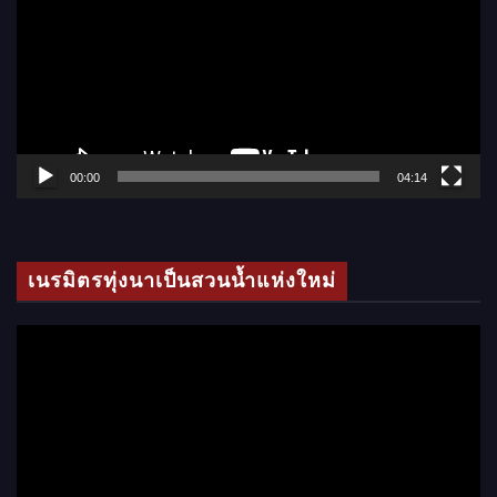
เ
ล่
น
ไ
ฟ
ล์
00:00
04:14
วิ
ดี
โ
เนรมิตรทุ่งนาเป็นสวนน้ำแห่งใหม่
อ
ตั
ว
เ
ล่
น
ไ