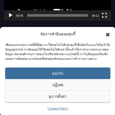
ฟ
ล์
00:00
08:12
วิ
ดี
จัดการคำยินยอมคุกกี้
โ
อ
เพื่อมอบประสบการณ์ที่ดีที่สุด เราใช้เทคโนโลยีเช่นคุกกี้เพื่อจัดเก็บและ/หรือเข้าถึง
ข้อมูลอุปกรณ์ การยินยอมให้ใช้เทคโนโลยีเหล่านี้จะทำให้เราสามารถประมวลผล
ข้อมูล เช่น พฤติกรรมการท่องเว็บหรือรหัสเฉพาะบนไซต์นี้ การไม่ยินยอมหรือเพิก
ถอนความยินยอม อาจส่งผลเสียต่อคุณลักษณะและการทำงานบางอย่าง
กาฬสินธุ์นิวส์ดอทคอม l
ยอมรับ
Kalasinnews.com
ปฏิเสธ
ข่าวออนไลน์เบอร์ 1 ในใจชาวกาฬสินธุ์
ดูการตั้งค่า
Cookie Policy