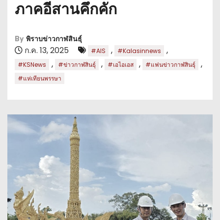
ภาคอีสานคึกคัก
By
พิราบข่าวกาฬสินธุ์
ก.ค. 13, 2025
,
,
#AIS
#Kalasinnews
,
,
,
,
#KSNews
#ข่าวกาฬสินธุ์
#เอไอเอส
#แฟนข่าวกาฬสินธุ์
#แห่เทียนพรรษา