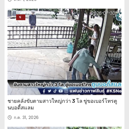
ข่
าว
ปร
ะ
จำ
วั
น
ชายคลั่งขับตามสาวใหญ่กว่า 3 โล ขู่ขอเบอร์โทรตู
นบอดี้สแลม
ก.ค. 31, 2026