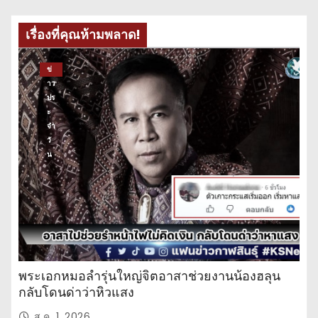
เรื่องที่คุณห้ามพลาด!
ข่
าว
ปร
ะ
จำ
วั
น
พระเอกหมอลำรุ่นใหญ่จิตอาสาช่วยงานน้องฮลุน
กลับโดนด่าว่าหิวแสง
ส.ค. 1, 2026