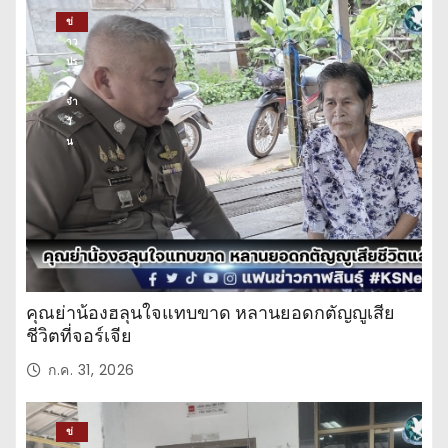
ข่
าว
ปร
ะ
จำ
วั
น
คุณย่าน้องฮลุนใจแทบขาด หลานยอดกตัญญูเสีย
ชีวิตที่จอร์เจีย
ก.ค. 31, 2026
ข่