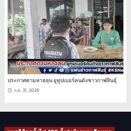
าว
ปร
ะ
จำ
วั
น
ประกาศตามหาฮลุน ยูทูปเบอร์คนดังชาวกาฬสินธุ์
ก.ค. 31, 2026