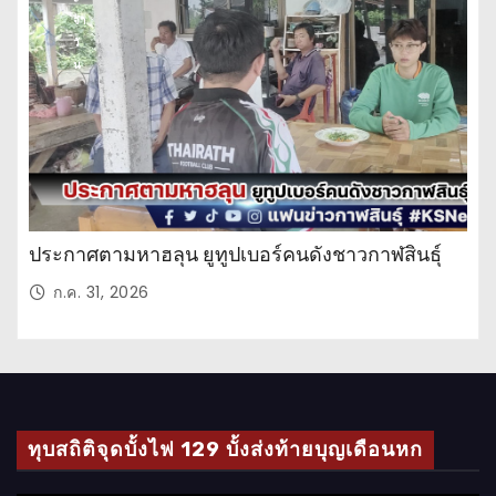
จำ
วั
น
ประกาศตามหาฮลุน ยูทูปเบอร์คนดังชาวกาฬสินธุ์
ก.ค. 31, 2026
ทุบสถิติจุดบั้งไฟ 129 บั้งส่งท้ายบุญเดือนหก