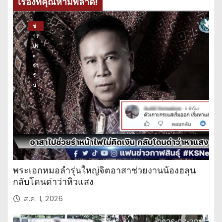
เรื่องที่คุณห้ามพลาด!
ข่
าว
ปร
ะ
จำ
วั
น
พระเอกหมอลำรุ่นใหญ่จิตอาสาช่วยงานน้องฮลุน
กลับโดนด่าว่าหิวแสง
ส.ค. 1, 2026