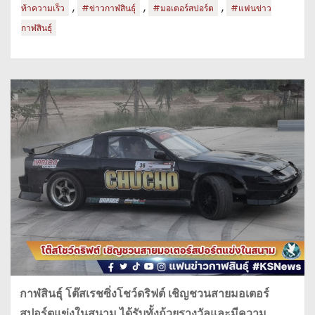
,
,
,
ท้าความเร็ว
#ข่าวกาฬสินธุ์
#มอเตอร์สปอร์ต
#แฟนข่าว
กาฬสินธุ์
กาฬสินธุ์ โต๊สเรชซิ่งโชว์ดริฟต์ เชิญชวนสายมอเตอร์
สปอร์ตแข่งในสนาม ได้รับทั้งถ้วยรางวัลและมีความ