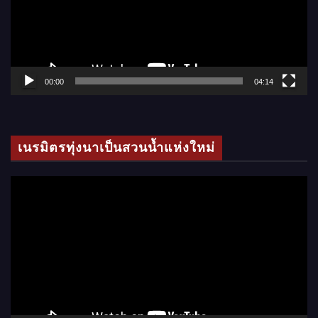
น
ไ
ฟ
ล์
00:00
04:14
วิ
ดี
โ
เนรมิตรทุ่งนาเป็นสวนน้ำแห่งใหม่
อ
ตั
ว
เ
ล่
น
ไ
ฟ