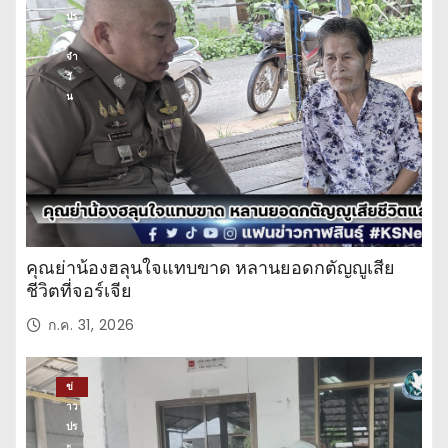
ปร
ะ
จำ
วั
น
คุณย่าน้องฮลุนใจแทบขาด หลานยอดกตัญญูเสีย
ชีวิตที่จอร์เจีย
ก.ค. 31, 2026
ข่
าว
ปร
ะ