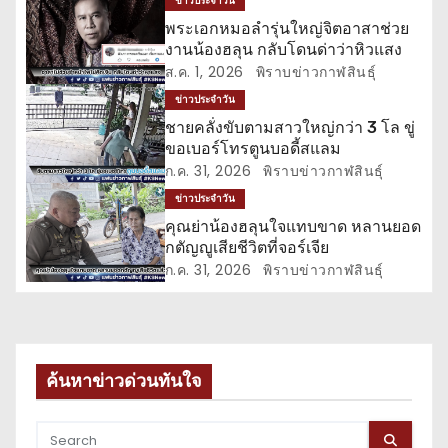
น
ข่าวประจำวัน
พระเอกหมอลำรุ่นใหญ่จิตอาสาช่วย
ว
งานน้องฮลุน กลับโดนด่าว่าหิวแสง
ส.ค. 1, 2026
พิราบข่าวกาฬสินธุ์
เ
ข่าวประจำวัน
รื่
ชายคลั่งขับตามสาวใหญ่กว่า 3 โล ขู่
ขอเบอร์โทรตูนบอดี้สแลม
อ
ก.ค. 31, 2026
พิราบข่าวกาฬสินธุ์
ข่าวประจำวัน
ง
คุณย่าน้องฮลุนใจแทบขาด หลานยอด
กตัญญูเสียชีวิตที่จอร์เจีย
ก.ค. 31, 2026
พิราบข่าวกาฬสินธุ์
ค้นหาข่าวด่วนทันใจ