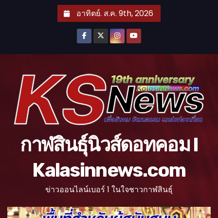
S
อาทิตย์. ส.ค. 9th, 2026
k
i
p
t
o
c
o
n
t
กาฬสินธุ์นิวส์ดอทคอม l
e
n
Kalasinnews.com
t
ข่าวออนไลน์เบอร์ 1 ในใจชาวกาฬสินธุ์