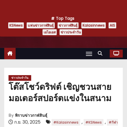
Top Tags
KSNews
แฟนข่าวกาฬสินธุ์
ข่าวกาฬสินธุ์
Kalasinnews
AIS
เอไอเอส
ข่าวประจำวัน
ข่าวประจำวัน
โต๊สโชว์ดริฟต์ เชิญชวนสาย
มอเตอร์สปอร์ตแข่งในสนาม
By
พิราบข่าวกาฬสินธุ์
ก.ย. 30, 2025
,
,
#Kalasinnews
#KSNews
#กีฬา