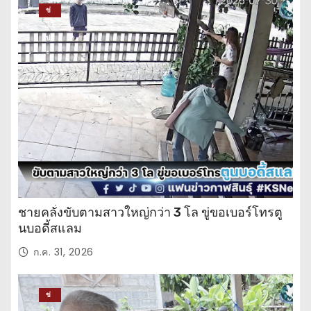
ข่
าว
ปร
ะ
จำ
วั
น
ชายคลั่งขับตามสาวใหญ่กว่า 3 โล ขู่ขอเบอร์โทรตู
นบอดี้สแลม
ก.ค. 31, 2026
ข่
าว