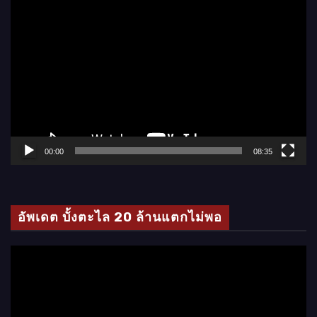
ตั
ว
เ
ล่
น
ไ
ฟ
ล์
00:00
08:35
วิ
ดี
โ
อัพเดต บั้งตะไล 20 ล้านแตกไม่พอ
อ
ตั
ว
เ
ล่