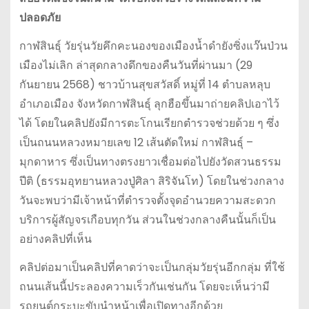
ปลอดภัย
กาฬสินธุ์ วัยรุ่นวัยคึกคะนองของเมืองน้ำดำยังซิ่งแว๊นป่วน
เมืองไม่เลิก ล่าสุดกลางดึกของคืนวันที่ผ่านมา (29
กันยายน 2568) ชาวบ้านสุขสวัสดิ์ หมู่ที่ 14 ตำบลหลุบ
อำเภอเมือง จังหวัดกาฬสินธุ์ ลุกฮือขึ้นมาถ่ายคลิปเอาไว้
ได้ โดยในคลิปยังมีการตะโกนเรียกตำรวจช่วยด้วย ๆ ซึ่ง
เป็นถนนหลวงหมายเลข 12 เส้นตัดใหม่ กาฬสินธุ์ –
มุกดาหาร ซึ่งเป็นทางตรงยาวเชื่อมต่อไปยังวัดสวนธรรม
ปีติ (ธรรมอุทยานหลวงปู่ศิลา สิริจันโท) โดยในช่วงกลาง
วันจะพบว่ามีเจ้าหน้าที่ตำรวจตั้งจุดอำนวยความสะดวก
บริการผู้สัญจรเกือบทุกวัน ส่วนในช่วงกลางคืนนั้นก็เป็น
อย่างคลิปที่เห็น
คลิปต่อมาเป็นคลิปที่คาดว่าจะเป็นกลุ่มวัยรุ่นอีกกลุ่ม ที่ใช้
ถนนเส้นนี้ประลองความเร็วกันเช่นกัน โดยจะเห็นว่ามี
รถยนต์กระบะขับนำหน้าเพื่อเปิดทางอีกด้วย