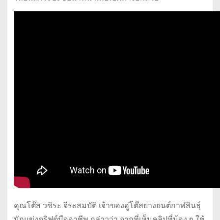
คุณโต๊ส วชิระ จีระสมบัติ เจ้าของอู่โต๊สยางยนต์กาฬสินธุ์
นักแข่งดริฟต์มืออาชีพ กล่าวว่า จากที่เห็นคลิปที่น้อง ๆ ใช้