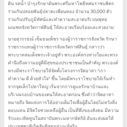
ดิน รดน้ำ บำรุงรักษาต้นพระศรีมหาโพธิทศมราชบพิตร
ร่วมกันปล่อยพันธุ์ปลาตะเพียนทอง จำนวน 30,000 ตัว
ร่วมกันปรับภูมิทัศน์และทำความสะอาดบริเวณพุทธ
มณฑลจังหวัดกาฬสินธุ์ ให้สะอาดเรียบร้อยและสวยงาม
นายสุวรรธณ์ เข็มธนเพ็ชร รองผู้ว่าราชการจังหวัด รักษา
ราชการแทนผู้ว่าราชการจังหวัดกาฬสินธุ์ กล่าวว่า
พระบาทสมเด็จพระเจ้าอยู่หัว พระองค์ทรงห่วงใยและทรง
คำนึงถึงความอยู่ดีมีสุขของประชาชนเป็นสำคัญ พระองค์
ทรงมีพระราโชบายให้จัดตั้งโครงการจิตอาสา “เรา
ทำความ ดี ด้วยหัวใจ” ขึ้น โดยมีพระราโชบายให้เริ่มทำ
จากจุดเล็กไปหาใหญ่ เริ่มจากการดูแลรักษาบ้านและ
บริเวณรอบบ้านของตนให้สะอาดก่อน ซึ่งคำว่าจิตอาสา
หมายถึง จิตแห่งการให้อย่างเต็มใจเพื่อผู้อื่นโดยไม่หวังสิ่ง
ตอบแทน มีจิตใจช่วยเหลือผู้อื่น เป็นที่พึ่งของสังคม มีความ
รักและเทิดทูนในสถาบันพระมหากษัตริย์ อันจะส่งผลให้
ประเทศชาติเกิดสันติสุขอย่างแท้จริง