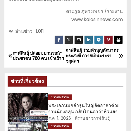
ตระกูล ภูพวงเพชร /รายงาน
www.kalasinnews.com
อ่านข่าว :
1,011
กาฬสินธุ์ ร่วมทำบุญตักบาตร
แ
กาฬสินธุ์ ปล่อยขบวนรถนำ
พระสงฆ์ ถวายเป็นพระรา
ประชาชน 760 คน เข้าเฝ้าฯ
ชกุศลฯ
น
ะ
ข่าวที่เกี่ยวข้อง
แ
ข่าวประจำวัน
น
พระเอกหมอลำรุ่นใหญ่จิตอาสาช่วย
งานน้องฮลุน กลับโดนด่าว่าหิวแสง
ว
ส.ค. 1, 2026
พิราบข่าวกาฬสินธุ์
เ
ข่าวประจำวัน