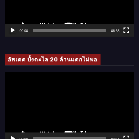
น
ไ
ฟ
ล์
00:00
08:35
วิ
ดี
โ
อัพเดต บั้งตะไล 20 ล้านแตกไม่พอ
อ
ตั
ว
เ
ล่
น
ไ
ฟ
ล์
00:00
04:14