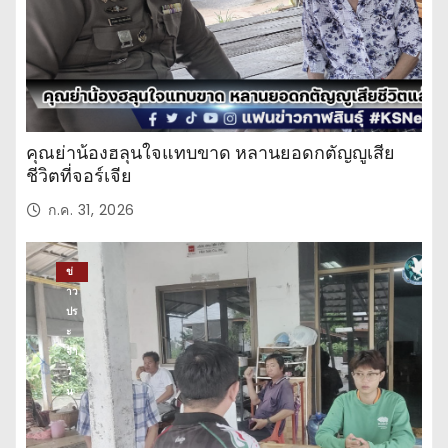
คุณย่าน้องฮลุนใจแทบขาด หลานยอดกตัญญูเสีย
ชีวิตที่จอร์เจีย
ก.ค. 31, 2026
ข่
าว
ปร
ะ
จำ
วั
น