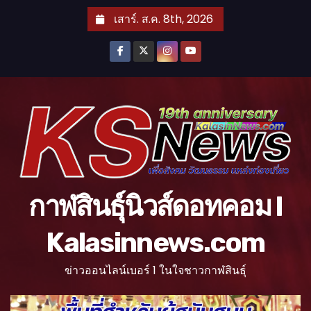
S
เสาร์. ส.ค. 8th, 2026
k
i
p
t
o
c
o
n
t
กาฬสินธุ์นิวส์ดอทคอม l
e
n
Kalasinnews.com
t
ข่าวออนไลน์เบอร์ 1 ในใจชาวกาฬสินธุ์