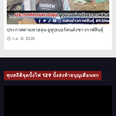
ประกาศตามหาฮลุน ยูทูปเบอร์คนดังชาวกาฬสินธุ์
ก.ค. 31, 2026
ทุบสถิติจุดบั้งไฟ 129 บั้งส่งท้ายบุญเดือนหก
ตั
ว
เ
ล่