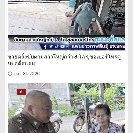
น
ชายคลั่งขับตามสาวใหญ่กว่า 3 โล ขู่ขอเบอร์โทรตู
นบอดี้สแลม
ก.ค. 31, 2026
ข่
าว
ปร
ะ
จำ
วั
น