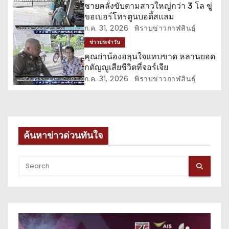
ชายคลั่งขับตามสาวใหญ่กว่า 3 โล ขู่
รื่
ขอเบอร์โทรตูนบอดี้สแลม
ก.ค. 31, 2026
พิราบข่าวกาฬสินธุ์
อ
ข่าวประจำวัน
ง
คุณย่าน้องฮลุนใจแทบขาด หลานยอด
กตัญญูเสียชีวิตที่จอร์เจีย
ก.ค. 31, 2026
พิราบข่าวกาฬสินธุ์
ค้นหาข่าวด่วนทันใจ