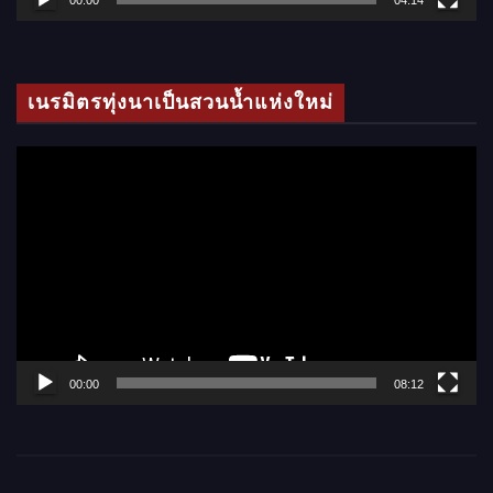
วิ
ดี
โ
เนรมิตรทุ่งนาเป็นสวนน้ำแห่งใหม่
อ
ตั
ว
เ
ล่
น
ไ
ฟ
ล์
00:00
08:12
วิ
ดี
โ