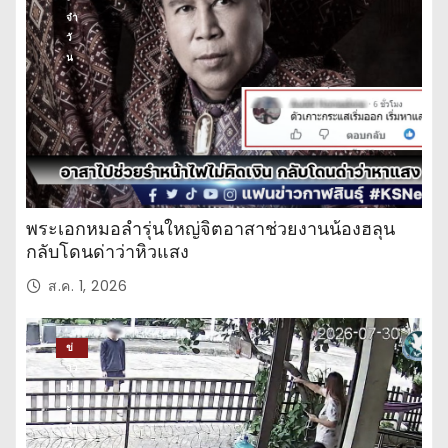
จำ
วั
น
พระเอกหมอลำรุ่นใหญ่จิตอาสาช่วยงานน้องฮลุน
กลับโดนด่าว่าหิวแสง
ส.ค. 1, 2026
ข่
าว
ปร
ะ
จำ
วั