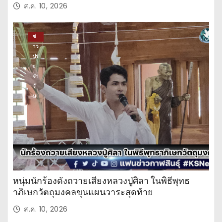
ส.ค. 10, 2026
ข่
าว
ปร
ะ
จำ
วั
น
หนุ่มนักร้องดังถวายเสียงหลวงปู่ศิลา ในพิธีพุทธ
าภิเษกวัตถุมงคลขุนแผนวาระสุดท้าย
ส.ค. 10, 2026