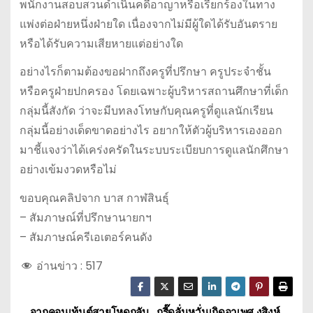
พนักงานสอบสวนดำเนินคดีอาญาหรือเรียกร้องในทาง
แพ่งต่อฝ่ายหนึ่งฝ่ายใด เนื่องจากไม่มีผู้ใดได้รับอันตราย
หรือได้รับความเสียหายแต่อย่างใด
อย่างไรก็ตามต้องขอฝากถึงครูที่ปรึกษา ครูประจำชั้น
หรือครูฝ่ายปกครอง โดยเฉพาะผู้บริหารสถานศึกษาที่เด็ก
กลุ่มนี้สังกัด ว่าจะมีบทลงโทษกับคุณครูที่ดูแลนักเรียน
กลุ่มนี้อย่างเด็ดขาดอย่างไร อยากให้ตัวผู้บริหารเองออก
มาชี้แจงว่าได้เคร่งครัดในระบบระเบียบการดูแลนักศึกษา
อย่างเข้มงวดหรือไม่
ขอบคุณคลิปจาก บาส กาฬสินธุ์
– สัมภาษณ์ที่ปรึกษานายกฯ
– สัมภาษณ์ครีเอเตอร์คนดัง
อ่านข่าว :
517
จากคอนเท้นต์สายโหดกลับ
กรี๊ดลั่นหวั่นเกิดอาเพศ งูสิงห์