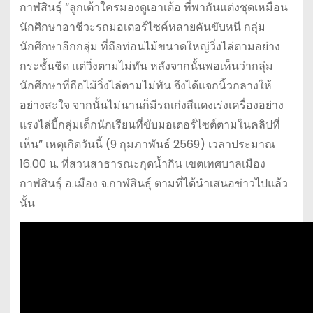
กาฬสินธุ์ “ลูกเต้าใครมองดูเอาเด้อ ที่พากันแต่งชุดเหมือน
นักศึกษาอาชีวะรถมอเตอร์ไซค์หลายคันขับหนี กลุ่ม
นักศึกษาอีกกลุ่ม ที่ถือท่อนไม้ขนาดใหญ่วิ่งไล่ตามอย่าง
กระชั้นชิด แต่วิ่งตามไม่ทัน หลังจากนั้นพอเห็นว่ากลุ่ม
นักศึกษาที่ถือไม้วิ่งไล่ตามไม่ทัน จึงได้แจกนิ้วกลางให้
อย่างสะใจ จากนั้นไม่นานก็มีรถเก๋งสีแดงเร่งเครื่องอย่าง
แรงไล่บี้กลุ่มเด็กนักเรียนที่ขับมอเตอร์ไซต์ตามในคลิปที่
เห็น” เหตุเกิดวันนี้ (9 กุมภาพันธ์ 2569) เวลาประมาณ
16.00 น. ที่สวนสาธารณะกุดน้ำกิน เขตเทศบาลเมือง
กาฬสินธุ์ อ.เมือง จ.กาฬสินธุ์ ตามที่ได้นำเสนอข่าวไปแล้ว
นั้น