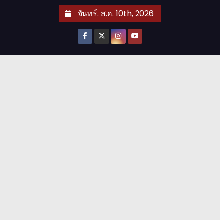
S
จันทร์. ส.ค. 10th, 2026
k
i
p
t
o
c
o
n
t
e
n
t