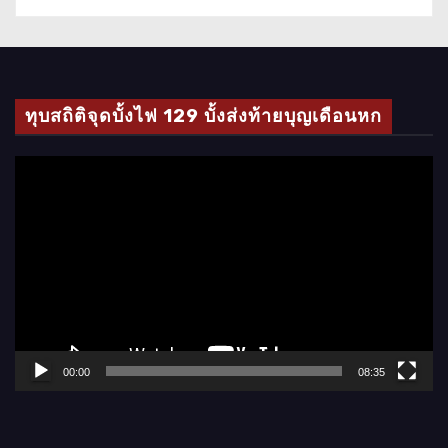
ทุบสถิติจุดบั้งไฟ 129 บั้งส่งท้ายบุญเดือนหก
ตั
ว
เ
ล่
น
ไ
ฟ
ล์
00:00
08:35
วิ
ดี