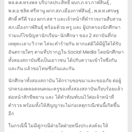
พล.ต.ต.ทรงพล บริบาลประสิทธิ์ ผบก.ภ.จว.กาฬสินธุ์ ,
พ.ต.อ.ชลิต ศรีหานู ผกก.สภ.เมืองกาฬสินธุ์ , พ.ต.ท.เศรษฐ
ศักดิ์ ศรีดี รอง ผกก.สส.ฯ และเจ้าหน้าที่ตำรวจงานสืบสวน
สภ.เมืองกาฬสินธุ์ พร้อมด้วย ครู และ ผู้ปกครองนักศึกษา
ร่วมแก้ไขปัญหานักเรียน-นักศึกษา ของ 2 สถาบันที่ก่อ
เหตุทะเลาะวิวาท ไล่จะทำร้ายกัน หากแต่มิได้มีผู้ใดได้รับ
อันตรายใดๆ ตามที่ปรากฎใน Social Media โดยนักศึกษา
ทั้งสองสถาบันซึ่งเป็นเยาวชน ได้ปรับความเข้าใจซึ่งกัน
และกัน แล้วขอโทษซึ่งกันและกัน
นักศึกษาทั้งสองสถาบัน ได้กราบขอขมาและขออภัย ต่อผู้
ปกครองตลอดจนคณะครูของทั้งสองสถาบันเรียบร้อยแล้ว
ต่อหน้าสักขีพยาน และ ได้ทำทัณฑ์บนไว้ต่อเจ้าหน้าที่
ตำรวจ พร้อมทั้งให้สัญญาจะไม่ก่อเหตุกรณีเช่นนี้เกิดขึ้น
อีก
ในกรณีนี้ ไม่มีคู่กรณีฝ่ายใดฝ่ายหนึ่งประสงค์จะให้