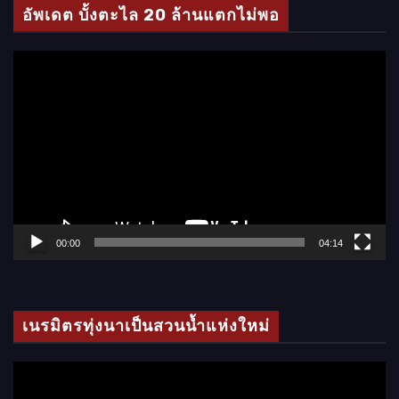
โ
อัพเดต บั้งตะไล 20 ล้านแตกไม่พอ
อ
ตั
ว
เ
ล่
น
ไ
ฟ
ล์
00:00
04:14
วิ
ดี
โ
เนรมิตรทุ่งนาเป็นสวนน้ำแห่งใหม่
อ
ตั
ว