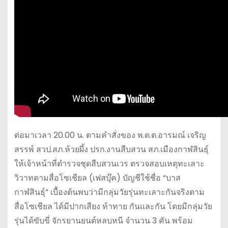
ต่อมาเวลา 20.00 น. ตามคำสั่งของ พ.ต.ต.อารมณ์ เจริญ
สรรพ์ สวป.สภ.ห้วยผึ้ง ปรก.งานสืบสวน สภ.เมืองกาฬสินธุ์
ให้เจ้าหน้าที่ตำรวจชุดสืบสวนเวร ตรวจสอบเหตุทะเลาะ
วิวาทตามสื่อโซเชียล (เฟสบุ๊ค) บัญชีใช้ชื่อ “บาส
กาฬสินธุ์” เบื้องต้นพบว่ามีกลุ่มวัยรุ่นทะเลาะกันจริงตาม
สื่อโซเชียล ได้มีปากเสียง ท้าทาย กันและกัน โดยมีกลุ่มวัย
รุ่นได้ขับขี่ จักรยานยนต์หลบหนี จำนวน 3 คัน พร้อม