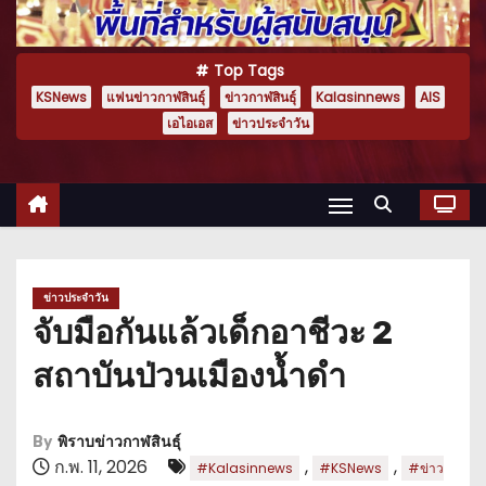
Top Tags
KSNews
แฟนข่าวกาฬสินธุ์
ข่าวกาฬสินธุ์
Kalasinnews
AIS
เอไอเอส
ข่าวประจำวัน
ข่าวประจำวัน
จับมือกันแล้วเด็กอาชีวะ 2
สถาบันป่วนเมืองน้ำดำ
By
พิราบข่าวกาฬสินธุ์
ก.พ. 11, 2026
,
,
#Kalasinnews
#KSNews
#ข่าว