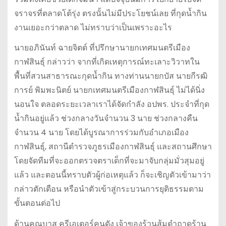
จราจรที่ตลาดโต้รุ่ง ตรงนั้นไม่มีประโยชน์เลย ที่กุดน้ำกิน
งานเยอะกว่าตลาด ไม่ทราบว่าเป็นเพราะอะไร
นายอภินันท์ ฉายจิตต์ ที่ปรึกษานายกเทศมนตรีเมือง
กาฬสินธุ์ กล่าวว่า จากที่เกิดเหตุการณ์ทะเลาะวิวาทใน
พื้นที่สวนสาธารณะกุดน้ำกิน ทางท่านนายกบัส นายกีรฒิ
การย์ พิมพะนิตย์ นายกเทศมนตรีเมืองกาฬสินธุ์ ไม่ได้นิ่ง
นอนใจ ตลอดระยะเวลาเราได้จัดกำลัง อปพร. ประจำที่กุด
น้ำกินอยู่แล้ว ช่วงกลางวันจำนวน 3 นาย ช่วงกลางคืน
จำนวน 4 นาย โดยได้บูรณาการร่วมกับอำเภอเมือง
กาฬสินธุ์, สถานีตำรวจภูธรเมืองกาฬสินธุ์ และสถานศึกษา
โดยจัดทีมที่จะออกตรวจตราเด็กที่จะมาจับกลุ่มมั่วสุมอยู่
แล้ว และตอนนี้ทราบตัวผู้ก่อเหตุแล้ว ก็จะเชิญตัวเข้ามาว่า
กล่าวตักเตือน หรือนำตัวเข้าสู่กระบวนการยุติธรรมตาม
ขั้นตอนต่อไป
ด้านคุณบาส ครีเอเตอร์คนดัง เจ้าของร้านส้มตำถาดร้าน