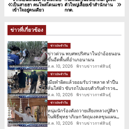
แ
เป็นสายฮา คนโพสโดนแซว
ตัวใหญ่เลื้อยเข้าสำนักงาน
เข้าใจอยู่คนเดียว
กกต.
น
ะ
ข่าวที่เกี่ยวข้อง
แ
ข่าวประจำวัน
น
ข่าวด่วน พบศพปริศนาในป่าอ้อยนอน
ขึ้นอืดพื้นที่อำเภอนามน
ว
ส.ค. 10, 2026
พิราบข่าวกาฬสินธุ์
เ
ข่าวประจำวัน
เมียทำผิดแล้วยอมรับว่าพลาด ทำปืน
รื่
ลั่นใส่ผัว ขับรถไปมอบตัวกับตำรวจ
ทันที
ส.ค. 10, 2026
พิราบข่าวกาฬสินธุ์
อ
ข่าวประจำวัน
ง
หนุ่มนักร้องดังถวายเสียงหลวงปู่ศิลา
ในพิธีพุทธาภิเษกวัตถุมงคลขุนแผน
วาระสุดท้าย
ส.ค. 10, 2026
พิราบข่าวกาฬสินธุ์