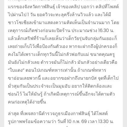
แรกของจังหวัดกาฬสินธุ์ เจ้าของคลิป บอกว่า คลิปที่โพสต์
ไปผ่านไป 1 วัน ยอดวิวจะทะลุครึ่งล้านวิวแล้ว และได้มี
ชาวโซเชียลเข้ามาแสดงความคิดเห็นเป็นจำนวนมาก โดย
เหตุการณ์เกิดช่วงก่อนจะปิดร้าน ประมาณช่วง 16.30 น.
แล้วเด็กเสริฟที่ร้านก็เลยเห็นว่าเด็กวัยรุ่นจับกลุ่มกันเยอะก็
เลยถ่ายเก็บไว้เพื่อป้องกันตัวเอง หากจะฝากถึงผู้ปกครองก็
คงไม่ได้เพราะเด็กทุกวันนี้ไม่กลัวพ่อกับแม่ ขนาดคุณครู
มันยังไม่กลัวเลย ตำรวจมันก็ไม่กลัว มันกลัวอย่างเดียวคือ
“ใบแดง” ตอนไปเกณฑ์ทหารเท่านั้น ถ้าเกณฑ์ทหาร
ขาอ่อนเลยพวกนี้ และอยากขอฝากถึงนายกบัส จุดที่เด็กไป
มั่วสุมกันเป็นประจำจะเป็นมุมอับ อยากให้ติดกล้องและ
ซ่อนไว้ ไม่ให้มันรู้ ถ้าเกิดมีเหตุการณ์ขึ้นอีกจะได้ตามตัว
คนก่อเหตุได้ง่ายขึ้น
ล่าสุด ที่เพจสถานีตำรวจภูธรเมืองกาฬสินธุ์ ได้โพสต์
รูปภาพพร้อมข้อความว่า วันที่ 10 ก.พ. 69 เวลา 13.30 น.