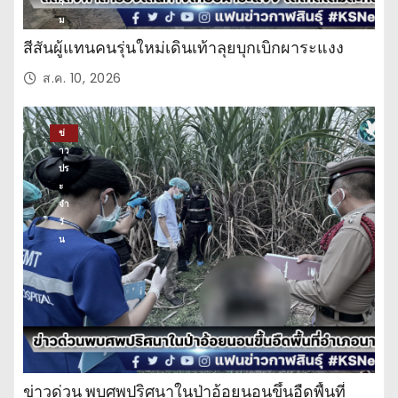
า
ม
บั
สีสันผู้แทนคนรุ่นใหม่เดินเท้าลุยบุกเบิกผาระแงง
น
เ
ส.ค. 10, 2026
ทิ
ง
ข่
าว
ปร
ะ
จำ
วั
น
ข่าวด่วน พบศพปริศนาในป่าอ้อยนอนขึ้นอืดพื้นที่