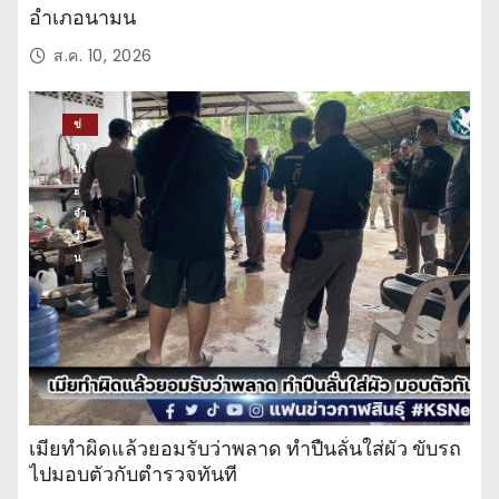
อำเภอนามน
ส.ค. 10, 2026
ข่
าว
ปร
ะ
จำ
วั
น
เมียทำผิดแล้วยอมรับว่าพลาด ทำปืนลั่นใส่ผัว ขับรถ
ไปมอบตัวกับตำรวจทันที