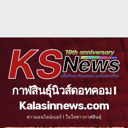
กาฬสินธุ์นิวส์ดอทคอม l
Kalasinnews.com
ข่าวออนไลน์เบอร์ 1 ในใจชาวกาฬสินธุ์