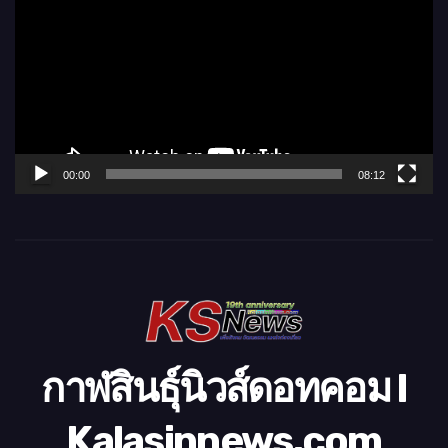
เ
ล่
น
ไ
ฟ
ล์
00:00
08:12
วิ
ดี
โ
อ
กาฬสินธุ์นิวส์ดอทคอม l
Kalasinnews.com