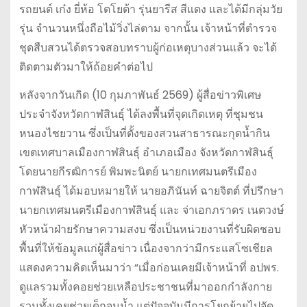
รถยนต์ เก๋ง ยี่ห้อ โตโยต้า รุ่นยารีส สีแดง และได้มีกลุ่มวัย
รุ่น จำนวนหนึ่งถือไม้วิ่งไล่ตาม จากนั้น เจ้าหน้าที่ตำรวจ
ชุดสืบสวนได้ตรวจสอบทราบผู้ก่อเหตุบางส่วนแล้ว จะได้
ติดตามตัวมาให้ถ้อยคำต่อไป
หลังจากวันเกิด (10 กุมภาพันธ์ 2569) ผู้สื่อข่าวพิเศษ
ประจำจังหวัดกาฬสินธุ์ ได้ลงพื้นที่จุดเกิดเหตุ ที่ชุมชน
หนองไชยวาน ซึ่งเป็นที่ตั้งของสวนสาธารณะกุดน้ำกิน
เขตเทศบาลเมืองกาฬสินธุ์ อำเภอเมือง จังหวัดกาฬสินธุ์
โดยนายกีรฒิการย์ พิมพะนิตย์ นายกเทศมนตรีเมือง
กาฬสินธุ์ ได้มอบหมายให้ นายอภินันท์ ฉายจิตต์ ที่ปรึกษา
นายกเทศมนตรีเมืองกาฬสินธุ์ และ จ่าเอกภราดร เนตวงษ์
หัวหน้าฝ่ายรักษาความสงบ ซึ่งเป็นหน่วยงานที่รับผิดชอบ
พื้นที่ให้ข้อมูลแก่ผู้สื่อข่าว เนื่องจากว่ามีกระแสโซเชียล
แสดงความคิดเห็นมาว่า “เมื่อก่อนเคยมีเจ้าหน้าที่ อปพร.
ดูแลรวมทั้งคอยช่วยเหลือประชาชนที่มาออกกำลังกาย
รวมทั้งเคยช่วยเด็กจมน้ำ แต่ปัจจุบันมีการโยกย้ายไปจัด