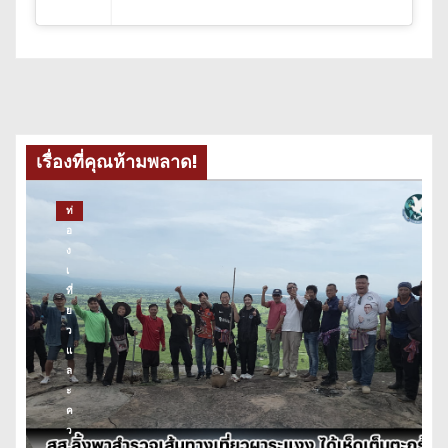
เรื่องที่คุณห้ามพลาด!
ท่
อ
ง
เ
ที่
ย
ว
แ
ล
ะ
ค
ว