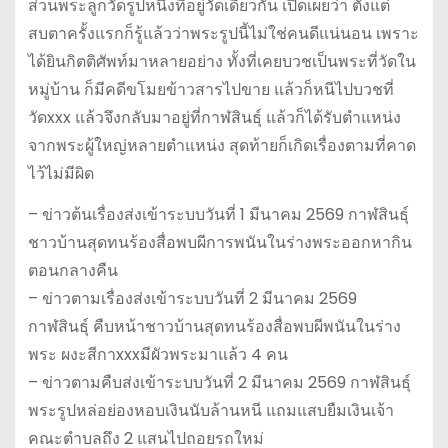
ส่วนพระลูกวัดรูปหนึ่งที่อยู่วัดเดียวกัน เปิดเผยว่า ตั้งแต่
สบตาครั้งแรกก็รู้แล้วว่าพระรูปนี้ไม่ใช่คนดีแน่นอน เพราะ
ได้ยินกิตติศัพท์มาหลายอย่าง ทั้งที่เคยบวชเป็นพระที่วัดใน
หมู่บ้าน ก็มีคดีขโมยข้าวสารไปขาย แล้วก็หนีไปบวชที่
วัดxxx แล้วจึงกลับมาอยู่ที่กาฬสินธุ์ แล้วก็ได้รับตำแหน่ง
จากพระผู้ใหญ่หลายตำแหน่ง สุดท้ายก็เกิดเรื่องตามที่คาด
ไว้ไม่มีผิด
– ข่าวต้นเรื่องส่งเข้าระบบวันที่ 1 มีนาคม 2569 กาฬสินธุ์
ชาวบ้านสุดทนร้องสื่อพบผีการพนันในร่างพระออกหากิน
ตอนกลางคืน
– ข่าวตามเรื่องส่งเข้าระบบวันที่ 2 มีนาคม 2569
กาฬสินธุ์ คืบหน้าชาวบ้านสุดทนร้องสื่อพบผีพนันในร่าง
พระ ผงะสีกาxxxมีผัวพระมาแล้ว 4 คน
– ข่าวตามคืบส่งเข้าระบบวันที่ 2 มีนาคม 2569 กาฬสินธุ์
พระรูปหล่อย่องหอบเงินนับล้านหนี แถมแสบยืมเงินเจ้า
คณะตำบลถึง 2 แสนไปถอยรถใหม่