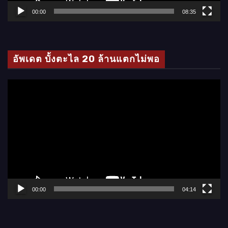
ล์
00:00
08:35
วิ
ดี
โ
อัพเดต บั้งตะไล 20 ล้านแตกไม่พอ
อ
ตั
ว
เ
ล่
น
ไ
ฟ
ล์
00:00
04:14
วิ
ดี