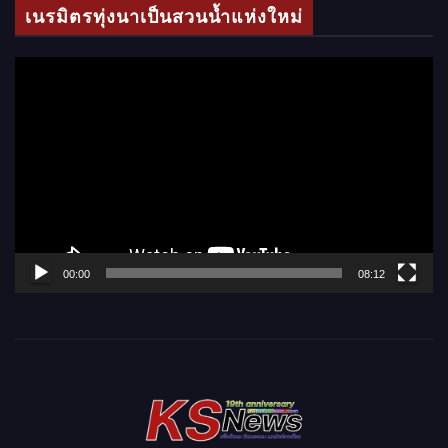
โ
เนรมิตรทุ่งนาเป็นสวนน้ำแห่งใหม่
อ
ตั
ว
เ
ล่
น
ไ
ฟ
ล์
00:00
08:12
วิ
ดี
โ
อ