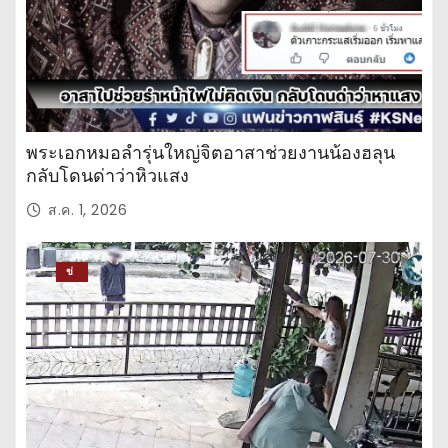
พระเอกหมอลำรุ่นใหญ่จิตอาสาช่วยงานน้องฮลุน
กลับโดนด่าว่าหิวแสง
ส.ค. 1, 2026
ข่
าว
ปร
ะ
จำ
วั
น