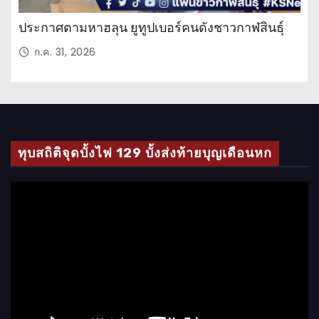
ประกาศตามหาฮลุน ยูทูปเบอร์คนดังชาวกาฬสินธุ์
ก.ค. 31, 2026
ทุบสถิติจุดบั้งไฟ 129 บั้งส่งท้ายบุญเดือนหก
ตั
ว
เ
ล่
น
ไ
ฟ