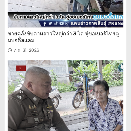
ชายคลั่งขับตามสาวใหญ่กว่า 3 โล ขู่ขอเบอร์โทรตู
นบอดี้สแลม
ก.ค. 31, 2026
ข่
าว
ปร
ะ
จำ
วั
น