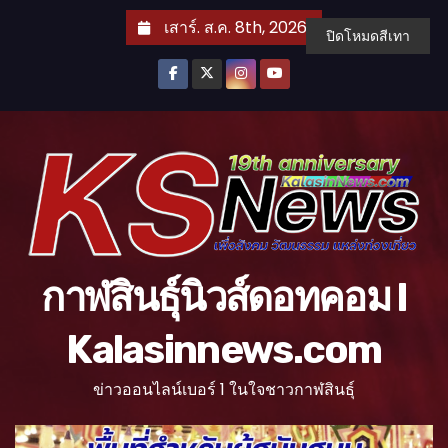
S
เสาร์. ส.ค. 8th, 2026
ปิดโหมดสีเทา
k
i
p
t
o
c
o
n
t
กาฬสินธุ์นิวส์ดอทคอม l
e
n
Kalasinnews.com
t
ข่าวออนไลน์เบอร์ 1 ในใจชาวกาฬสินธุ์