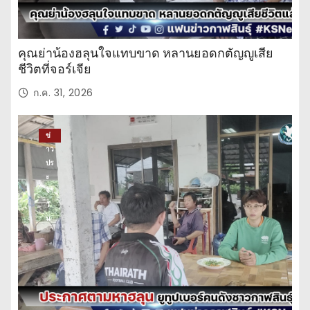
คุณย่าน้องฮลุนใจแทบขาด หลานยอดกตัญญูเสีย
ชีวิตที่จอร์เจีย
ก.ค. 31, 2026
ข่
าว
ปร
ะ
จำ
วั
น