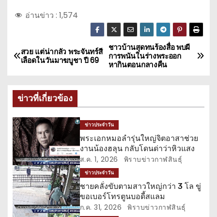
อ่านข่าว :
1,574
ชาวบ้านสุดทนร้องสื่อ พบผี
แ
สวย แต่น่ากลัว พระจันทร์สี
การพนันในร่างพระออก
เลือดในวันมาฆบูชา ปี 69
หากินตอนกลางคืน
น
ะ
ข่าวที่เกี่ยวข้อง
แ
ข่าวประจำวัน
น
พระเอกหมอลำรุ่นใหญ่จิตอาสาช่วย
งานน้องฮลุน กลับโดนด่าว่าหิวแสง
ว
ส.ค. 1, 2026
พิราบข่าวกาฬสินธุ์
เ
ข่าวประจำวัน
ชายคลั่งขับตามสาวใหญ่กว่า 3 โล ขู่
รื่
ขอเบอร์โทรตูนบอดี้สแลม
ก.ค. 31, 2026
พิราบข่าวกาฬสินธุ์
อ