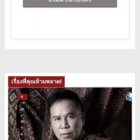
enable this content
เรื่องที่คุณห้ามพลาด!
ข่
าว
ปร
ะ
จำ
วั
น