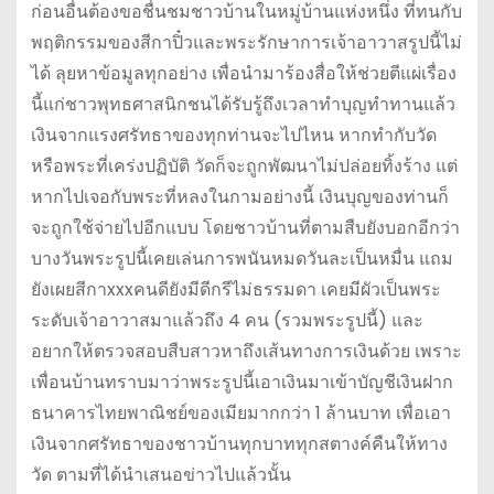
ก่อนอื่นต้องขอชื่นชมชาวบ้านในหมู่บ้านแห่งหนึ่ง ที่ทนกับ
พฤติกรรมของสีกาปิ๋วและพระรักษาการเจ้าอาวาสรูปนี้ไม่
ได้ ลุยหาข้อมูลทุกอย่าง เพื่อนำมาร้องสื่อให้ช่วยตีแผ่เรื่อง
นี้แก่ชาวพุทธศาสนิกชนได้รับรู้ถึงเวลาทำบุญทำทานแล้ว
เงินจากแรงศรัทธาของทุกท่านจะไปไหน หากทำกับวัด
หรือพระที่เคร่งปฏิบัติ วัดก็จะถูกพัฒนาไม่ปล่อยทิ้งร้าง แต่
หากไปเจอกับพระที่หลงในกามอย่างนี้ เงินบุญของท่านก็
จะถูกใช้จ่ายไปอีกแบบ โดยชาวบ้านที่ตามสืบยังบอกอีกว่า
บางวันพระรูปนี้เคยเล่นการพนันหมดวันละเป็นหมื่น แถม
ยังเผยสีกาxxxคนดียังมีดีกรีไม่ธรรมดา เคยมีผัวเป็นพระ
ระดับเจ้าอาวาสมาแล้วถึง 4 คน (รวมพระรูปนี้) และ
อยากให้ตรวจสอบสืบสาวหาถึงเส้นทางการเงินด้วย เพราะ
เพื่อนบ้านทราบมาว่าพระรูปนี้เอาเงินมาเข้าบัญชีเงินฝาก
ธนาคารไทยพาณิชย์ของเมียมากกว่า 1 ล้านบาท เพื่อเอา
เงินจากศรัทธาของชาวบ้านทุกบาททุกสตางค์คืนให้ทาง
วัด ตามที่ได้นำเสนอข่าวไปแล้วนั้น