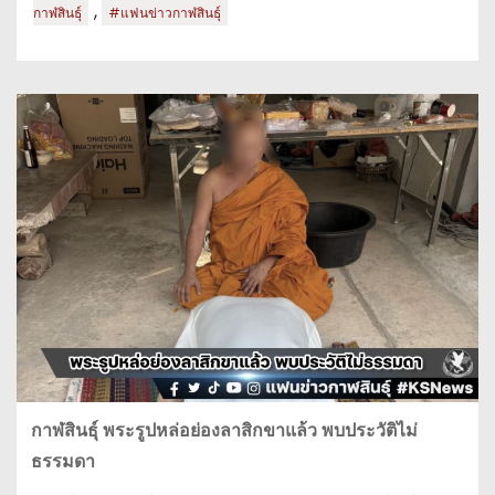
,
กาฬสินธุ์
#แฟนข่าวกาฬสินธุ์
กาฬสินธุ์ พระรูปหล่อย่องลาสิกขาแล้ว พบประวัติไม่
ธรรมดา