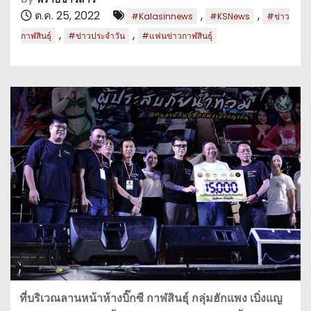
ต.ค. 25, 2022
,
,
#Kalasinnews
#KSNews
#ข่าว
,
,
กาฬสินธุ์
#ข่าวประจำวัน
#แฟนข่าวกาฬสินธุ์
ที่บริเวณลานหน้าห้างบิ๊กซี กาฬสินธุ์ กลุ่มฮักแพง เบิ่งแญ