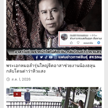
าว
ปร
ะ
จำ
วั
น
พระเอกหมอลำรุ่นใหญ่จิตอาสาช่วยงานน้องฮลุน
กลับโดนด่าว่าหิวแสง
ส.ค. 1, 2026
ข่
าว
ปร