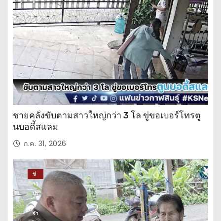
ะ
จำ
วั
น
ชายคลั่งขับตามสาวใหญ่กว่า 3 โล ขู่ขอเบอร์โทรตู
นบอดี้สแลม
ก.ค. 31, 2026
ข่
าว
ปร
ะ
จำ