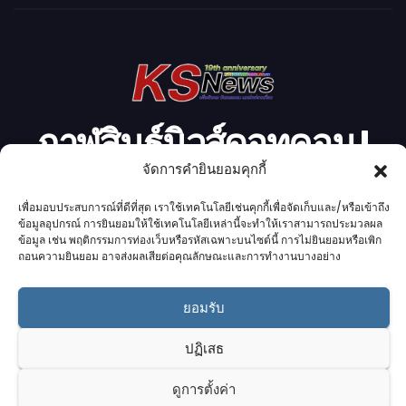
โ
อ
กาฬสินธุ์นิวส์ดอทคอม l
จัดการคำยินยอมคุกกี้
Kalasinnews.com
เพื่อมอบประสบการณ์ที่ดีที่สุด เราใช้เทคโนโลยีเช่นคุกกี้เพื่อจัดเก็บและ/หรือเข้าถึง
ข้อมูลอุปกรณ์ การยินยอมให้ใช้เทคโนโลยีเหล่านี้จะทำให้เราสามารถประมวลผล
ข่าวออนไลน์เบอร์ 1 ในใจชาวกาฬสินธุ์
ข้อมูล เช่น พฤติกรรมการท่องเว็บหรือรหัสเฉพาะบนไซต์นี้ การไม่ยินยอมหรือเพิก
ถอนความยินยอม อาจส่งผลเสียต่อคุณลักษณะและการทำงานบางอย่าง
ยอมรับ
Proudly powered by K.S.Network
|
Theme: News by
K.S.Network
.
ปฏิเสธ
Home
Cookie Policy (UK)
Login Customizer
ดูการตั้งค่า
Terms & conditions
คอลัมนิสต์
ติดต่อเรา
บริการของเรา