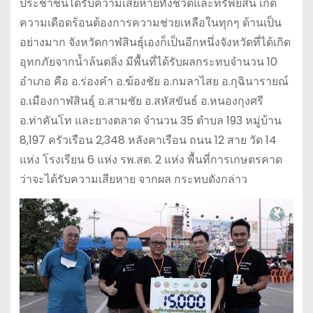
ประชาชนได้รับความเสียหายทั้งชีวิตและทรัพย์สิน เกิด
ความเดือดร้อนต้องการความช่วยเหลือในทุกๆ ด้านเป็น
อย่างมาก จังหวัดกาฬสินธุ์เองก็เป็นอีกหนึ่งจังหวัดที่ได้เกิด
อุทกภัยจากน้ำล้นตลิ่ง มีพื้นที่ได้รับผลกระทบจำนวน 10
อำเภอ คือ อ.ร่องคำ อ.ฆ้องชัย อ.กมลาไสย อ.กุฉินารายณ์
อ.เมืองกาฬสินธุ์ อ.สามชัย อ.สหัสขันธ์ อ.หนองกุงศรี
อ.ท่าคันโท และยางตลาด จำนวน 35 ตำบล 193 หมู่บ้าน
8,197 ครัวเรือน 2,348 หลังคาเรือน ถนน 12 สาย วัด 14
แห่ง โรงเรียน 6 แห่ง รพ.สต. 2 แห่ง พื้นที่การเกษตรคาด
ว่าจะได้รับความเสียหาย จากผล กระทบดังกล่าว