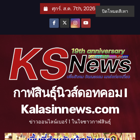
S
ศุกร์. ส.ค. 7th, 2026
ปิดโหมดสีเทา
k
i
p
t
o
c
o
n
t
กาฬสินธุ์นิวส์ดอทคอม l
e
n
Kalasinnews.com
t
ข่าวออนไลน์เบอร์ 1 ในใจชาวกาฬสินธุ์