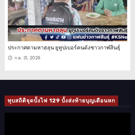
ประกาศตามหาฮลุน ยูทูปเบอร์คนดังชาวกาฬสินธุ์
ก.ค. 31, 2026
ทุบสถิติจุดบั้งไฟ 129 บั้งส่งท้ายบุญเดือนหก
ตั
ว
เ