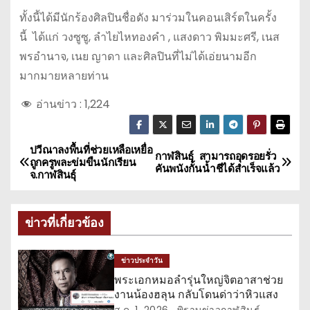
ทั้งนี้ได้มีนักร้องศิลปินชื่อดัง มาร่วมในคอนเสิร์ตในครั้ง
นี้ ได้แก่ วงซูซู, ลำไยไหทองคำ , แสงดาว พิมมะศรี, เนส
พรอำนาจ, เนย ญาดา และศิลปินที่ไม่ได้เอ่ยนามอีก
มากมายหลายท่าน
อ่านข่าว :
1,224
ปวีณาลงพื้นที่ช่วยเหลือเหยื่อ
แ
กาฬสินธุ์ สามารถอุดรอยรั่ว
ถูกครูพละข่มขืนนักเรียน
คันพนังกั้นน้ำชีได้สำเร็จแล้ว
จ.กาฬสินธุ์
น
ะ
ข่าวที่เกี่ยวข้อง
แ
ข่าวประจำวัน
น
พระเอกหมอลำรุ่นใหญ่จิตอาสาช่วย
งานน้องฮลุน กลับโดนด่าว่าหิวแสง
ว
ส.ค. 1, 2026
พิราบข่าวกาฬสินธุ์