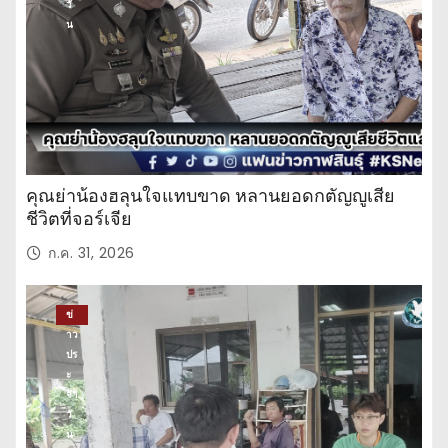
วั
น
คุณย่าน้องฮลุนใจแทบขาด หลานยอดกตัญญูเสีย
ชีวิตที่จอร์เจีย
ก.ค. 31, 2026
ข่
าว
ปร
ะ
จำ
วั
น