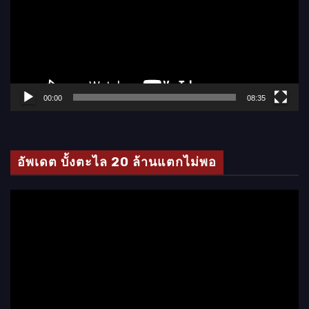
ล่
น
ไ
ฟ
ล์
00:00
08:35
วิ
ดี
โ
อัพเดต บั้งตะไล 20 ล้านแตกไม่พอ
อ
ตั
ว
เ
ล่
น
ไ