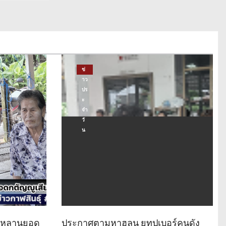
ข่
าว
ปร
ะ
จำ
วั
น
ด หลานยอด
ประกาศตามหาฮลุน ยูทูปเบอร์คนดัง