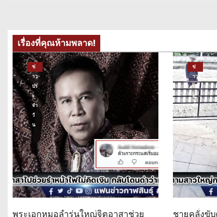
ง
เรื่องที่คุณห้ามพลาด!
ข่
ข่
าว
าว
ปร
ปร
ะ
ะ
จำ
จำ
วั
วั
น
น
พระเอกหมอลำรุ่นใหญ่จิตอาสาช่วย
ชายคลั่งขับ