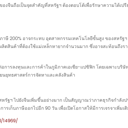
จีนถือเป็นจุดสำคัญที่สหรัฐฯ ต้องตอบโต้เพื่อรักษาความได้เปร
ก็บภาษี 200% อาจกระทบ อุตสาหกรรมเทคโนโลยีขั้นสูง ของสหรัฐ
ตสินค้าที่ต้องใช้แม่เหล็กหายากจำนวนมาก ซึ่งอาจสะท้อนถึงรา
ต่อการลงทุนและการค้าในภูมิภาคเอเชีย-แปซิฟิก โดยเฉพาะบริษัทที
ลี่ยนยุทธศาสตร์การจัดหาและคลังสินค้า
ฐฯ ไปยังจีนเพิ่มขึ้นอย่างมาก เป็นสัญญาณว่าภาคธุรกิจกำลังปรับ
ารเก็บภาษีออกไปอีก 90 วัน เพื่อเปิดโอกาสให้มีการเจรจาเพิ่มเต
l/14969/