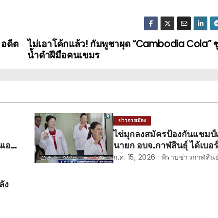
 อดีต
ไม่เอาโค้กแล้ว! กัมพูชาผุด “Cambodia Cola” ช
น้ำดำฝีมือคนเขมร
ข่าวการเมือง
ไข่มุกลงสมัครป้องกันแชมป์เก่
นเอง
นายก อบจ.กาฬสินธุ์ ได้เบอร์
ก.ค. 15, 2026
พิราบข่าวกาฬสินธุ
ลัง