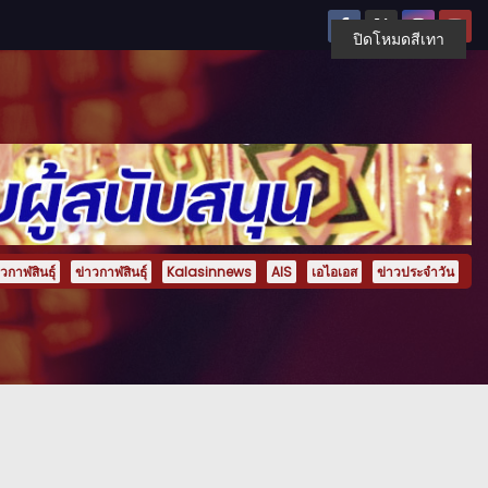
ปิดโหมดสีเทา
กาฬสินธุ์
ข่าวกาฬสินธุ์
Kalasinnews
AIS
เอไอเอส
ข่าวประจำวัน