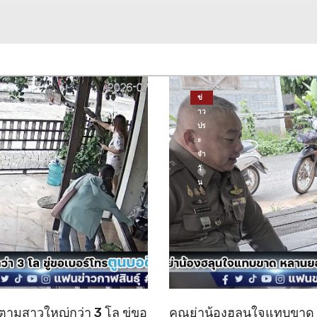
ข่
าว
ปร
ะ
จำ
วั
น
ตามสาวใหญ่กว่า 3 โล ขู่ขอ
คุณย่าน้องฮลุนใจแทบขา