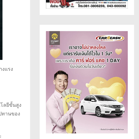
้างแรง
ลยีขั้นสูง
อุปทานของ
ะ