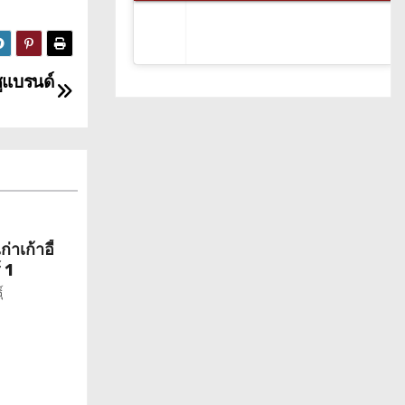
ูแบรนด์
าเก้าอี้
 1
์