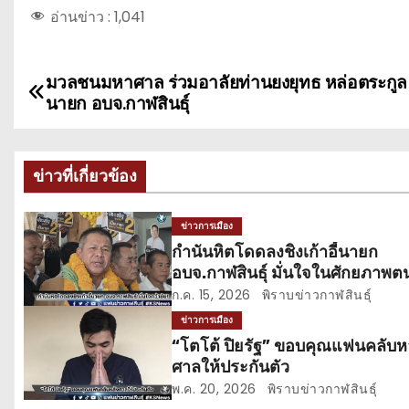
อ่านข่าว :
1,041
มวลชนมหาศาล ร่วมอาลัยท่านยงยุทธ หล่อตระกูล
แ
นายก อบจ.กาฬสินธุ์
น
ะ
ข่าวที่เกี่ยวข้อง
แ
ข่าวการเมือง
น
กำนันหิตโดดลงชิงเก้าอี้นายก
อบจ.กาฬสินธุ์ มั่นใจในศักยภาพต
ว
และพวก
ก.ค. 15, 2026
พิราบข่าวกาฬสินธุ์
เ
ข่าวการเมือง
“โตโต้ ปิยรัฐ” ขอบคุณแฟนคลับห
รื่
ศาลให้ประกันตัว
อ
พ.ค. 20, 2026
พิราบข่าวกาฬสินธุ์