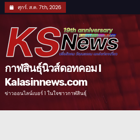
S
ศุกร์. ส.ค. 7th, 2026
k
i
p
t
o
c
o
กาฬสินธุ์นิวส์ดอทคอม l
n
Kalasinnews.com
t
e
ข่าวออนไลน์เบอร์ 1 ในใจชาวกาฬสินธุ์
n
t