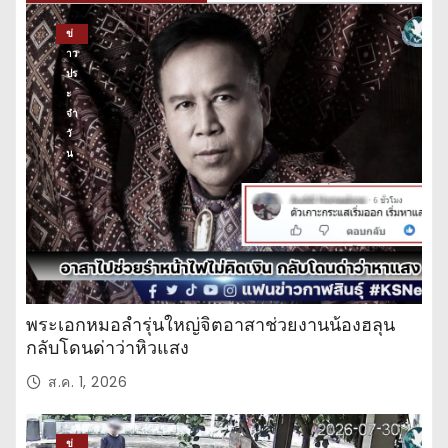
ข่
าว
ปร
ะ
จำ
วั
น
พระเอกหมอลำรุ่นใหญ่จิตอาสาช่วยงานน้องฮลุน
กลับโดนด่าว่าหิวแสง
ส.ค. 1, 2026
ข่