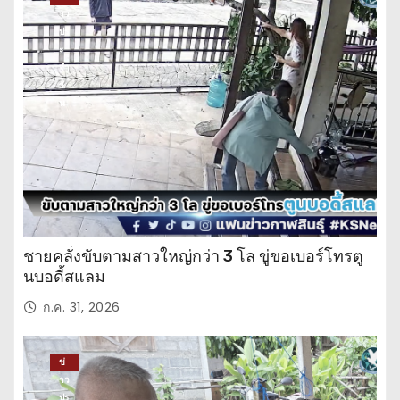
าว
ปร
ะ
จำ
วั
น
ชายคลั่งขับตามสาวใหญ่กว่า 3 โล ขู่ขอเบอร์โทรตู
นบอดี้สแลม
ก.ค. 31, 2026
ข่
าว
ปร