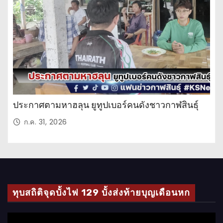
วั
น
ประกาศตามหาฮลุน ยูทูปเบอร์คนดังชาวกาฬสินธุ์
ก.ค. 31, 2026
ทุบสถิติจุดบั้งไฟ 129 บั้งส่งท้ายบุญเดือนหก
ตั