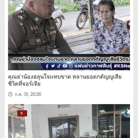
ะ
จำ
วั
น
คุณย่าน้องฮลุนใจแทบขาด หลานยอดกตัญญูเสีย
ชีวิตที่จอร์เจีย
ก.ค. 31, 2026
ข่
าว
ปร
ะ
จำ