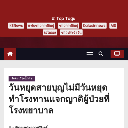
Top Tags
KSNews
แฟนข่าวกาฬสินธุ์
ข่าวกาฬสินธุ์
Kalasinnews
AIS
เอไอเอส
ข่าวประจำวัน
สังคมเมืองน้ำดำ
วันหยุดสายบุญไม่มีวันหยุด
ทำโรงทานแจกญาติผู้ป่วยที่
โรงพยาบาล
By
พิราบข่าวกาฬสินธุ์