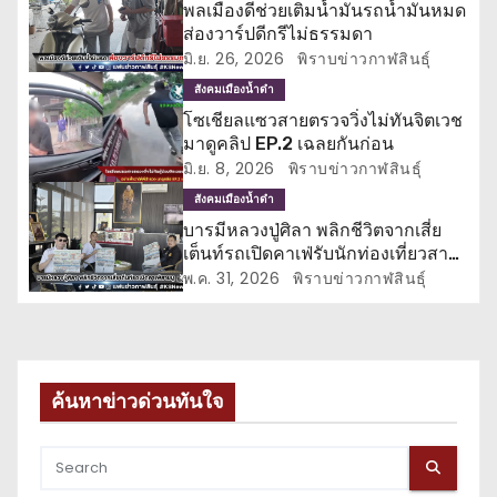
น
พลเมืองดีช่วยเติมน้ำมันรถน้ำมันหมด
ส่องวาร์ปดีกรีไม่ธรรมดา
ว
มิ.ย. 26, 2026
พิราบข่าวกาฬสินธุ์
เ
สังคมเมืองน้ำดำ
โซเชียลแซวสายตรวจวิ่งไม่ทันจิตเวช
รื่
มาดูคลิป EP.2 เฉลยกันก่อน
มิ.ย. 8, 2026
พิราบข่าวกาฬสินธุ์
อ
สังคมเมืองน้ำดำ
ง
บารมีหลวงปู่ศิลา พลิกชีวิตจากเสี่ย
เต็นท์รถเปิดคาเฟ่รับนักท่องเที่ยวสา
ยมู
พ.ค. 31, 2026
พิราบข่าวกาฬสินธุ์
ค้นหาข่าวด่วนทันใจ