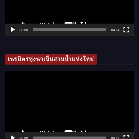
น
ไ
ฟ
ล์
00:00
04:14
วิ
ดี
โ
เนรมิตรทุ่งนาเป็นสวนน้ำแห่งใหม่
อ
ตั
ว
เ
ล่
น
ไ
ฟ
ล์
00:00
08:12