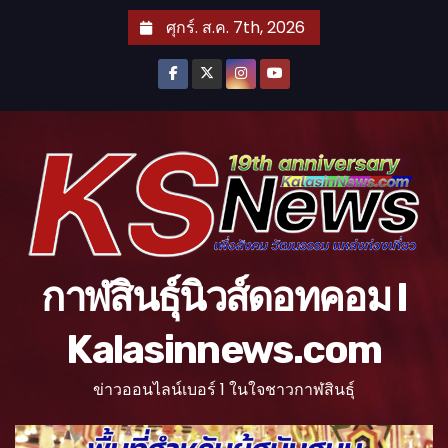
S
ศุกร์. ส.ค. 7th, 2026
k
i
p
t
o
c
o
n
t
กาฬสินธุ์นิวส์ดอทคอม l
e
n
Kalasinnews.com
t
ข่าวออนไลน์เบอร์ 1 ในใจชาวกาฬสินธุ์