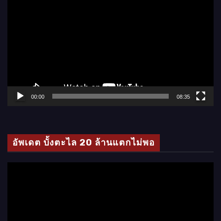
ว
เ
ล่
น
ไ
ฟ
ล์
00:00
08:35
วิ
ดี
โ
อัพเดต บั้งตะไล 20 ล้านแตกไม่พอ
อ
ตั
ว
เ
ล่