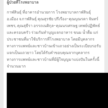
ผู้ป่วยที่โรงพยาบาล
กาฬสินธุ์ ที่อาคารอำนวยการ โรงพยาบาลกาฬสินธุ์
อ.เมือง จ.กาฬสินธุ์ คุณสุรชัย ปรีเรือง-คุณบุณรดา จันทร์
เพชร, คุณสุธีรา อรรถเนติกุล-คุณนรเศรษฐ เทพย์ปฏิพัทธ์
และครอบครัว ร่วมกันทำบุญแจกอาหาร ขนม น้ำดื่ม แก่
ประชาชนที่มาใช้บริการที่โรงพยาบาล โดยมีบุคลากร
ทางการแพทย์และชาวบ้านเข้าแถวอย่างเป็นระเบียบรอรับ
แจกเป็นแถวยาว โดยได้รับคำขอบคุณจากบุคลากร
ทางการแพทย์และชาวบ้านที่มีผู้ใจบุญมาแบ่งปันในครั้งนี้
จำนวนมาก