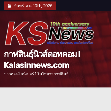
S
จันทร์. ส.ค. 10th, 2026
k
i
p
t
o
c
o
กาฬสินธุ์นิวส์ดอทคอม l
n
Kalasinnews.com
t
e
ข่าวออนไลน์เบอร์ 1 ในใจชาวกาฬสินธุ์
n
t