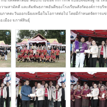
จากยาเสพติดโดยอาศัยประโยชน์จากการกีฬาเป็นปัจจัยพื้นฐาน ให้นั
กความสามัคคี และสัมพันธภาพอันดีของโรงเรียนสังกัดองค์การบริ
ระดับภาคตะวันออกเฉียงเหนือในโอกาสต่อไป โดยมีกำหนดจัดการแข
.เมือง จ.กาฬสินธุ์