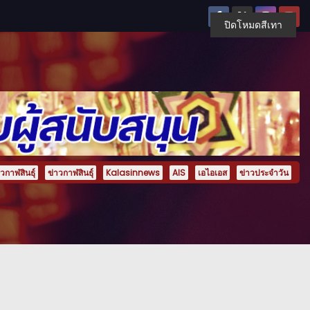
ปิดโหมดสีเทา
กาฬสินธุ์
ข่าวกาฬสินธุ์
Kalasinnews
AIS
เอไอเอส
ข่าวประจำวัน