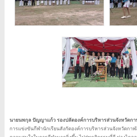
นายนพกุล ปัญญาแก้ว รองปลัดองค์การบริหารส่วนจังหวัดกาฬส
การแข่งขันกีฬานักเรียนสังกัดองค์การบริหารส่วนจังหวัดกาฬสินธ