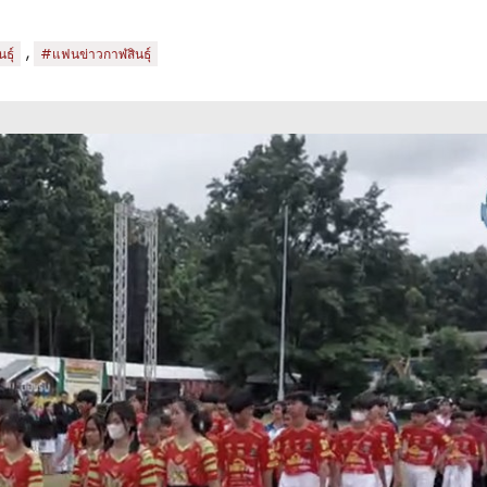
,
ธุ์
#แฟนข่าวกาฬสินธุ์