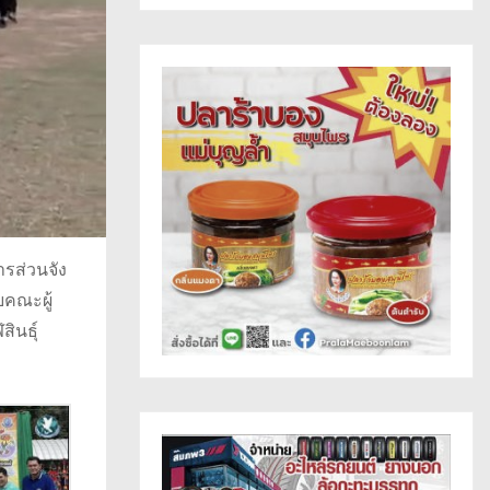
ารส่วนจัง
ยคณะผู้
ินธุ์