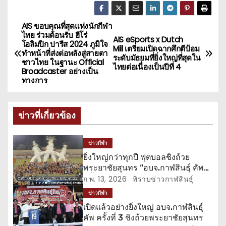
AIS ขอบคุณที่สุดแห่งนักกีฬา
แ
ไทย ร่วมต้อนรับ ฮีโร่
AIS eSports x Dutch
โอลิมปิก ปารีส 2024 ภูมิใจ
น
Mill เตรียมเปิดฉากศึกตีป้อม
ทำหน้าที่ส่งต่อพลังสู่สายตา
ระดับมัธยมที่ยิ่งใหญ่ที่สุดใน
ชาวไทย ในฐานะ Official
ไทยต่อเนื่องเป็นปีที่ 4
ะ
Broadcaster อย่างเป็น
ทางการ
แ
น
ข่าวที่เกี่ยวข้อง
ว
ข่าวกีฬา
เ
ยิ่งใหญ่กว่าทุกปี ฟุตบอลชิงถ้วย
พระยาชัยสุนทร “อบจ.กาฬสินธุ์ คัพ
รื่
ครั้งที่ 3”
ก.พ. 13, 2026
พิราบข่าวกาฬสินธุ์
ข่าวกีฬา
อ
เปิดแล้วอย่างยิ่งใหญ่ อบจ.กาฬสินธุ์
คัพ ครั้งที่ 3 ชิงถ้วยพระยาชัยสุนทร
ง