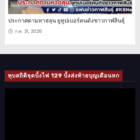
ประกาศตามหาฮลุน ยูทูปเบอร์คนดังชาวกาฬสินธุ์
ก.ค. 31, 2026
ทุบสถิติจุดบั้งไฟ 129 บั้งส่งท้ายบุญเดือนหก
ตั
ว
เ
ล่
น
ไ