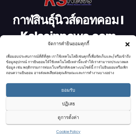
กาฬสินธุ์นิวส์ดอทคอม l
Kalasinnews.com
จัดการคำยินยอมคุกกี้
ข่าวออนไลน์เบอร์ 1 ในใจชาวกาฬสินธุ์
เพื่อมอบประสบการณ์ที่ดีที่สุด เราใช้เทคโนโลยีเช่นคุกกี้เพื่อจัดเก็บและ/หรือเข้าถึง
ข้อมูลอุปกรณ์ การยินยอมให้ใช้เทคโนโลยีเหล่านี้จะทำให้เราสามารถประมวลผล
ข้อมูล เช่น พฤติกรรมการท่องเว็บหรือรหัสเฉพาะบนไซต์นี้ การไม่ยินยอมหรือเพิก
ถอนความยินยอม อาจส่งผลเสียต่อคุณลักษณะและการทำงานบางอย่าง
Proudly powered by K.S.Network
|
Theme: News by
K.S.Network
.
ยอมรับ
Home
Cookie Policy (UK)
Login Customizer
Terms & conditions
คอลัมนิสต์
ติดต่อเรา
บริการของเรา
ปฏิเสธ
รับโฆษณา
ออกแบบเว็บไซต์
อ่านข่าว
เกี่ยวกับเรา
ดูการตั้งค่า
Cookie Policy