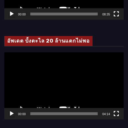
ฟ
ล์
00:00
08:35
วิ
ดี
โ
อัพเดต บั้งตะไล 20 ล้านแตกไม่พอ
อ
ตั
ว
เ
ล่
น
ไ
ฟ
ล์
00:00
04:14
วิ
ดี