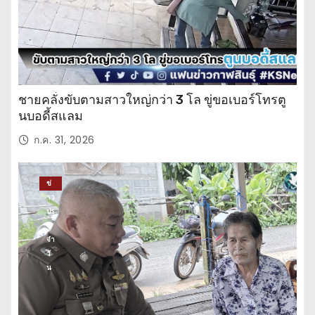
ชายคลั่งขับตามสาวใหญ่กว่า 3 โล ขู่ขอเบอร์โทรตู
นบอดี้สแลม
ก.ค. 31, 2026
ข่
าว
ปร
ะ
จำ
วั
น