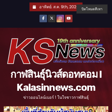
S
อาทิตย์. ส.ค. 9th, 2026
ปิดโหมดสีเทา
k
i
p
t
o
c
o
n
t
กาฬสินธุ์นิวส์ดอทคอม l
e
n
Kalasinnews.com
t
ข่าวออนไลน์เบอร์ 1 ในใจชาวกาฬสินธุ์