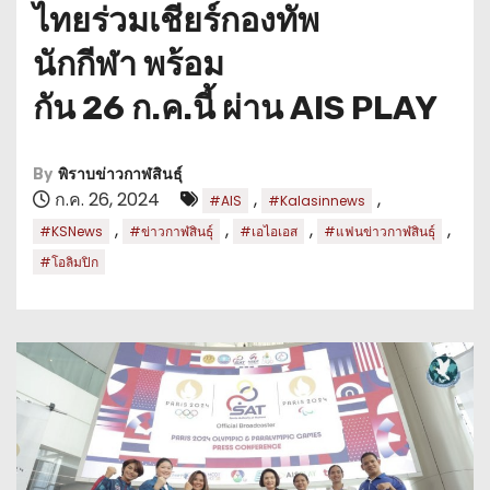
ไทยร่วมเชียร์กองทัพ
นักกีฬา พร้อม
กัน 26 ก.ค.นี้ ผ่าน AIS PLAY
By
พิราบข่าวกาฬสินธุ์
ก.ค. 26, 2024
,
,
#AIS
#Kalasinnews
,
,
,
,
#KSNews
#ข่าวกาฬสินธุ์
#เอไอเอส
#แฟนข่าวกาฬสินธุ์
#โอลิมปิก