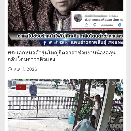
น
พระเอกหมอลำรุ่นใหญ่จิตอาสาช่วยงานน้องฮลุน
กลับโดนด่าว่าหิวแสง
ส.ค. 1, 2026
ข่
าว
ปร
ะ
จำ
วั
น