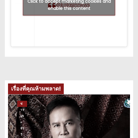
Click to accept marketing cookies and
@kalasinnews
enable this content
เรื่องที่คุณห้ามพลาด!
ข่
าว
ปร
ะ
จำ
วั