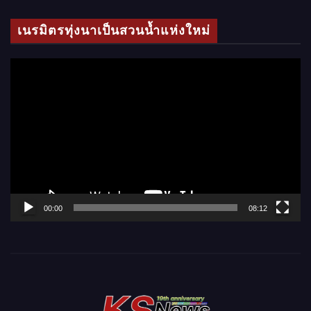
โ
เนรมิตรทุ่งนาเป็นสวนน้ำแห่งใหม่
อ
ตั
ว
เ
ล่
น
ไ
ฟ
ล์
00:00
08:12
วิ
ดี
โ
อ