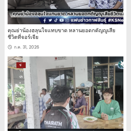
คุณย่าน้องฮลุนใจแทบขาด หลานยอดกตัญญูเสีย
ชีวิตที่จอร์เจีย
ก.ค. 31, 2026
ข่
าว
ปร
ะ
จำ
วั
น