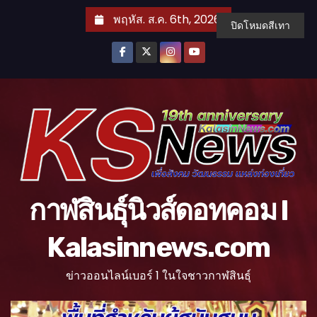
S
พฤหัส. ส.ค. 6th, 2026
ปิดโหมดสีเทา
k
i
p
t
o
c
o
n
t
กาฬสินธุ์นิวส์ดอทคอม l
e
n
Kalasinnews.com
t
ข่าวออนไลน์เบอร์ 1 ในใจชาวกาฬสินธุ์