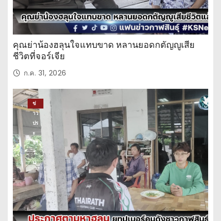
คุณย่าน้องฮลุนใจแทบขาด หลานยอดกตัญญูเสีย
ชีวิตที่จอร์เจีย
ก.ค. 31, 2026
ข่
าว
ปร
ะ
จำ
วั
น