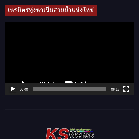
โ
เนรมิตรทุ่งนาเป็นสวนน้ำแห่งใหม่
อ
ตั
ว
เ
ล่
น
ไ
ฟ
ล์
00:00
08:12
วิ
ดี
โ
อ