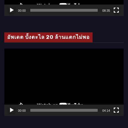
ฟ
ล์
00:00
08:35
วิ
ดี
โ
อัพเดต บั้งตะไล 20 ล้านแตกไม่พอ
อ
ตั
ว
เ
ล่
น
ไ
ฟ
ล์
00:00
04:14
วิ
ดี