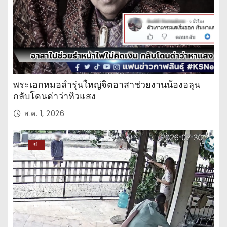
พระเอกหมอลำรุ่นใหญ่จิตอาสาช่วยงานน้องฮลุน
กลับโดนด่าว่าหิวแสง
ส.ค. 1, 2026
ข่
าว
ปร
ะ
จำ
วั
น