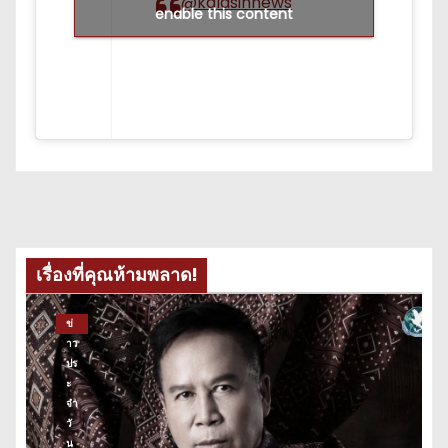
@kalasinnews
enable this content
เรื่องที่คุณห้ามพลาด!
ข่
าว
ปร
ะ
จำ
วั
น