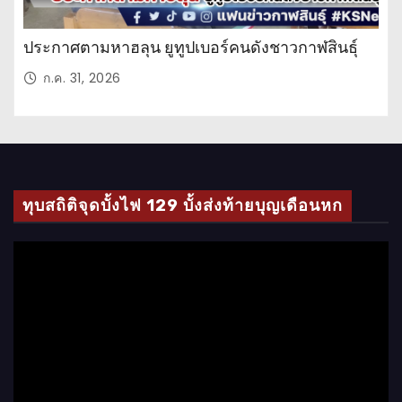
ประกาศตามหาฮลุน ยูทูปเบอร์คนดังชาวกาฬสินธุ์
ก.ค. 31, 2026
ทุบสถิติจุดบั้งไฟ 129 บั้งส่งท้ายบุญเดือนหก
ตั
ว
เ
ล่
น
ไ