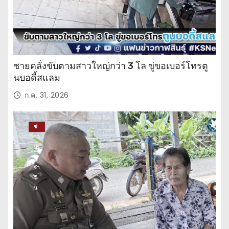
ชายคลั่งขับตามสาวใหญ่กว่า 3 โล ขู่ขอเบอร์โทรตู
นบอดี้สแลม
ก.ค. 31, 2026
ข่
าว
ปร
ะ
จำ
วั
น