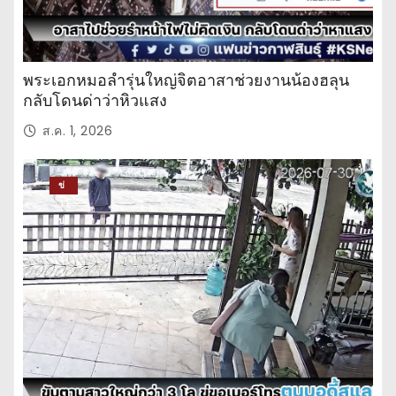
พระเอกหมอลำรุ่นใหญ่จิตอาสาช่วยงานน้องฮลุน
กลับโดนด่าว่าหิวแสง
ส.ค. 1, 2026
ข่
าว
ปร
ะ
จำ
วั
น