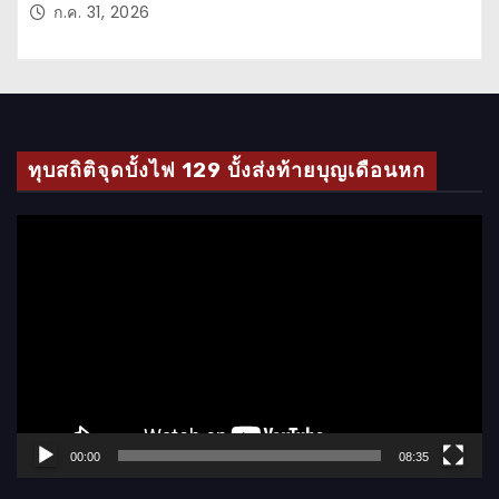
ก.ค. 31, 2026
ทุบสถิติจุดบั้งไฟ 129 บั้งส่งท้ายบุญเดือนหก
ตั
ว
เ
ล่
น
ไ
ฟ
ล์
00:00
08:35
วิ