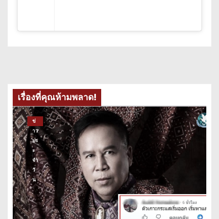
เรื่องที่คุณห้ามพลาด!
ข่
าว
ปร
ะ
จำ
วั
น