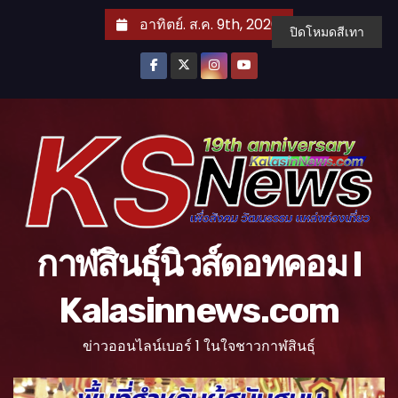
S
อาทิตย์. ส.ค. 9th, 2026
ปิดโหมดสีเทา
k
i
p
t
o
c
o
n
t
กาฬสินธุ์นิวส์ดอทคอม l
e
n
Kalasinnews.com
t
ข่าวออนไลน์เบอร์ 1 ในใจชาวกาฬสินธุ์