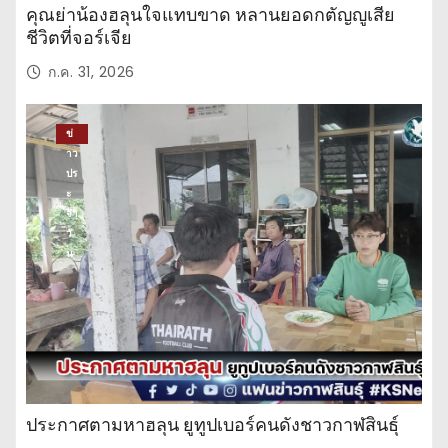
คุณย่าน้องฮลุนใจแทบขาด หลานยอดกตัญญูเสีย
ชีวิตที่จอร์เจีย
ก.ค. 31, 2026
ข่
าว
ปร
ะ
จำ
วั
น
ประกาศตามหาฮลุน ยูทูปเบอร์คนดังชาวกาฬสินธุ์