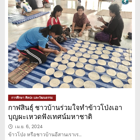
การศึกษา ศิลปะ และวัฒนธรรม
กาฬสินธุ์ ชาวบ้านร่วมใจทำข้าวโป่งเอา
บุญผะเหวดฟังเทศน์มหาชาติ
เม.ย. 6, 2024
ข้าวโป่ง หรือชาวบ้านอีสานเราเร…