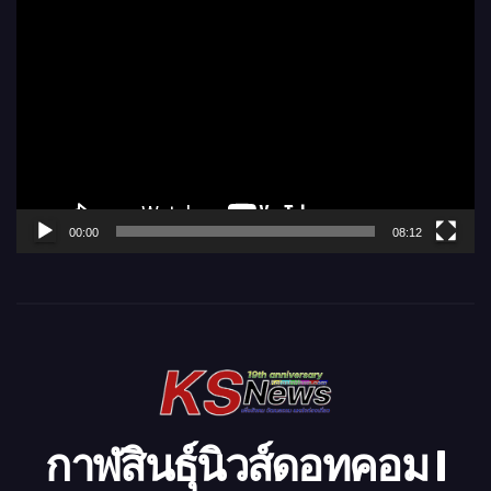
ตั
ว
เ
ล่
น
ไ
ฟ
ล์
00:00
08:12
วิ
ดี
โ
อ
กาฬสินธุ์นิวส์ดอทคอม l