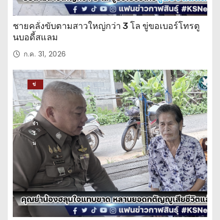
ชายคลั่งขับตามสาวใหญ่กว่า 3 โล ขู่ขอเบอร์โทรตู
นบอดี้สแลม
ก.ค. 31, 2026
ข่
าว
ปร
ะ
จำ
วั
น