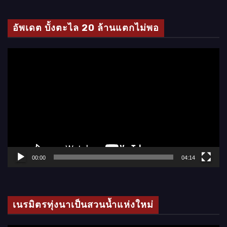
ดี
โ
อัพเดต บั้งตะไล 20 ล้านแตกไม่พอ
อ
ตั
ว
เ
ล่
น
ไ
ฟ
ล์
00:00
04:14
วิ
ดี
โ
เนรมิตรทุ่งนาเป็นสวนน้ำแห่งใหม่
อ