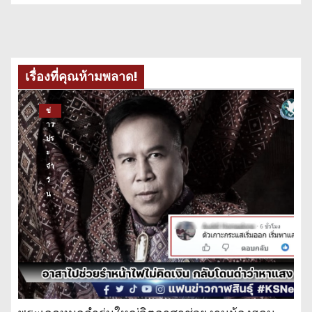
เรื่องที่คุณห้ามพลาด!
ข่
าว
ปร
ะ
จำ
วั
น