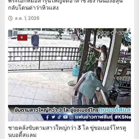
พระเอกหมอลำรุ่นใหญ่จิตอาสาช่วยงานน้องฮลุน
กลับโดนด่าว่าหิวแสง
ส.ค. 1, 2026
ข่
าว
ปร
ะ
จำ
วั
น
ชายคลั่งขับตามสาวใหญ่กว่า 3 โล ขู่ขอเบอร์โทรตู
นบอดี้สแลม