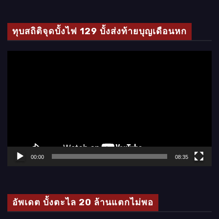
ทุบสถิติจุดบั้งไฟ 129 บั้งส่งท้ายบุญเดือนหก
ตั
ว
เ
ล่
น
ไ
ฟ
ล์
00:00
08:35
วิ
ดี
โ
อัพเดต บั้งตะไล 20 ล้านแตกไม่พอ
อ