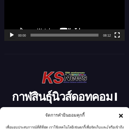
ล่
น
ไ
ฟ
ล์
00:00
08:12
วิ
ดี
โ
อ
กาฬสินธุ์นิวส์ดอทคอม l
Kalasinnews.com
จัดการคำยินยอมคุกกี้
ข่าวออนไลน์เบอร์ 1 ในใจชาวกาฬสินธุ์
เพื่อมอบประสบการณ์ที่ดีที่สุด เราใช้เทคโนโลยีเช่นคุกกี้เพื่อจัดเก็บและ/หรือเข้าถึง