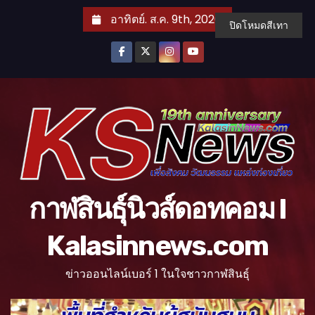
S
อาทิตย์. ส.ค. 9th, 2026
ปิดโหมดสีเทา
k
i
p
t
o
c
o
n
t
กาฬสินธุ์นิวส์ดอทคอม l
e
n
Kalasinnews.com
t
ข่าวออนไลน์เบอร์ 1 ในใจชาวกาฬสินธุ์