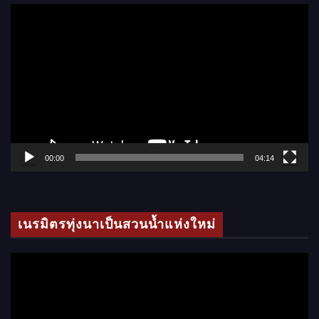
ตั
ว
เ
ล่
น
ไ
ฟ
ล์
00:00
04:14
วิ
ดี
โ
เนรมิตรทุ่งนาเป็นสวนน้ำแห่งใหม่
อ
ตั
ว
เ