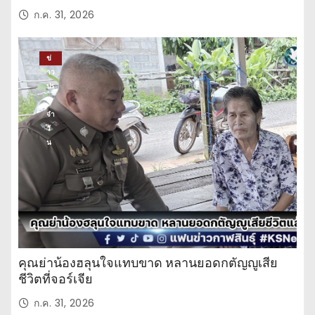
ก.ค. 31, 2026
ข่
าว
ปร
ะ
จำ
วั
น
คุณย่าน้องฮลุนใจแทบขาด หลานยอดกตัญญูเสีย
ชีวิตที่จอร์เจีย
ก.ค. 31, 2026