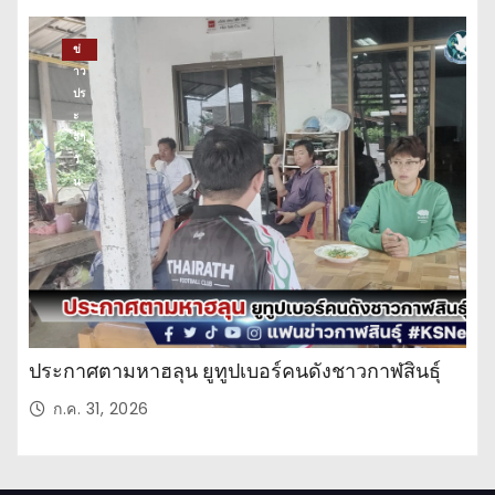
ข่
าว
ปร
ะ
จำ
วั
น
ประกาศตามหาฮลุน ยูทูปเบอร์คนดังชาวกาฬสินธุ์
ก.ค. 31, 2026