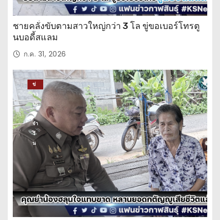
ชายคลั่งขับตามสาวใหญ่กว่า 3 โล ขู่ขอเบอร์โทรตู
นบอดี้สแลม
ก.ค. 31, 2026
ข่
าว
ปร
ะ
จำ
วั
น