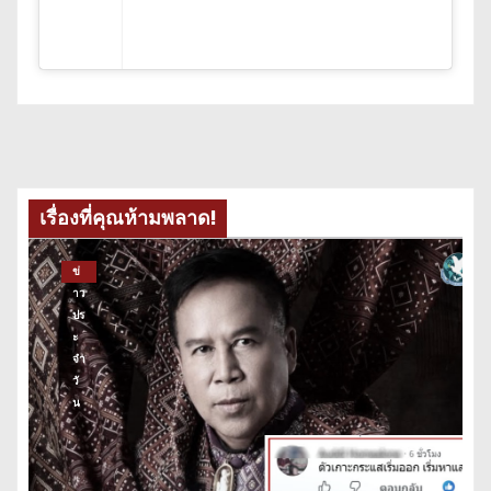
เรื่องที่คุณห้ามพลาด!
ข่
าว
ปร
ะ
จำ
วั
น