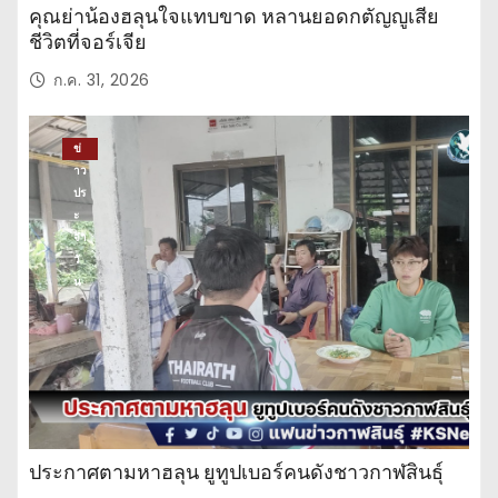
คุณย่าน้องฮลุนใจแทบขาด หลานยอดกตัญญูเสีย
ชีวิตที่จอร์เจีย
ก.ค. 31, 2026
ข่
าว
ปร
ะ
จำ
วั
น
ประกาศตามหาฮลุน ยูทูปเบอร์คนดังชาวกาฬสินธุ์