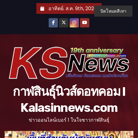
S
อาทิตย์. ส.ค. 9th, 2026
ปิดโหมดสีเทา
k
i
p
t
o
c
o
n
t
กาฬสินธุ์นิวส์ดอทคอม l
e
n
Kalasinnews.com
t
ข่าวออนไลน์เบอร์ 1 ในใจชาวกาฬสินธุ์