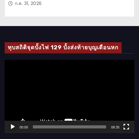
ก.ค. 31, 2026
ทุบสถิติจุดบั้งไฟ 129 บั้งส่งท้ายบุญเดือนหก
ตั
ว
เ
ล่
น
ไ
ฟ
ล์
00:00
08:35
วิ