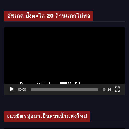
ดี
โ
อัพเดต บั้งตะไล 20 ล้านแตกไม่พอ
อ
ตั
ว
เ
ล่
น
ไ
ฟ
ล์
00:00
04:14
วิ
ดี
โ
เนรมิตรทุ่งนาเป็นสวนน้ำแห่งใหม่
อ