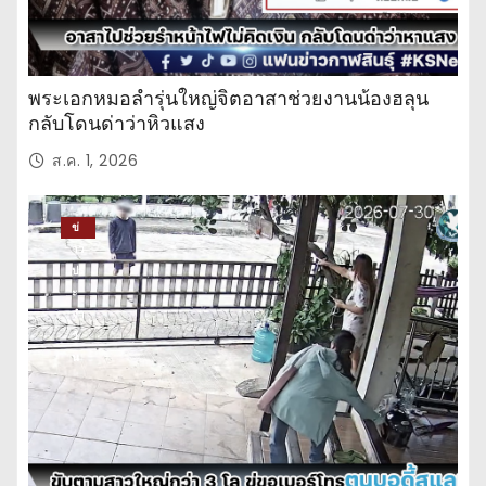
พระเอกหมอลำรุ่นใหญ่จิตอาสาช่วยงานน้องฮลุน
กลับโดนด่าว่าหิวแสง
ส.ค. 1, 2026
ข่
าว
ปร
ะ
จำ
วั
น