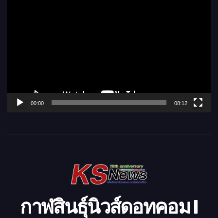
ตั
ว
เ
ล่
น
ไ
ฟ
ล์
00:00
08:12
วิ
ดี
โ
อ
กาฬสินธุ์นิวส์ดอทคอม l