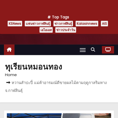
Top Tags
KSNews
แฟนข่าวกาฬสินธุ์
ข่าวกาฬสินธุ์
Kalasinnews
AIS
เอไอเอส
ข่าวประจำวัน
ทุเรียนหมอนทอง
Home
หวานสำปะปี๋ แม่ค้าอารมณ์ดีขายผลไม้ตามฤดูกาลริมทาง
จ.กาฬสินธุ์