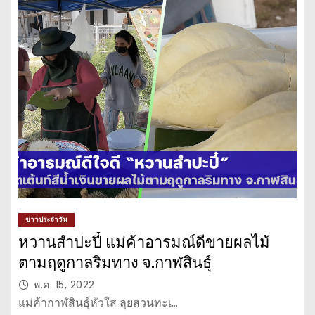
ข่าวประจำวัน
หวานสำปะปี๋ แม่ค้าอารมณ์ดีขายผลไม้
ตามฤดูกาลริมทาง จ.กาฬสินธุ์
พ.ค. 15, 2022
แม่ค้ากาฬสินธุ์หัวใส ลุยสวนทะเ…