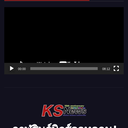
ตั
ว
เ
ล่
น
ไ
ฟ
ล์
00:00
08:12
วิ
ดี
โ
อ