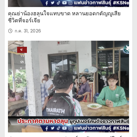
คุณย่าน้องฮลุนใจแทบขาด หลานยอดกตัญญูเสีย
ชีวิตที่จอร์เจีย
ก.ค. 31, 2026
ข่
าว
ปร
ะ
จำ
วั
น