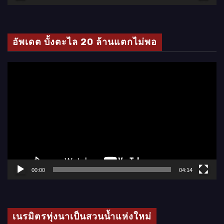
วิ
ดี
โ
อัพเดต บั้งตะไล 20 ล้านแตกไม่พอ
อ
ตั
ว
เ
ล่
น
ไ
ฟ
ล์
00:00
04:14
วิ
ดี
โ
เนรมิตรทุ่งนาเป็นสวนน้ำแห่งใหม่
อ