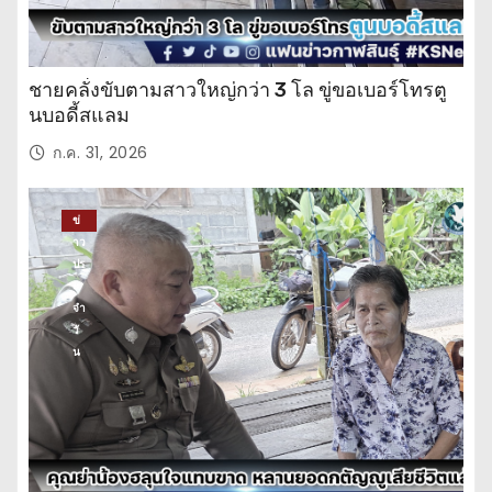
ชายคลั่งขับตามสาวใหญ่กว่า 3 โล ขู่ขอเบอร์โทรตู
นบอดี้สแลม
ก.ค. 31, 2026
ข่
าว
ปร
ะ
จำ
วั
น