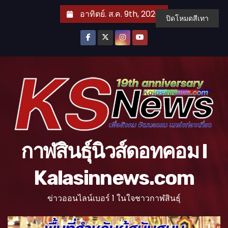
S
อาทิตย์. ส.ค. 9th, 2026
ปิดโหมดสีเทา
k
i
p
t
o
c
o
n
t
กาฬสินธุ์นิวส์ดอทคอม l
e
n
Kalasinnews.com
t
ข่าวออนไลน์เบอร์ 1 ในใจชาวกาฬสินธุ์