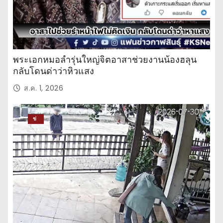
พระเอกหมอลำรุ่นใหญ่จิตอาสาช่วยงานน้องฮลุน
กลับโดนด่าว่าหิวแสง
ส.ค. 1, 2026
ข่
าว
ปร
ะ
จำ
วั
น