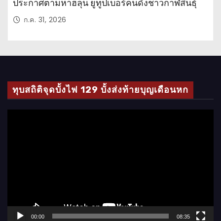
ประกาศตามหาฮลุน ยูทูปเบอร์คนดังชาวกาฬสินธุ์
ก.ค. 31, 2026
ทุบสถิติจุดบั้งไฟ 129 บั้งส่งท้ายบุญเดือนหก
ตั
ว
เ
ล่
น
ไ
ฟ
ล์
00:00
08:35