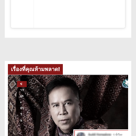
เรื่องที่คุณห้ามพลาด!
ข่
าว
ปร
ะ
จำ
วั
น