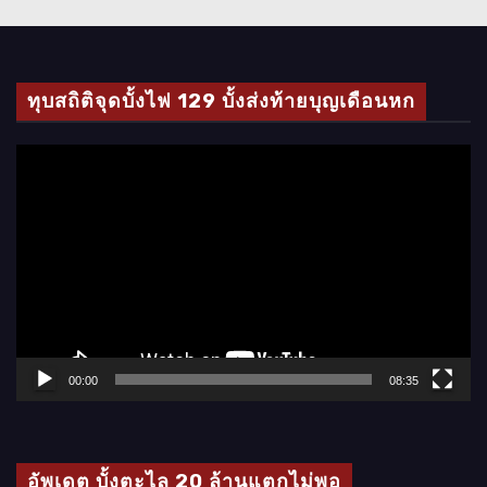
ทุบสถิติจุดบั้งไฟ 129 บั้งส่งท้ายบุญเดือนหก
ตั
ว
เ
ล่
น
ไ
ฟ
ล์
00:00
08:35
วิ
ดี
โ
อัพเดต บั้งตะไล 20 ล้านแตกไม่พอ