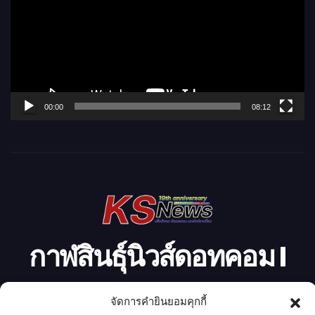
เ
ล่
น
ไ
ฟ
ล์
00:00
08:12
วิ
ดี
โ
อ
กาฬสินธุ์นิวส์ดอทคอม l
Kalasinnews.com
จัดการคำยินยอมคุกกี้