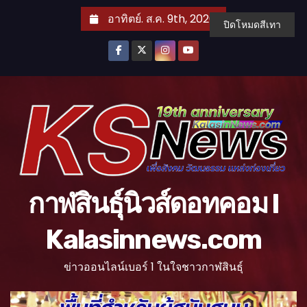
S
อาทิตย์. ส.ค. 9th, 2026
ปิดโหมดสีเทา
k
i
p
t
o
c
o
n
t
กาฬสินธุ์นิวส์ดอทคอม l
e
n
Kalasinnews.com
t
ข่าวออนไลน์เบอร์ 1 ในใจชาวกาฬสินธุ์