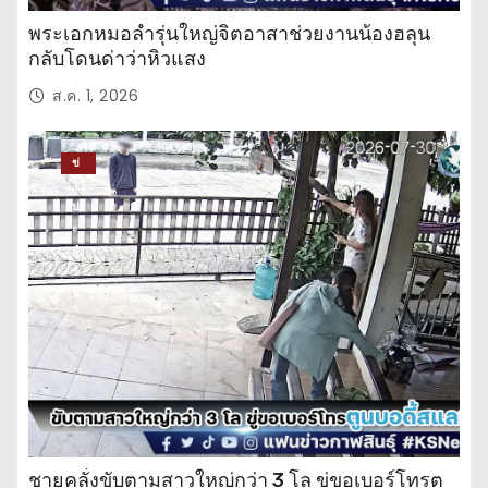
พระเอกหมอลำรุ่นใหญ่จิตอาสาช่วยงานน้องฮลุน
กลับโดนด่าว่าหิวแสง
ส.ค. 1, 2026
ข่
าว
ปร
ะ
จำ
วั
น
ชายคลั่งขับตามสาวใหญ่กว่า 3 โล ขู่ขอเบอร์โทรตู