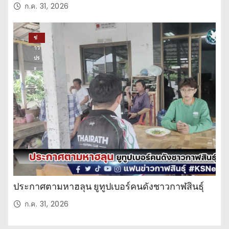
ก.ค. 31, 2026
ข่
าว
ปร
ะ
จำ
วั
น
ประกาศตามหาฮลุน ยูทูปเบอร์คนดังชาวกาฬสินธุ์
ก.ค. 31, 2026