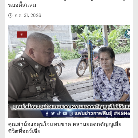
นบอดี้สแลม
ก.ค. 31, 2026
ข่
าว
ปร
ะ
จำ
วั
น
คุณย่าน้องฮลุนใจแทบขาด หลานยอดกตัญญูเสีย
ชีวิตที่จอร์เจีย