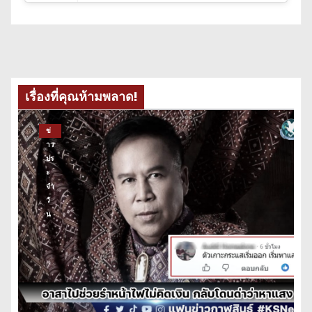
เรื่องที่คุณห้ามพลาด!
ข่
าว
ปร
ะ
จำ
วั
น