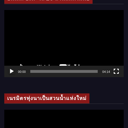
อ
ตั
ว
เ
ล่
น
ไ
ฟ
ล์
00:00
04:14
วิ
ดี
โ
เนรมิตรทุ่งนาเป็นสวนน้ำแห่งใหม่
อ
ตั
ว