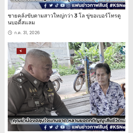
ชายคลั่งขับตามสาวใหญ่กว่า 3 โล ขู่ขอเบอร์โทรตู
นบอดี้สแลม
ก.ค. 31, 2026
ข่
าว
ปร
ะ
จำ
วั
น