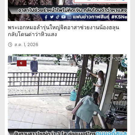
พระเอกหมอลำรุ่นใหญ่จิตอาสาช่วยงานน้องฮลุน
กลับโดนด่าว่าหิวแสง
ส.ค. 1, 2026
ข่
าว
ปร
ะ
จำ
วั
น