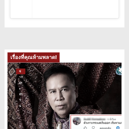
เรื่องที่คุณห้ามพลาด!
ข่
าว
ปร
ะ
จำ
วั
น