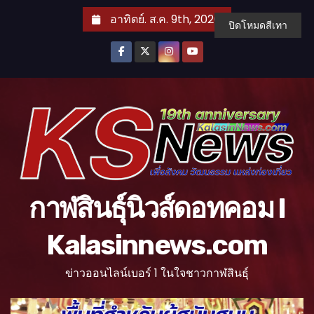
S
อาทิตย์. ส.ค. 9th, 2026
ปิดโหมดสีเทา
k
i
p
t
o
c
o
n
t
กาฬสินธุ์นิวส์ดอทคอม l
e
n
Kalasinnews.com
t
ข่าวออนไลน์เบอร์ 1 ในใจชาวกาฬสินธุ์