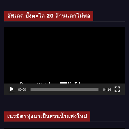
ดี
โ
อัพเดต บั้งตะไล 20 ล้านแตกไม่พอ
อ
ตั
ว
เ
ล่
น
ไ
ฟ
ล์
00:00
04:14
วิ
ดี
โ
เนรมิตรทุ่งนาเป็นสวนน้ำแห่งใหม่
อ