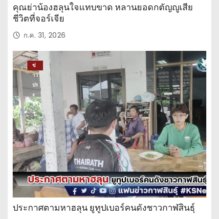
คุณย่าน้องฮลุนใจแทบขาด หลานยอดกตัญญูเสีย
ชีวิตที่จอร์เจีย
ก.ค. 31, 2026
ข่
าว
ปร
ะ
จำ
วั
น
ประกาศตามหาฮลุน ยูทูปเบอร์คนดังชาวกาฬสินธุ์