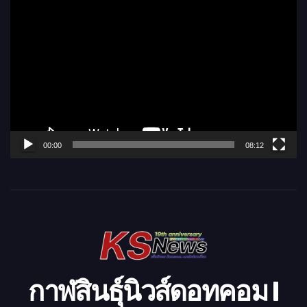
ตั
ว
เ
ล่
น
ไ
ฟ
ล์
00:00
08:12
วิ
ดี
โ
อ
กาฬสินธุ์นิวส์ดอทคอม l