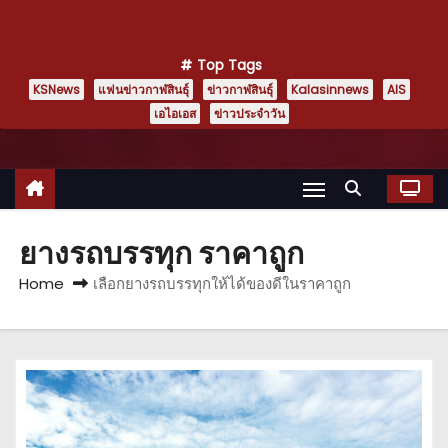
Top Tags
KSNews
แฟนข่าวกาฬสินธุ์
ข่าวกาฬสินธุ์
Kalasinnews
AIS
เอไอเอส
ข่าวประจำวัน
ยางรถบรรทุก ราคาถูก
Home
เลือกยางรถบรรทุกให้ได้ของดีในราคาถูก