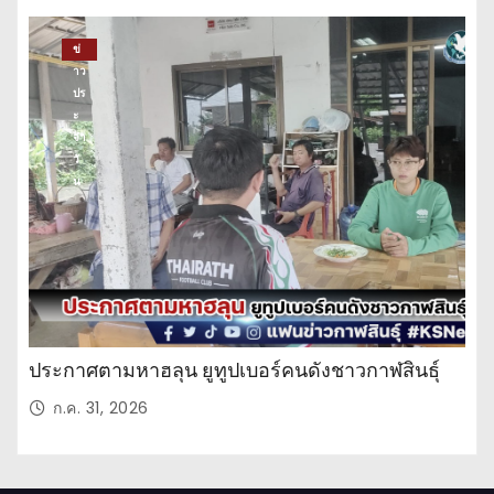
ข่
าว
ปร
ะ
จำ
วั
น
ประกาศตามหาฮลุน ยูทูปเบอร์คนดังชาวกาฬสินธุ์
ก.ค. 31, 2026