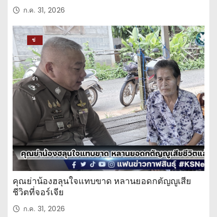
ก.ค. 31, 2026
ข่
าว
ปร
ะ
จำ
วั
น
คุณย่าน้องฮลุนใจแทบขาด หลานยอดกตัญญูเสีย
ชีวิตที่จอร์เจีย
ก.ค. 31, 2026