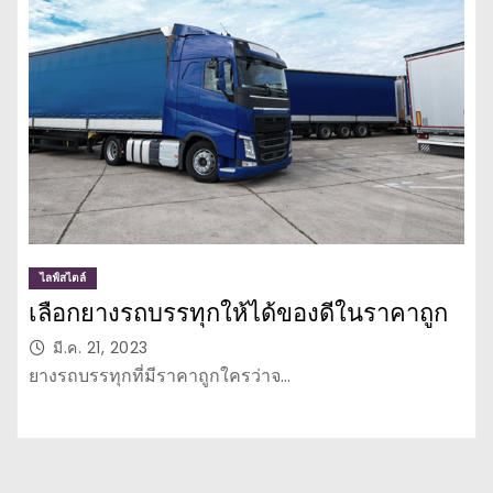
ไลฟ์สไตล์
เลือกยางรถบรรทุกให้ได้ของดีในราคาถูก
มี.ค. 21, 2023
ยางรถบรรทุกที่มีราคาถูกใครว่าจ…