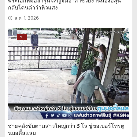
พระเอกหมอลำรุ่นใหญ่จิตอาสาช่วยงานน้องฮลุน
กลับโดนด่าว่าหิวแสง
ส.ค. 1, 2026
ข่
าว
ปร
ะ
จำ
วั
น
ชายคลั่งขับตามสาวใหญ่กว่า 3 โล ขู่ขอเบอร์โทรตู
นบอดี้สแลม