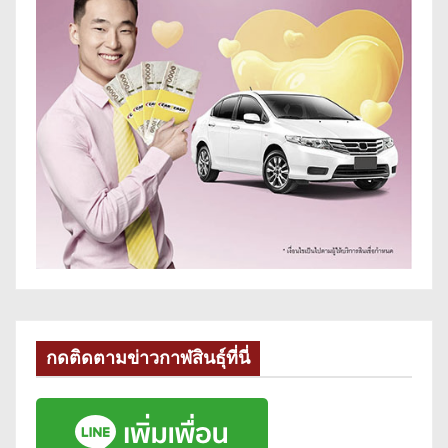
กดติดตามข่าวกาฬสินธุ์ที่นี่