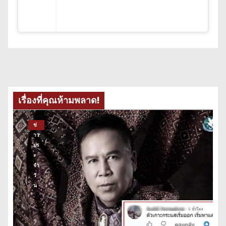
เรื่องที่คุณห้ามพลาด!
ข่
าว
ปร
ะ
จำ
วั
น