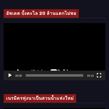
ดี
โ
อัพเดต บั้งตะไล 20 ล้านแตกไม่พอ
อ
ตั
ว
เ
ล่
น
ไ
ฟ
ล์
00:00
04:14
วิ
ดี
โ
เนรมิตรทุ่งนาเป็นสวนน้ำแห่งใหม่
อ