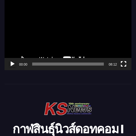
ตั
ว
เ
ล่
น
ไ
ฟ
ล์
00:00
08:12
วิ
ดี
โ
อ
กาฬสินธุ์นิวส์ดอทคอม l