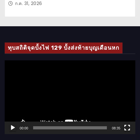
ก.ค. 31, 2026
ทุบสถิติจุดบั้งไฟ 129 บั้งส่งท้ายบุญเดือนหก
ตั
ว
เ
ล่
น
ไ
ฟ
ล์
00:00
08:35
วิ