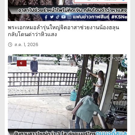
พระเอกหมอลำรุ่นใหญ่จิตอาสาช่วยงานน้องฮลุน
กลับโดนด่าว่าหิวแสง
ส.ค. 1, 2026
ข่
าว
ปร
ะ
จำ
วั
น