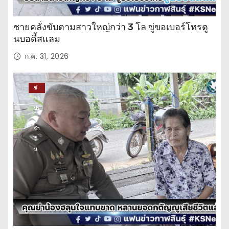
ชายคลั่งขับตามสาวใหญ่กว่า 3 โล ขู่ขอเบอร์โทรตู
นบอดี้สแลม
ก.ค. 31, 2026
ข่
าว
ปร
ะ
จำ
วั
น