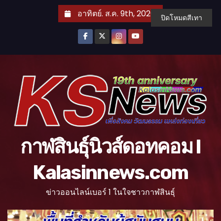
S
อาทิตย์. ส.ค. 9th, 2026
ปิดโหมดสีเทา
k
i
p
t
o
c
o
n
t
กาฬสินธุ์นิวส์ดอทคอม l
e
n
Kalasinnews.com
t
ข่าวออนไลน์เบอร์ 1 ในใจชาวกาฬสินธุ์