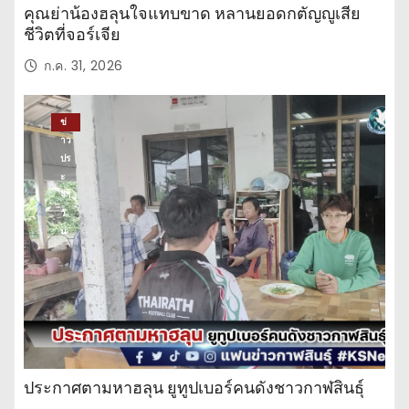
คุณย่าน้องฮลุนใจแทบขาด หลานยอดกตัญญูเสีย
ชีวิตที่จอร์เจีย
ก.ค. 31, 2026
ข่
าว
ปร
ะ
จำ
วั
น
ประกาศตามหาฮลุน ยูทูปเบอร์คนดังชาวกาฬสินธุ์