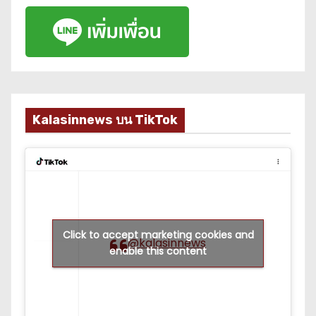
Kalasinnews บน TikTok
Click to accept marketing cookies and
@kalasinnews
enable this content