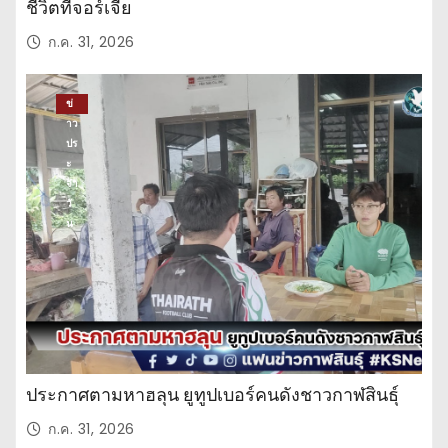
ชีวิตที่จอร์เจีย
ก.ค. 31, 2026
ข่
าว
ปร
ะ
จำ
วั
น
ประกาศตามหาฮลุน ยูทูปเบอร์คนดังชาวกาฬสินธุ์
ก.ค. 31, 2026