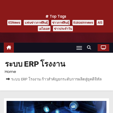
Top Tags
KSNews
แฟนข่าวกาฬสินธุ์
ข่าวกาฬสินธุ์
Kalasinnews
AIS
เอไอเอส
ข่าวประจำวัน
ระบบ ERP โรงงาน
Home
ระบบ ERP โรงงาน ก้าวสำคัญยกระดับการผลิตสู่ยุคดิจิทัล