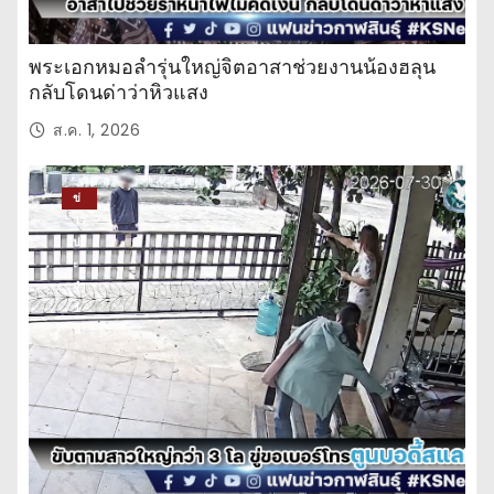
พระเอกหมอลำรุ่นใหญ่จิตอาสาช่วยงานน้องฮลุน
กลับโดนด่าว่าหิวแสง
ส.ค. 1, 2026
ข่
าว
ปร
ะ
จำ
วั
น