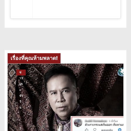
เรื่องที่คุณห้ามพลาด!
ข่
าว
ปร
ะ
จำ
วั
น