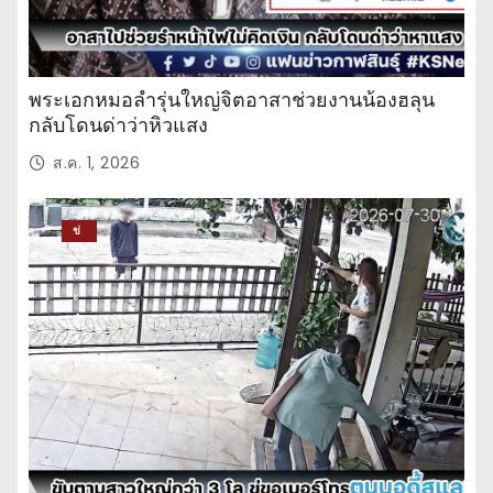
พระเอกหมอลำรุ่นใหญ่จิตอาสาช่วยงานน้องฮลุน
กลับโดนด่าว่าหิวแสง
ส.ค. 1, 2026
ข่
าว
ปร
ะ
จำ
วั
น