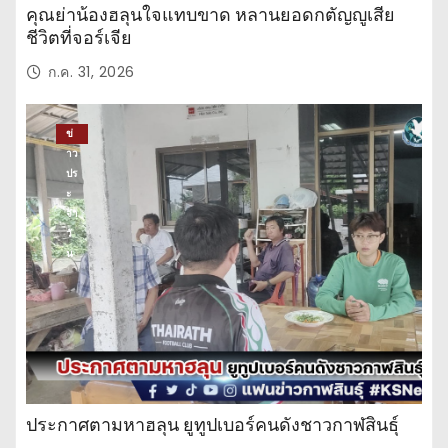
คุณย่าน้องฮลุนใจแทบขาด หลานยอดกตัญญูเสีย
ชีวิตที่จอร์เจีย
ก.ค. 31, 2026
ข่
าว
ปร
ะ
จำ
วั
น
ประกาศตามหาฮลุน ยูทูปเบอร์คนดังชาวกาฬสินธุ์