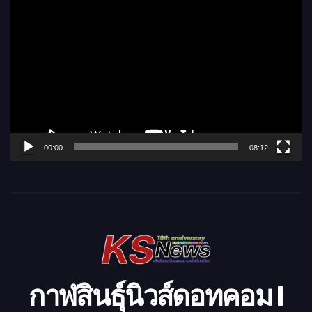
ตั
ว
เ
ล่
น
ไ
ฟ
ล์
00:00
08:12
วิ
ดี
โ
อ
กาฬสินธุ์นิวส์ดอทคอม l