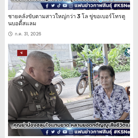
ชายคลั่งขับตามสาวใหญ่กว่า 3 โล ขู่ขอเบอร์โทรตู
นบอดี้สแลม
ก.ค. 31, 2026
ข่
าว
ปร
ะ
จำ
วั
น