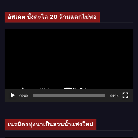
ดี
โ
อัพเดต บั้งตะไล 20 ล้านแตกไม่พอ
อ
ตั
ว
เ
ล่
น
ไ
ฟ
ล์
00:00
04:14
วิ
ดี
โ
เนรมิตรทุ่งนาเป็นสวนน้ำแห่งใหม่
อ