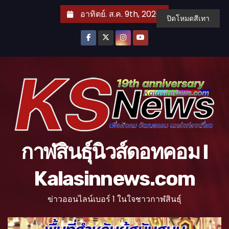
S
อาทิตย์. ส.ค. 9th, 2026
ปิดโหมดสีเทา
k
i
p
t
o
c
o
n
t
กาฬสินธุ์นิวส์ดอทคอม l
e
n
Kalasinnews.com
t
ข่าวออนไลน์เบอร์ 1 ในใจชาวกาฬสินธุ์