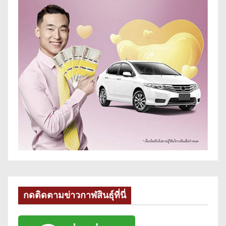
กดติดตามข่าวกาฬสินธุ์ที่นี่