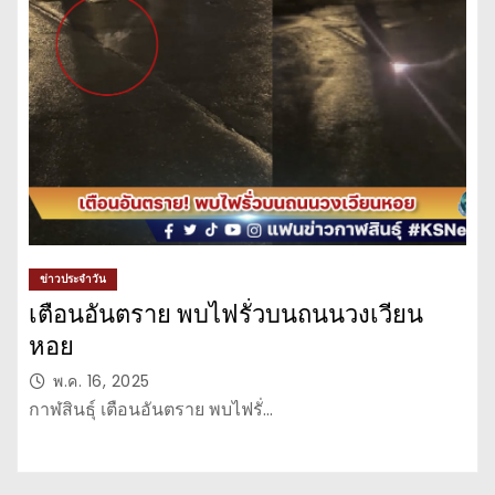
ข่าวประจำวัน
เตือนอันตราย พบไฟรั่วบนถนนวงเวียน
หอย
พ.ค. 16, 2025
กาฬสินธุ์ เตือนอันตราย พบไฟรั่…