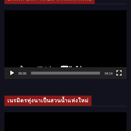
อ
ตั
ว
เ
ล่
น
ไ
ฟ
ล์
00:00
04:14
วิ
ดี
โ
เนรมิตรทุ่งนาเป็นสวนน้ำแห่งใหม่
อ
ตั
ว