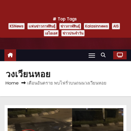
Top Tags
KSNews
แฟนข่าวกาฬสินธุ์
ข่าวกาฬสินธุ์
Kalasinnews
AIS
เอไอเอส
ข่าวประจำวัน
วงเวียนหอย
Home
เตือนอันตราย พบไฟรั่วบนถนนวงเวียนหอย