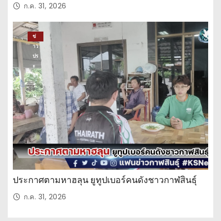
ก.ค. 31, 2026
ข่
าว
ปร
ะ
จำ
วั
น
ประกาศตามหาฮลุน ยูทูปเบอร์คนดังชาวกาฬสินธุ์
ก.ค. 31, 2026