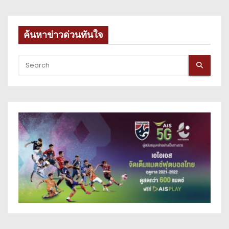
ค้นหาข่าวด่วนทันใจ