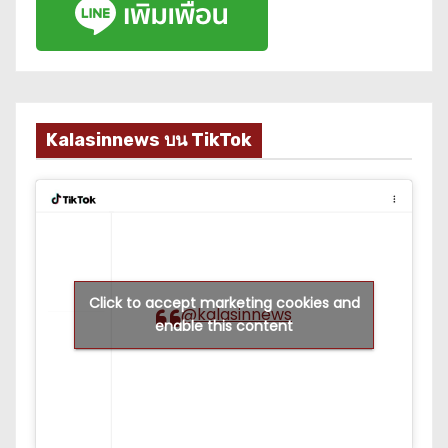
Kalasinnews บน TikTok
Click to accept marketing cookies and
@kalasinnews
enable this content