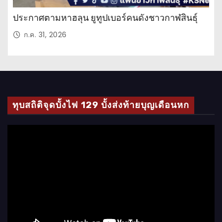
ประกาศตามหาฮลุน ยูทูปเบอร์คนดังชาวกาฬสินธุ์
ก.ค. 31, 2026
ทุบสถิติจุดบั้งไฟ 129 บั้งส่งท้ายบุญเดือนหก
ตั
ว
เ
ล่
น
ไ
ฟ