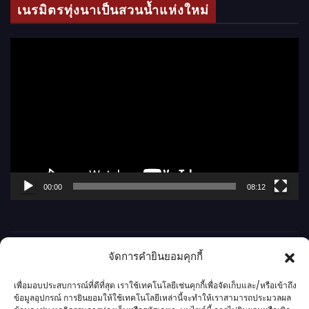
เนรมิตรทุ่งนาเป็นสวนน้ำแห่งใหม่
อ
ตั
ว
เ
ล่
น
ไ
ฟ
ล์
00:00
08:12
วิ
ดี
โ
จัดการคำยินยอมคุกกี้
อ
เพื่อมอบประสบการณ์ที่ดีที่สุด เราใช้เทคโนโลยีเช่นคุกกี้เพื่อจัดเก็บและ/หรือเข้าถึง
ข้อมูลอุปกรณ์ การยินยอมให้ใช้เทคโนโลยีเหล่านี้จะทำให้เราสามารถประมวลผล