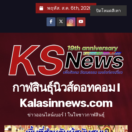
S
พฤหัส. ส.ค. 6th, 2026
ปิดโหมดสีเทา
k
i
p
t
o
c
o
n
t
กาฬสินธุ์นิวส์ดอทคอม l
e
n
Kalasinnews.com
t
ข่าวออนไลน์เบอร์ 1 ในใจชาวกาฬสินธุ์