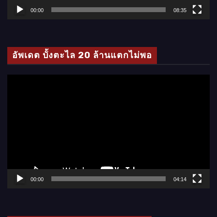
ล์
00:00
08:35
วิ
ดี
โ
อัพเดต บั้งตะไล 20 ล้านแตกไม่พอ
อ
ตั
ว
เ
ล่
น
ไ
ฟ
ล์
00:00
04:14
วิ
ดี
โ