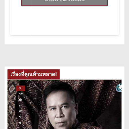
เรื่องที่คุณห้ามพลาด!
ข่
าว
ปร
ะ
จำ
วั
น