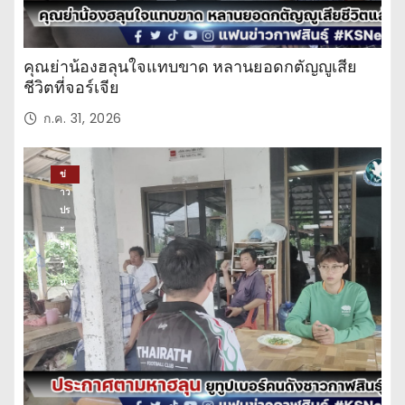
คุณย่าน้องฮลุนใจแทบขาด หลานยอดกตัญญูเสีย
ชีวิตที่จอร์เจีย
ก.ค. 31, 2026
ข่
าว
ปร
ะ
จำ
วั
น