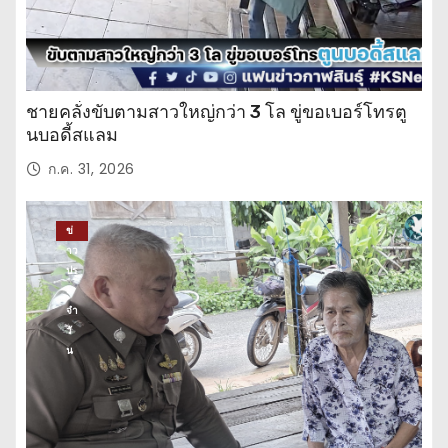
ชายคลั่งขับตามสาวใหญ่กว่า 3 โล ขู่ขอเบอร์โทรตู
นบอดี้สแลม
ก.ค. 31, 2026
ข่
าว
ปร
ะ
จำ
วั
น