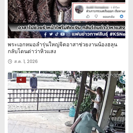
พระเอกหมอลำรุ่นใหญ่จิตอาสาช่วยงานน้องฮลุน
กลับโดนด่าว่าหิวแสง
ส.ค. 1, 2026
ข่
าว
ปร
ะ
จำ
วั
น