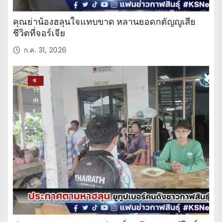
คุณย่าน้องฮลุนใจแทบขาด หลานยอดกตัญญูเสีย
ชีวิตที่จอร์เจีย
ก.ค. 31, 2026
ข่
าว
ปร
ะ
จำ
วั
น