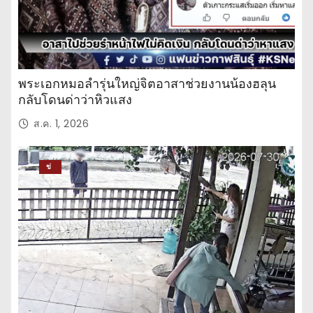
พระเอกหมอลำรุ่นใหญ่จิตอาสาช่วยงานน้องฮลุน
กลับโดนด่าว่าหิวแสง
ส.ค. 1, 2026
ข่
าว
ปร
ะ
จำ
วั
น