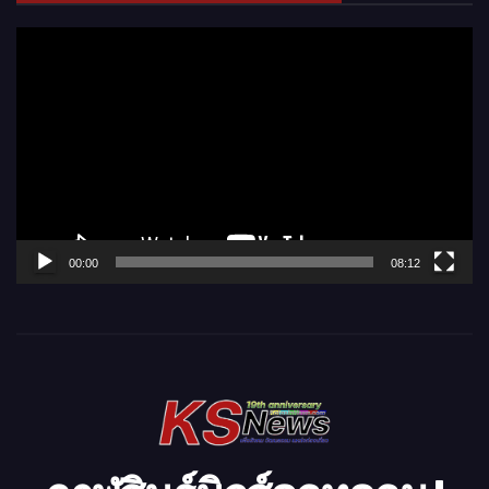
ตั
ว
เ
ล่
น
ไ
ฟ
ล์
00:00
08:12
วิ
ดี
โ
อ