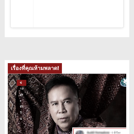
เรื่องที่คุณห้ามพลาด!
ข่
าว
ปร
ะ
จำ
วั
น