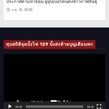
ประกาศตามหาฮลุน ยูทูปเบอร์คนดังชาวกาฬสินธุ์
ก.ค. 31, 2026
ทุบสถิติจุดบั้งไฟ 129 บั้งส่งท้ายบุญเดือนหก
ตั
ว
เ
ล่
น
ไ
ฟ
ล์
00:00
08:35