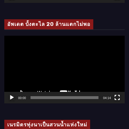
วิ
ดี
โ
อัพเดต บั้งตะไล 20 ล้านแตกไม่พอ
อ
ตั
ว
เ
ล่
น
ไ
ฟ
ล์
00:00
04:14
วิ
ดี
โ
เนรมิตรทุ่งนาเป็นสวนน้ำแห่งใหม่
อ