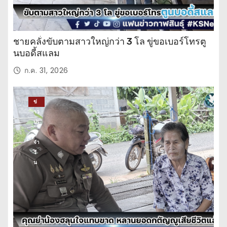
ชายคลั่งขับตามสาวใหญ่กว่า 3 โล ขู่ขอเบอร์โทรตู
นบอดี้สแลม
ก.ค. 31, 2026
ข่
าว
ปร
ะ
จำ
วั
น