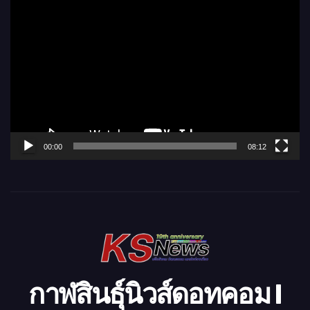
ตั
ว
เ
ล่
น
ไ
ฟ
ล์
00:00
08:12
วิ
ดี
โ
อ
กาฬสินธุ์นิวส์ดอทคอม l