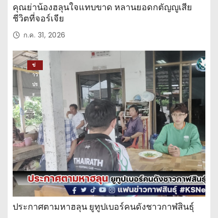
คุณย่าน้องฮลุนใจแทบขาด หลานยอดกตัญญูเสีย
ชีวิตที่จอร์เจีย
ก.ค. 31, 2026
ข่
าว
ปร
ะ
จำ
วั
น
ประกาศตามหาฮลุน ยูทูปเบอร์คนดังชาวกาฬสินธุ์