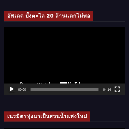
ดี
โ
อัพเดต บั้งตะไล 20 ล้านแตกไม่พอ
อ
ตั
ว
เ
ล่
น
ไ
ฟ
ล์
00:00
04:14
วิ
ดี
โ
เนรมิตรทุ่งนาเป็นสวนน้ำแห่งใหม่
อ