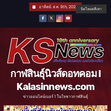
S
อาทิตย์. ส.ค. 9th, 2026
ปิดโหมดสีเทา
k
i
p
t
o
c
o
n
t
กาฬสินธุ์นิวส์ดอทคอม l
e
n
Kalasinnews.com
t
ข่าวออนไลน์เบอร์ 1 ในใจชาวกาฬสินธุ์