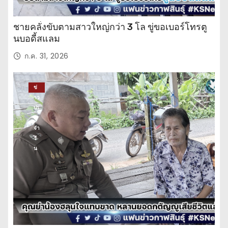
ชายคลั่งขับตามสาวใหญ่กว่า 3 โล ขู่ขอเบอร์โทรตู
นบอดี้สแลม
ก.ค. 31, 2026
ข่
าว
ปร
ะ
จำ
วั
น