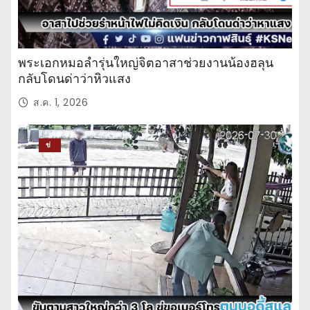
พระเอกหมอลำรุ่นใหญ่จิตอาสาช่วยงานน้องฮลุน
กลับโดนด่าว่าหิวแสง
ส.ค. 1, 2026
ข่
าว
ปร
ะ
จำ
วั
น