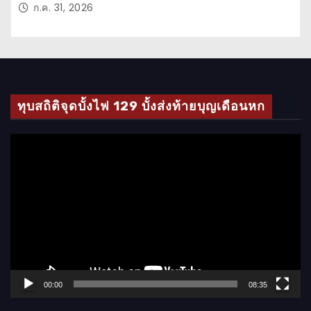
ก.ค. 31, 2026
ทุบสถิติจุดบั้งไฟ 129 บั้งส่งท้ายบุญเดือนหก
ตั
ว
เ
ล่
น
ไ
ฟ
ล์
00:00
08:35
วิ