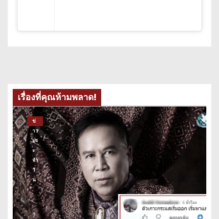
เรื่องที่คุณห้ามพลาด!
ข่
าว
ปร
ะ
จำ
วั
น