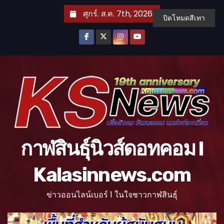
S
ศุกร์. ส.ค. 7th, 2026
ปิดโหมดสีเทา
k
i
p
t
o
c
o
n
t
กาฬสินธุ์นิวส์ดอทคอม l
e
n
Kalasinnews.com
t
ข่าวออนไลน์เบอร์ 1 ในใจชาวกาฬสินธุ์