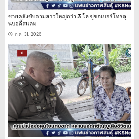
ชายคลั่งขับตามสาวใหญ่กว่า 3 โล ขู่ขอเบอร์โทรตู
นบอดี้สแลม
ก.ค. 31, 2026
ข่
าว
ปร
ะ
จำ
วั
น