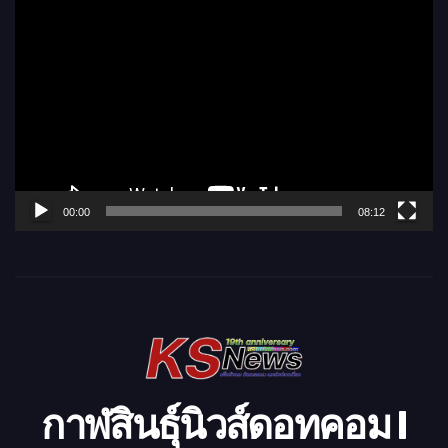
ตั
ว
เ
ล่
น
ไ
ฟ
ล์
00:00
08:12
วิ
ดี
โ
อ
กาฬสินธุ์นิวส์ดอทคอม l