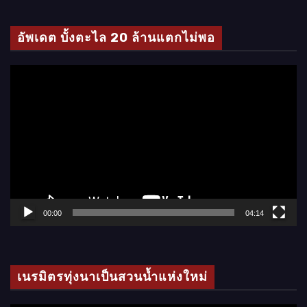
ดี
โ
อัพเดต บั้งตะไล 20 ล้านแตกไม่พอ
อ
ตั
ว
เ
ล่
น
ไ
ฟ
ล์
00:00
04:14
วิ
ดี
โ
เนรมิตรทุ่งนาเป็นสวนน้ำแห่งใหม่
อ