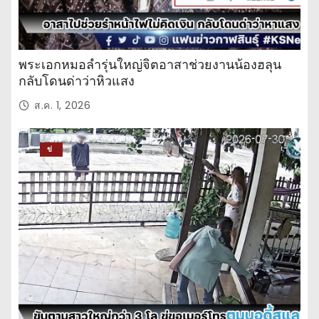
พระเอกหมอลำรุ่นใหญ่จิตอาสาช่วยงานน้องฮลุน
กลับโดนด่าว่าหิวแสง
ส.ค. 1, 2026
ข่
าว
ปร
ะ
จำ
วั
น