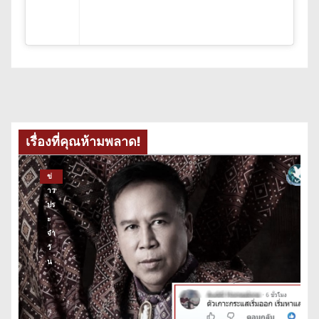
เรื่องที่คุณห้ามพลาด!
ข่
าว
ปร
ะ
จำ
วั
น