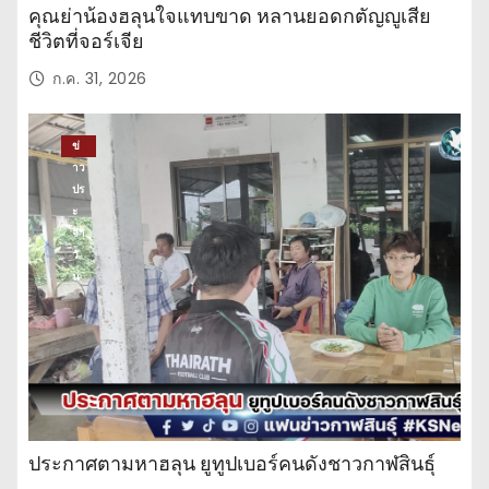
คุณย่าน้องฮลุนใจแทบขาด หลานยอดกตัญญูเสีย
ชีวิตที่จอร์เจีย
ก.ค. 31, 2026
ข่
าว
ปร
ะ
จำ
วั
น
ประกาศตามหาฮลุน ยูทูปเบอร์คนดังชาวกาฬสินธุ์