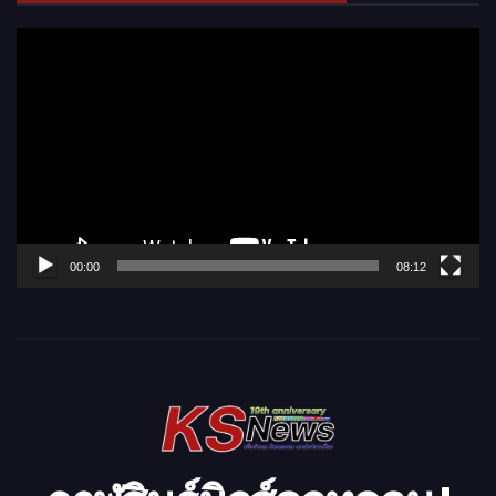
ตั
ว
เ
ล่
น
ไ
ฟ
ล์
00:00
08:12
วิ
ดี
โ
อ