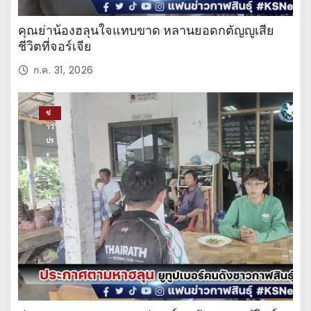
คุณย่าน้องฮลุนใจแทบขาด หลานยอดกตัญญูเสีย
ชีวิตที่จอร์เจีย
ก.ค. 31, 2026
ข่
าว
ปร
ะ
จำ
วั
น