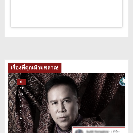
เรื่องที่คุณห้ามพลาด!
ข่
าว
ปร
ะ
จำ
วั
น