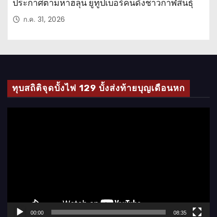
ประกาศตามหาฮลุน ยูทูปเบอร์คนดังชาวกาฬสินธุ์
ก.ค. 31, 2026
ทุบสถิติจุดบั้งไฟ 129 บั้งส่งท้ายบุญเดือนหก
ตั
ว
เ
ล่
น
ไ
ฟ
ล์
00:00
08:35