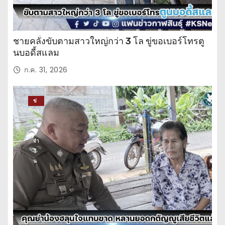
ชายคลั่งขับตามสาวใหญ่กว่า 3 โล ขู่ขอเบอร์โทรตู
นบอดี้สแลม
ก.ค. 31, 2026
ข่
าว
ปร
ะ
จำ
วั
น