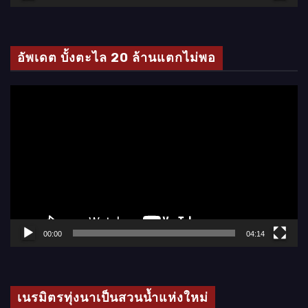
วิ
ดี
โ
อัพเดต บั้งตะไล 20 ล้านแตกไม่พอ
อ
ตั
ว
เ
ล่
น
ไ
ฟ
ล์
00:00
04:14
วิ
ดี
โ
เนรมิตรทุ่งนาเป็นสวนน้ำแห่งใหม่
อ