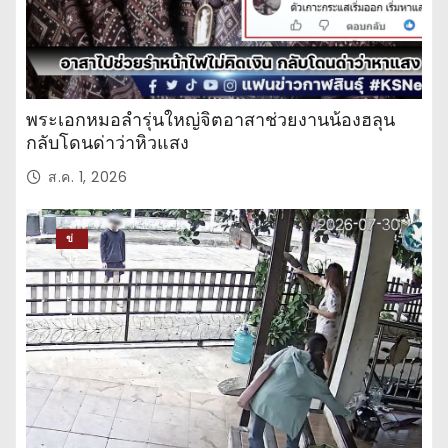
พระเอกหมอลำรุ่นใหญ่จิตอาสาช่วยงานน้องฮลุน
กลับโดนด่าว่าหิวแสง
ส.ค. 1, 2026
ข่
าว
ปร
ะ
จำ
วั
น