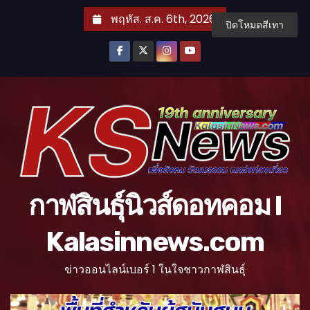
S
พฤหัส. ส.ค. 6th, 2026
ปิดโหมดสีเทา
k
i
p
t
o
c
o
n
t
กาฬสินธุ์นิวส์ดอทคอม l
e
n
Kalasinnews.com
t
ข่าวออนไลน์เบอร์ 1 ในใจชาวกาฬสินธุ์