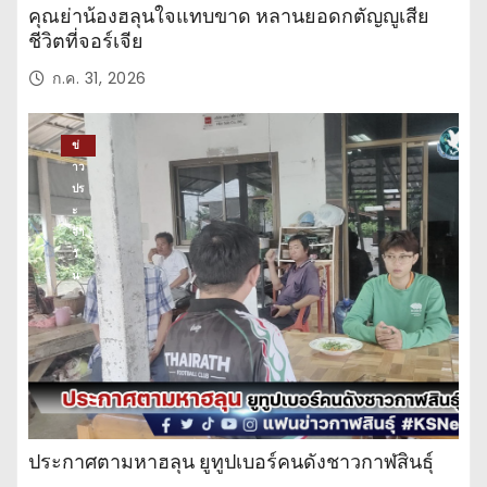
คุณย่าน้องฮลุนใจแทบขาด หลานยอดกตัญญูเสีย
ชีวิตที่จอร์เจีย
ก.ค. 31, 2026
ข่
าว
ปร
ะ
จำ
วั
น
ประกาศตามหาฮลุน ยูทูปเบอร์คนดังชาวกาฬสินธุ์