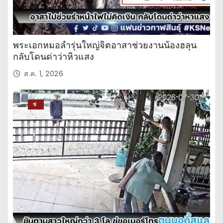
พระเอกหมอลำรุ่นใหญ่จิตอาสาช่วยงานน้องฮลุน
กลับโดนด่าว่าหิวแสง
ส.ค. 1, 2026
ข่
าว
ปร
ะ
จำ
วั
น