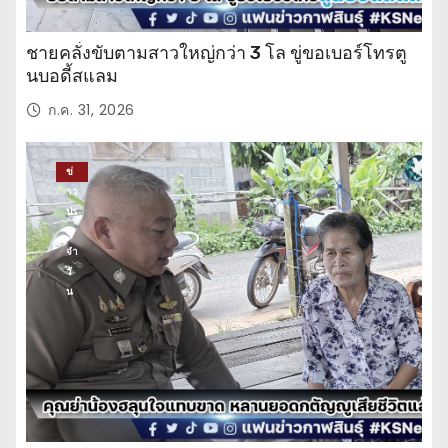
ชายคลั่งขับตามสาวใหญ่กว่า 3 โล ขู่ขอเบอร์โทรตู
นบอดี้สแลม
ก.ค. 31, 2026
ข่
าว
ปร
ะ
จำ
วั
น