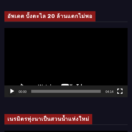
ดี
โ
อัพเดต บั้งตะไล 20 ล้านแตกไม่พอ
อ
ตั
ว
เ
ล่
น
ไ
ฟ
ล์
00:00
04:14
วิ
ดี
โ
เนรมิตรทุ่งนาเป็นสวนน้ำแห่งใหม่
อ