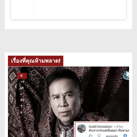
เรื่องที่คุณห้ามพลาด!
ข่
าว
ปร
ะ
จำ
วั
น