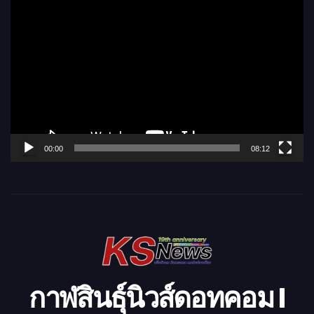
ตั
ว
เ
ล่
น
ไ
ฟ
ล์
00:00
08:12
วิ
ดี
โ
อ
กาฬสินธุ์นิวส์ดอทคอม l