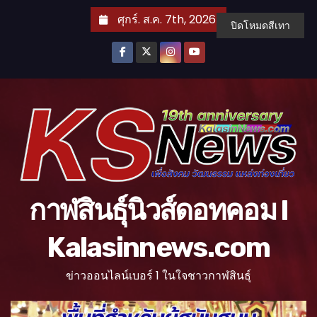
S
ศุกร์. ส.ค. 7th, 2026
ปิดโหมดสีเทา
k
i
p
t
o
c
o
n
t
กาฬสินธุ์นิวส์ดอทคอม l
e
n
Kalasinnews.com
t
ข่าวออนไลน์เบอร์ 1 ในใจชาวกาฬสินธุ์