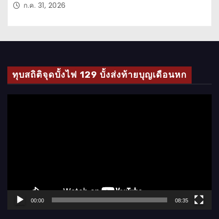
ก.ค. 31, 2026
ทุบสถิติจุดบั้งไฟ 129 บั้งส่งท้ายบุญเดือนหก
ตั
ว
เ
ล่
น
ไ
ฟ
ล์
00:00
08:35
วิ