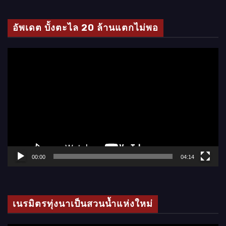
ดี
โ
อัพเดต บั้งตะไล 20 ล้านแตกไม่พอ
อ
ตั
ว
เ
ล่
น
ไ
ฟ
ล์
00:00
04:14
วิ
ดี
โ
เนรมิตรทุ่งนาเป็นสวนน้ำแห่งใหม่
อ