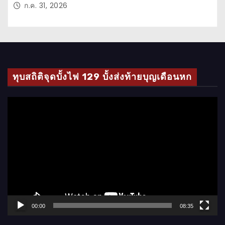
ก.ค. 31, 2026
ทุบสถิติจุดบั้งไฟ 129 บั้งส่งท้ายบุญเดือนหก
ตั
ว
เ
ล่
น
ไ
ฟ
ล์
00:00
08:35
วิ