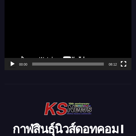
ตั
ว
เ
ล่
น
ไ
ฟ
ล์
00:00
08:12
วิ
ดี
โ
อ
กาฬสินธุ์นิวส์ดอทคอม l