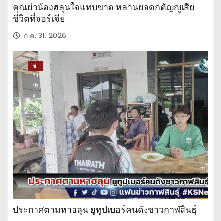
คุณย่าน้องฮลุนใจแทบขาด หลานยอดกตัญญูเสีย
ชีวิตที่จอร์เจีย
ก.ค. 31, 2026
ข่
าว
ปร
ะ
จำ
วั
น
ประกาศตามหาฮลุน ยูทูปเบอร์คนดังชาวกาฬสินธุ์