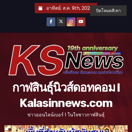
S
อาทิตย์. ส.ค. 9th, 2026
ปิดโหมดสีเทา
k
i
p
t
o
c
o
n
t
กาฬสินธุ์นิวส์ดอทคอม l
e
n
Kalasinnews.com
t
ข่าวออนไลน์เบอร์ 1 ในใจชาวกาฬสินธุ์