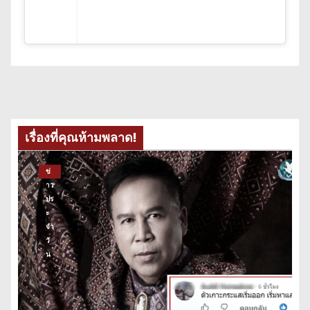
เรื่องที่คุณห้ามพลาด!
ข่
าว
ปร
ะ
จำ
วั
น