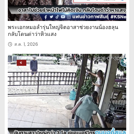
พระเอกหมอลำรุ่นใหญ่จิตอาสาช่วยงานน้องฮลุน
กลับโดนด่าว่าหิวแสง
ส.ค. 1, 2026
ข่
าว
ปร
ะ
จำ
วั
น