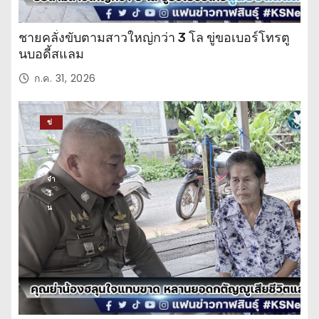
ชายคลั่งขับตามสาวใหญ่กว่า 3 โล ขู่ขอเบอร์โทรตู
นบอดี้สแลม
ก.ค. 31, 2026
ข่
าว
ปร
ะ
จำ
วั
น