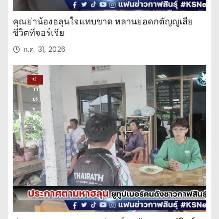
คุณย่าน้องฮลุนใจแทบขาด หลานยอดกตัญญูเสีย
ชีวิตที่จอร์เจีย
ก.ค. 31, 2026
ข่
าว
ปร
ะ
จำ
วั
น