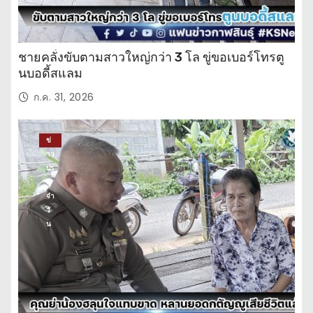
ชายคลั่งขับตามสาวใหญ่กว่า 3 โล ขู่ขอเบอร์โทรตู
นบอดี้สแลม
ก.ค. 31, 2026
ข่
าว
ปร
ะ
จำ
วั
น