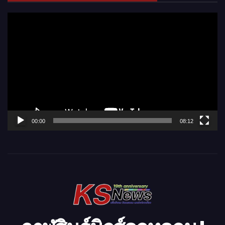
ตั
ว
เ
ล่
น
ไ
ฟ
ล์
00:00
08:12
วิ
ดี
โ
อ