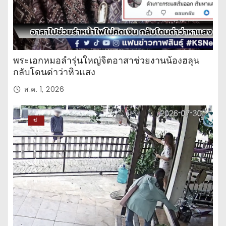
พระเอกหมอลำรุ่นใหญ่จิตอาสาช่วยงานน้องฮลุน
กลับโดนด่าว่าหิวแสง
ส.ค. 1, 2026
ข่
าว
ปร
ะ
จำ
วั
น