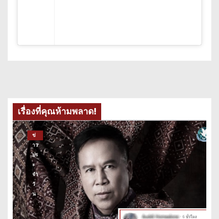
เรื่องที่คุณห้ามพลาด!
ข่
าว
ปร
ะ
จำ
วั
น