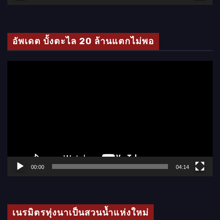
วิ
ดี
โ
อัพเดต บั้งตะไล 20 ล้านแตกไม่พอ
อ
ตั
ว
เ
ล่
น
ไ
ฟ
ล์
00:00
04:14
วิ
ดี
โ
เนรมิตรทุ่งนาเป็นสวนน้ำแห่งใหม่
อ