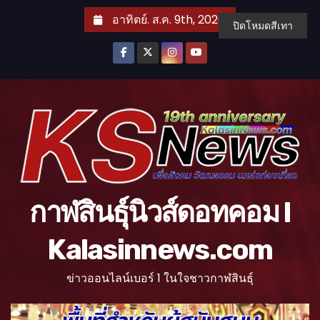
S
อาทิตย์. ส.ค. 9th, 2026
ปิดโหมดสีเทา
k
i
p
t
o
c
o
n
t
กาฬสินธุ์นิวส์ดอทคอม l
e
n
Kalasinnews.com
t
ข่าวออนไลน์เบอร์ 1 ในใจชาวกาฬสินธุ์