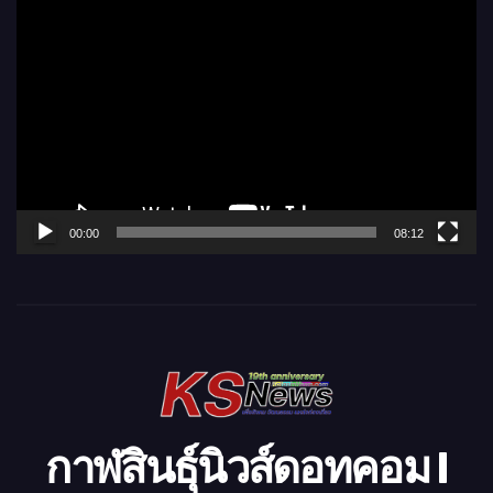
ตั
ว
เ
ล่
น
ไ
ฟ
ล์
00:00
08:12
วิ
ดี
โ
อ
กาฬสินธุ์นิวส์ดอทคอม l