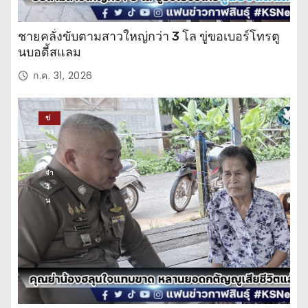
ชายคลั่งขับตามสาวใหญ่กว่า 3 โล ขู่ขอเบอร์โทรตู
นบอดี้สแลม
ก.ค. 31, 2026
ข่
าว
ปร
ะ
จำ
วั
น