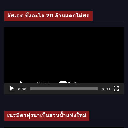
ดี
โ
อัพเดต บั้งตะไล 20 ล้านแตกไม่พอ
อ
ตั
ว
เ
ล่
น
ไ
ฟ
ล์
00:00
04:14
วิ
ดี
โ
เนรมิตรทุ่งนาเป็นสวนน้ำแห่งใหม่
อ