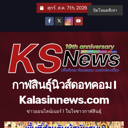
S
ศุกร์. ส.ค. 7th, 2026
ปิดโหมดสีเทา
k
i
p
t
o
c
o
n
t
กาฬสินธุ์นิวส์ดอทคอม l
e
n
Kalasinnews.com
t
ข่าวออนไลน์เบอร์ 1 ในใจชาวกาฬสินธุ์