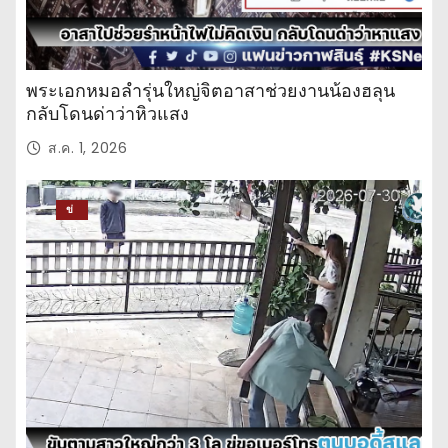
พระเอกหมอลำรุ่นใหญ่จิตอาสาช่วยงานน้องฮลุน
กลับโดนด่าว่าหิวแสง
ส.ค. 1, 2026
ข่
าว
ปร
ะ
จำ
วั
น