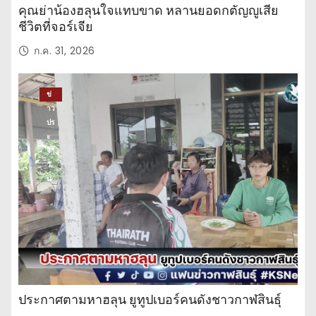
คุณย่าน้องฮลุนใจแทบขาด หลานยอดกตัญญูเสีย
ชีวิตที่จอร์เจีย
ก.ค. 31, 2026
ข่
าว
ปร
ะ
จำ
วั
น
ประกาศตามหาฮลุน ยูทูปเบอร์คนดังชาวกาฬสินธุ์