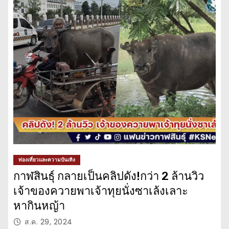
ท่องเที่ยวและความบันเทิง
กาฬสินธุ์ กลายเป็นคลิปดัง!กว่า 2 ล้านวิว
เจ้าของควายพาเจ้าทุยนั่งซาเล้งเลาะ
หากินหญ้า
ส.ค. 29, 2024