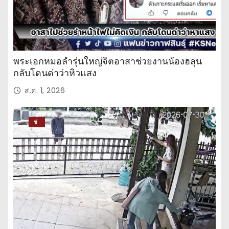
พระเอกหมอลำรุ่นใหญ่จิตอาสาช่วยงานน้องฮลุน
กลับโดนด่าว่าหิวแสง
ส.ค. 1, 2026
ข่
าว
ปร
ะ
จำ
วั
น