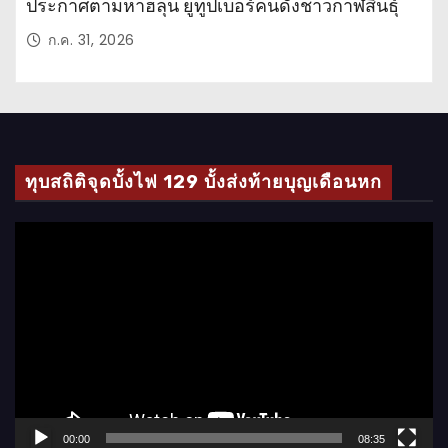
ประกาศตามหาฮลุน ยูทูปเบอร์คนดังชาวกาฬสินธุ์
ก.ค. 31, 2026
ทุบสถิติจุดบั้งไฟ 129 บั้งส่งท้ายบุญเดือนหก
ตั
ว
เ
ล่
น
ไ
ฟ
ล์
00:00
08:35