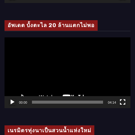
วิ
ดี
โ
อัพเดต บั้งตะไล 20 ล้านแตกไม่พอ
อ
ตั
ว
เ
ล่
น
ไ
ฟ
ล์
00:00
04:14
วิ
ดี
โ
เนรมิตรทุ่งนาเป็นสวนน้ำแห่งใหม่
อ