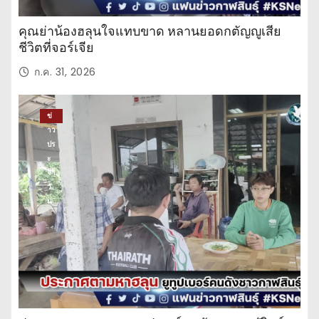
คุณย่าน้องฮลุนใจแทบขาด หลานยอดกตัญญูเสีย
ชีวิตที่จอร์เจีย
ก.ค. 31, 2026
ข่
าว
ปร
ะ
จำ
วั
น