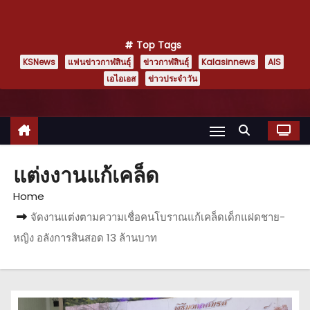
Top Tags
KSNews
แฟนข่าวกาฬสินธุ์
ข่าวกาฬสินธุ์
Kalasinnews
AIS
เอไอเอส
ข่าวประจำวัน
แต่งงานแก้เคล็ด
Home
จัดงานแต่งตามความเชื่อคนโบราณแก้เคล็ดเด็กแฝดชาย-
หญิง อลังการสินสอด 13 ล้านบาท