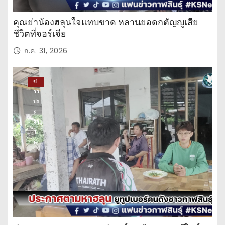
คุณย่าน้องฮลุนใจแทบขาด หลานยอดกตัญญูเสีย
ชีวิตที่จอร์เจีย
ก.ค. 31, 2026
ข่
าว
ปร
ะ
จำ
วั
น