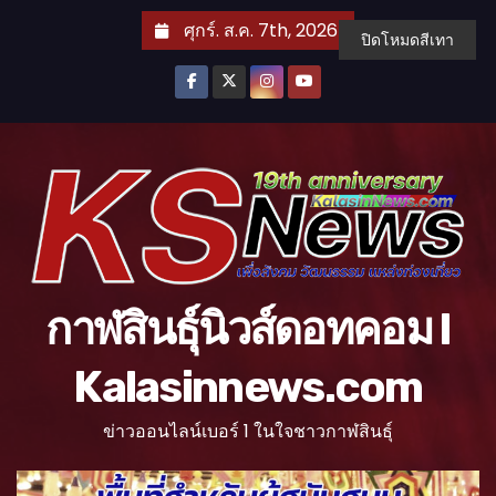
S
ศุกร์. ส.ค. 7th, 2026
ปิดโหมดสีเทา
k
i
p
t
o
c
o
n
t
กาฬสินธุ์นิวส์ดอทคอม l
e
n
Kalasinnews.com
t
ข่าวออนไลน์เบอร์ 1 ในใจชาวกาฬสินธุ์