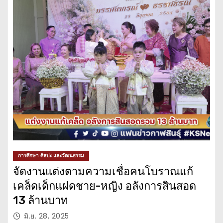
การศึกษา ศิลปะ และวัฒนธรรม
จัดงานแต่งตามความเชื่อคนโบราณแก้
เคล็ดเด็กแฝดชาย-หญิง อลังการสินสอด
13 ล้านบาท
มิ.ย. 28, 2025