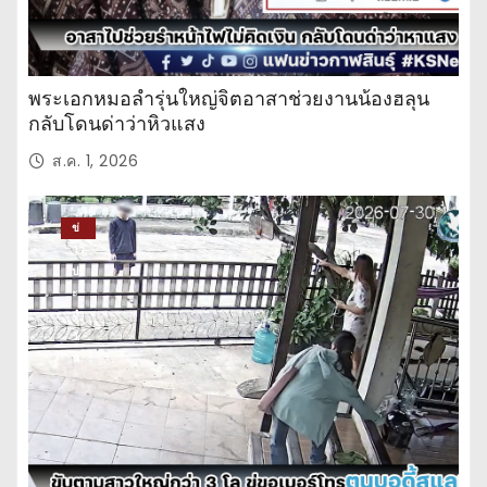
พระเอกหมอลำรุ่นใหญ่จิตอาสาช่วยงานน้องฮลุน
กลับโดนด่าว่าหิวแสง
ส.ค. 1, 2026
ข่
าว
ปร
ะ
จำ
วั
น