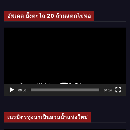
ดี
โ
อัพเดต บั้งตะไล 20 ล้านแตกไม่พอ
อ
ตั
ว
เ
ล่
น
ไ
ฟ
ล์
00:00
04:14
วิ
ดี
โ
เนรมิตรทุ่งนาเป็นสวนน้ำแห่งใหม่
อ