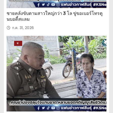
ชายคลั่งขับตามสาวใหญ่กว่า 3 โล ขู่ขอเบอร์โทรตู
นบอดี้สแลม
ก.ค. 31, 2026
ข่
าว
ปร
ะ
จำ
วั
น