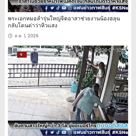
พระเอกหมอลำรุ่นใหญ่จิตอาสาช่วยงานน้องฮลุน
กลับโดนด่าว่าหิวแสง
ส.ค. 1, 2026
ข่
าว
ปร
ะ
จำ
วั
น