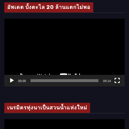
โ
อัพเดต บั้งตะไล 20 ล้านแตกไม่พอ
อ
ตั
ว
เ
ล่
น
ไ
ฟ
ล์
00:00
04:14
วิ
ดี
โ
เนรมิตรทุ่งนาเป็นสวนน้ำแห่งใหม่
อ
ตั