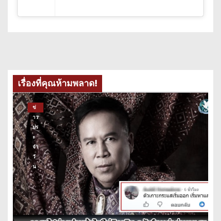
เรื่องที่คุณห้ามพลาด!
ข่
าว
ปร
ะ
จำ
วั
น