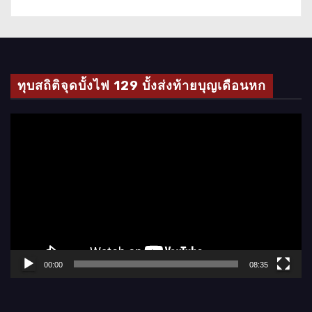
ทุบสถิติจุดบั้งไฟ 129 บั้งส่งท้ายบุญเดือนหก
ตั
ว
เ
ล่
น
ไ
ฟ
ล์
00:00
08:35
วิ
ดี