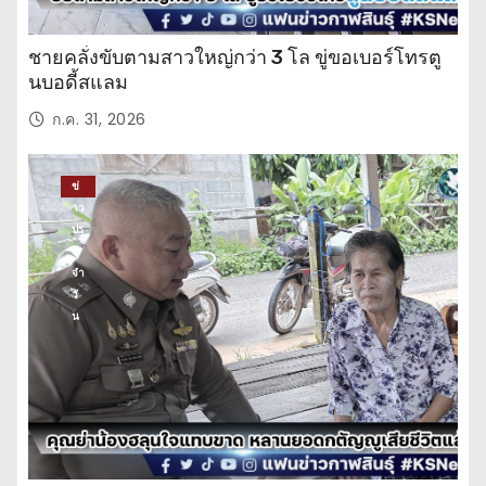
ชายคลั่งขับตามสาวใหญ่กว่า 3 โล ขู่ขอเบอร์โทรตู
นบอดี้สแลม
ก.ค. 31, 2026
ข่
าว
ปร
ะ
จำ
วั
น