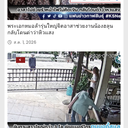
พระเอกหมอลำรุ่นใหญ่จิตอาสาช่วยงานน้องฮลุน
กลับโดนด่าว่าหิวแสง
ส.ค. 1, 2026
ข่
าว
ปร
ะ
จำ
วั
น