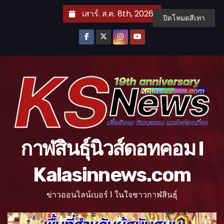
S
เสาร์. ส.ค. 8th, 2026
ปิดโหมดสีเทา
k
i
p
t
o
c
o
n
t
กาฬสินธุ์นิวส์ดอทคอม l
e
n
Kalasinnews.com
t
ข่าวออนไลน์เบอร์ 1 ในใจชาวกาฬสินธุ์