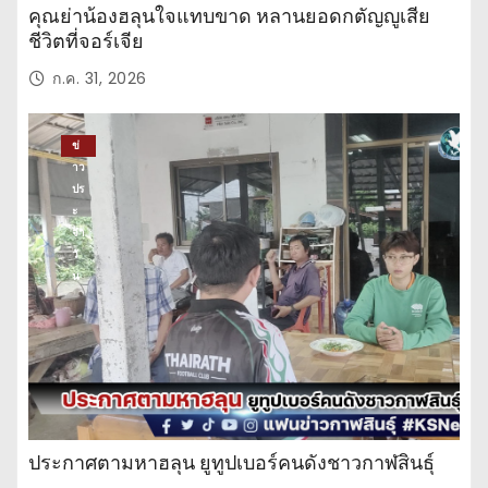
คุณย่าน้องฮลุนใจแทบขาด หลานยอดกตัญญูเสีย
ชีวิตที่จอร์เจีย
ก.ค. 31, 2026
ข่
าว
ปร
ะ
จำ
วั
น
ประกาศตามหาฮลุน ยูทูปเบอร์คนดังชาวกาฬสินธุ์