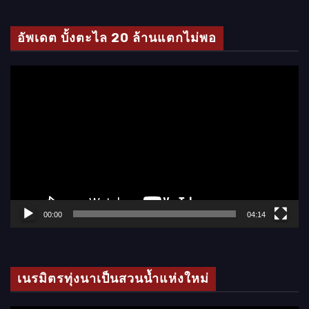
ดี
โ
อัพเดต บั้งตะไล 20 ล้านแตกไม่พอ
อ
ตั
ว
เ
ล่
น
ไ
ฟ
ล์
00:00
04:14
วิ
ดี
โ
เนรมิตรทุ่งนาเป็นสวนน้ำแห่งใหม่
อ