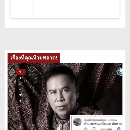
เรื่องที่คุณห้ามพลาด!
ข่
าว
ปร
ะ
จำ
วั
น