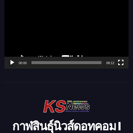
ตั
ว
เ
ล่
น
ไ
ฟ
ล์
00:00
08:12
วิ
ดี
โ
อ
กาฬสินธุ์นิวส์ดอทคอม l